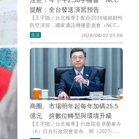
提醒：全台發送演習預告
【王宇德／台北報導】配合2026城鎮韌性
防空演習，國家通訊傳播委員會（NCC）
今（7）日下午2時30分將透過災防告警細
生活
2026/08/07 01:06
胞廣播（CBS），向全台手機發送「行動
網路降速演練」預告訊息，提醒民眾收到
警示不用驚慌。此次演習首度納入行動網
路降速測試，中部地區將於下週一8月10
日、北部地區下週四8月13日下午2時30
分至3時正式實施。
商圈、市場明年起每年加碼25.5
億元 拚數位轉型與環境升級
【王宇德／台北報導】行政院長卓榮泰今
（6）日在行政院會宣布，明（2027）年
起將透過「中小微企業轉型升級發展方