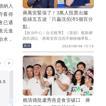
續納入
蔣萬安緊張了！3萬人投票出爐
府看得
藍綠五五波「只贏沈伯洋5個百分
會已通
點」
億元進
【政治中心／台北報導】《壹蘋》最新網
路民調以「蔣萬安與沈伯洋都積極爭取聲
治水，
量，你支持誰當台北市長？」為題，吸引
政治
2026/08/06 15:10
2萬9754人參與投票，結果顯示，現任台
北市長蔣萬安獲得1萬5386票、支持率
51.71%，領先民進黨立委沈伯洋的1萬
3884票、46.66%，雙方相差1502票，蔣
萬安只有小勝5.05個百分點；另有484
人、占1.63%表示「還沒決定」。
.5
賴清德視導漢光演習 登八
視察「航艦殺手」雄三飛彈掛
政治
賴清德批盧秀燕是食安破口 蔣