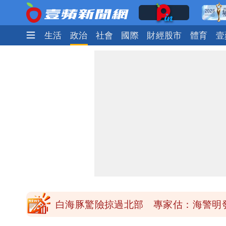
娛樂時尚
生活
政治
社會
國際
財經股市
體育
壹
「楊承勳」名字終於公開！被害人父淚喊
白海豚颱風逼近！鄭明典示警「恐遇黑
高希均辭世享耆壽90歲 畢生推動閱讀
內馬爾開到「寶可夢神包」後徹底入坑
白海豚驚險掠過北部 專家估：海警明