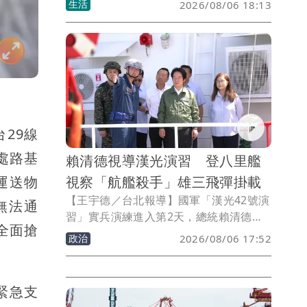
生活
2026/08/06 18:13
案」，每年加碼25.5億元，推動全台商
圈、市場及夜市數位化、國際化與環境升
級，改善公共設施與消費環境，提升小
型、微型商家競爭力。
29線
處路基
賴清德視導漢光演習 登八里艦
運送物
視察「航艦殺手」雄三飛彈掛載
【王宇德／台北報導】國軍「漢光42號演
無法通
習」實兵演練進入第2天，總統賴清德身
全面搶
穿印有F-16V名牌及漢光演習臂章的飛行
政治
2026/08/06 17:52
夾克，前往新北市八里守備區，視導「戰
力防護與保存」實兵演練，除登上海巡署
安平級巡邏艦「八里艦」，了解平戰轉換
緊急支
與飛彈戰備掛載情形，也視察水雷裝載及