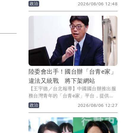
成了總統賴清德火力全開猛轟台中市長盧
政治
2026/08/06 12:48
秀燕的「批盧大會」。從食安、非洲豬
瘟、捷運藍線到施政滿意度，賴清德幾乎
句句鎖定盧秀燕，讓何欣純反而成了配
角。
陸委會出手！國台辦「台青e家」
違法又統戰 將下架網站
【王宇德／台北報導】中國國台辦推出服
務台灣青年的「台青e家」平台，提供求
職、實習、升學及交流等服務。陸委會主
政治
2026/08/06 12:27
委邱垂正表示，該平台涉嫌違反《兩岸人
民關係條例》，更有企圖對台進行「未統
先治」、輿論戰及心理戰的意圖，政府將
協調相關部會研議下架或屏蔽網站，並提