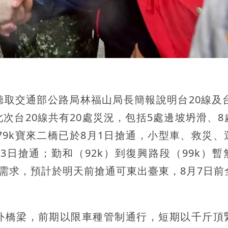
取交通部公路局林福山局長簡報說明台20線及台
次台20線共有20處災況，包括5處邊坡坍滑、8
79k寶來二橋已於8月1日搶通，小型車、救災、
月3日搶通；勤和（92k）到復興路段（99k）暫
生需求，預計於明天前搶通可東出臺東，8月7日前
要聯外橋梁，前期以限車種管制通行，短期以千斤頂