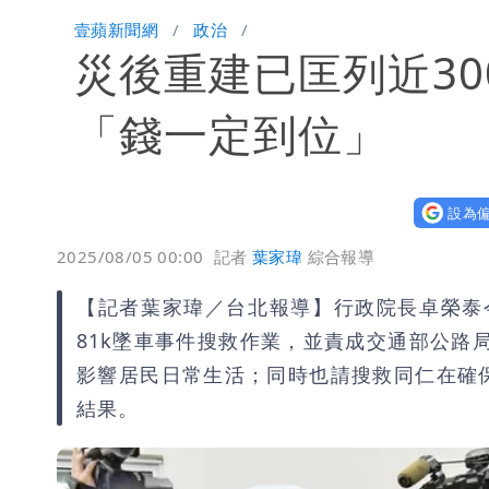
「楊承勳」名字終於公開！被害人父淚喊
壹蘋新聞網
政治
災後重建已匡列近3
白海豚颱風逼近！鄭明典示警「恐遇黑
「錢一定到位」
設為偏
2025/08/05 00:00
記者
葉家瑋
綜合報導
【記者葉家瑋／台北報導】行政院長卓榮泰今
81k墜車事件搜救作業，並責成交通部公路
影響居民日常生活；同時也請搜救同仁在確
結果。