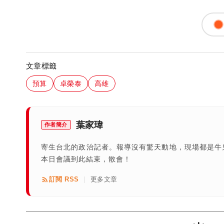
文章標籤
預算
卓榮泰
高雄
葉家瑋
作者簡介
寄生台北的政治記者。報導沒有驚天動地，現場都是牛
本日會議到此結束，散會！
訂閱 RSS
更多文章
|