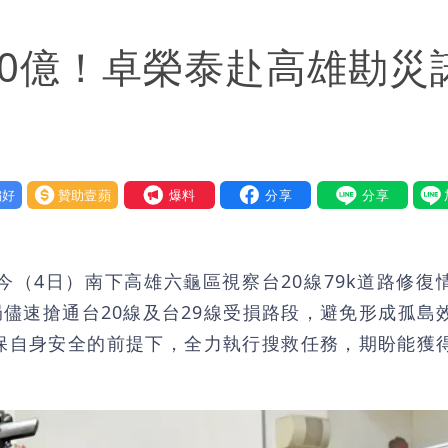
「終於能交代」 捐500萬獎學金延續愛
00億！卓榮泰赴高雄勘災
潮變強」 路徑分歧藏警訊：不利強度維持
好
贊助壹蘋
我要爆料
（4日）南下高雄六龜區視察台20線79k道路修復
局儘速搶通台20線及台29線受損路段，避免形成孤島
保自身安全的前提下，全力執行搜救任務，期盼能獲