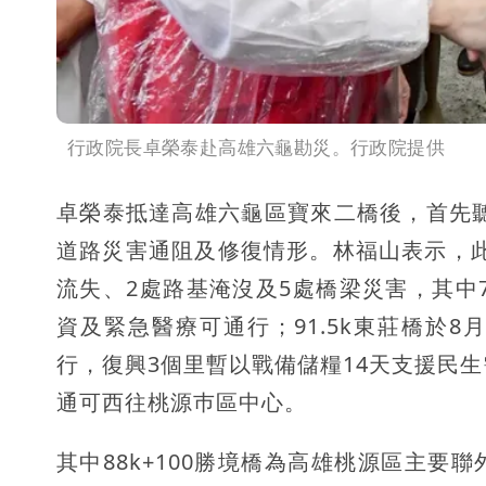
行政院長卓榮泰赴高雄六龜勘災。行政院提供
卓榮泰抵達高雄六龜區寶來二橋後，首先聽
道路災害通阻及修復情形。林福山表示，此
流失、2處路基淹沒及5處橋梁災害，其中
資及緊急醫療可通行；91.5k東莊橋於8
行，復興3個里暫以戰備儲糧14天支援民
通可西往桃源巿區中心。
其中88k+100勝境橋為高雄桃源區主