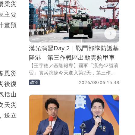
橋梁災
港區阻絕設置等操演，慰勉參演官兵辛
勞。
區主要
計畫預
漢光演習Day 2｜戰鬥部隊防護基
隆港 第三作戰區出動雲豹甲車
【王宇德／基隆報導】國軍「漢光42號演
颱風災
習」實兵演練今天進入第2天，第三作戰
區在基隆地區實施要港防護演練，模擬敵
政治
2026/08/06 15:43
災後復
方特工滲透北部重要港口，出動CM32、
包括山
CM34雲豹八輪甲車及戰鬥部隊投入應
處，驗證部隊面對突發敵情的快速反應與
次天災
臨戰應變能力。
，送立