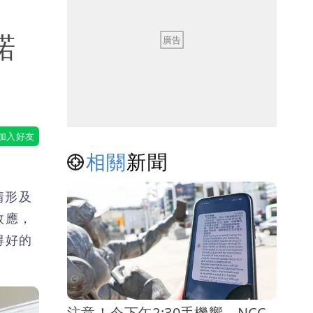
諾
相關
新聞
情形及
效應，
得好的
注意！今下午2:30手機響 NCC