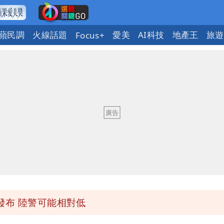
蘋民調
火線話題
愛美
AI科技
地產王
旅遊
Focus+
「終於能交代」 捐500萬獎學金延續愛
潮變強」 路徑分歧藏警訊：不利強度維持
與進步觀念
 砸重金再買一整桌卡盒
發布 陸警可能相對低