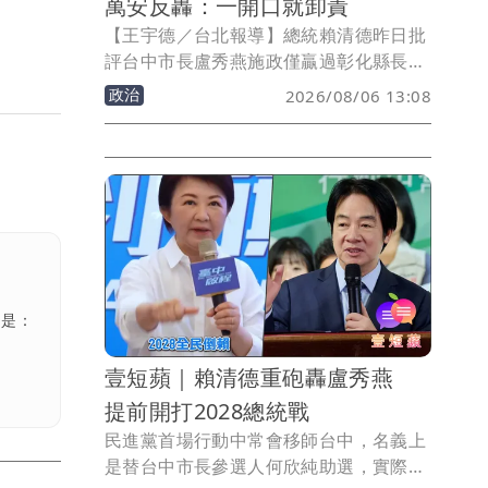
萬安反轟：一開口就卸責
【王宇德／台北報導】總統賴清德昨日批
評台中市長盧秀燕施政僅贏過彰化縣長，
還指台中是「食安破口」。台北市長蔣萬
政治
2026/08/06 13:08
安今（6）日重砲回擊，質疑賴清德「神
隱一個多月，一出來講話就是推卸責
任」，並要求中央針對毒油事件說清楚、
負起責任。
話是：
壹短蘋｜賴清德重砲轟盧秀燕
提前開打2028總統戰
民進黨首場行動中常會移師台中，名義上
是替台中市長參選人何欣純助選，實際卻