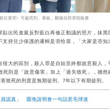
殺兒童罪》可處死刑」看板。翻攝自郭昱晴臉書
軍貼出民進黨反對藍白再修正動議的照片，抹黑
不支持兒少保護的邏輯是否恰當，「大家是否知
有很大的區別，殺人罪是自始至終都故意殺人，
害致死則是「故意傷害」加上「過失致死」，雖然
害致死的刑度是無期徒刑、7年以下有期徒刑。
球員認真」 罷免說明會一句話惹毛球迷