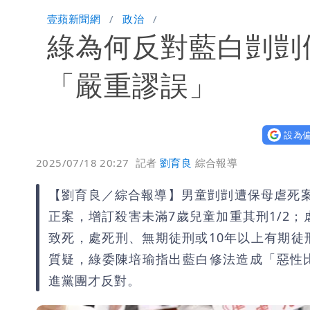
「楊承勳」名字終於公開！被害人父淚喊
壹蘋新聞網
政治
綠為何反對藍白剴剴
白海豚颱風逼近！鄭明典示警「恐遇黑
「嚴重謬誤」
設為偏
2025/07/18 20:27
記者
劉育良
綜合報導
【劉育良／綜合報導】男童剴剴遭保母虐死案
正案，增訂殺害未滿7歲兒童加重其刑1/2
致死，處死刑、無期徒刑或10年以上有期
質疑，綠委陳培瑜指出藍白修法造成「惡性
進黨團才反對。