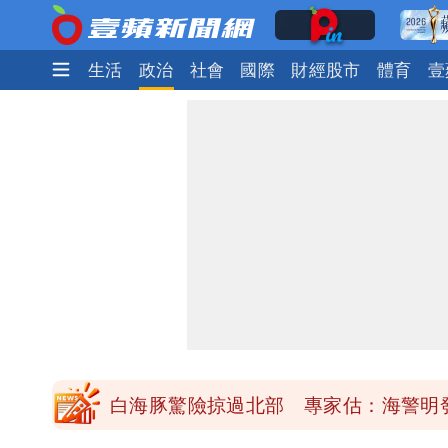
娛樂時尚
生活
政治
社會
國際
財經股市
體育
壹
「楊承勳」名字終於公開！被害人父淚喊
白海豚颱風逼近！鄭明典示警「恐遇黑
高希均辭世享耆壽90歲 畢生推動閱讀
內馬爾開到「寶可夢神包」後徹底入坑
白海豚驚險掠過北部 專家估：海警明