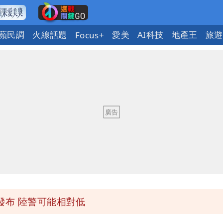
蘋民調
火線話題
愛美
AI科技
地產王
旅遊
Focus+
「終於能交代」 捐500萬獎學金延續愛
潮變強」 路徑分歧藏警訊：不利強度維持
與進步觀念
 砸重金再買一整桌卡盒
發布 陸警可能相對低