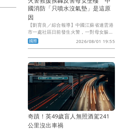
火警救援挨轟反害母女墜樓 中
國消防「只噴水沒氣墊」是這原
因
【劉育良／綜合報導】中國江蘇省連雲港
市一處社區日前發生火警，一對母女躲在
5樓窗外避免被火焰灼燒，消防員到場營
國際
2026/08/01 19:55
救時沒有雲梯、沒有氣墊，只是不斷地朝
窗戶噴水壓制火勢，結果母女在挪動身體
時疑似濕滑失手墜樓，3歲女兒死亡、42
歲母親命危，救援過程引發爭議。5天後
當地消防終於說明原因，強調已經盡力營
救。
奇蹟！英49歲盲人無照酒駕241
公里沒出車禍