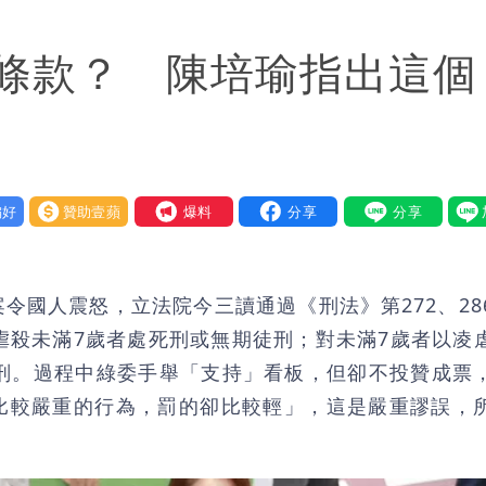
「終於能交代」 捐500萬獎學金延續愛
條款？ 陳培瑜指出這個
潮變強」 路徑分歧藏警訊：不利強度維持
好
贊助壹蘋
我要爆料
令國人震怒，立法院今三讀通過《刑法》第272、28
；虐殺未滿7歲者處死刑或無期徒刑；對未滿7歲者以凌
徒刑。過程中綠委手舉「支持」看板，但卻不投贊成票
比較嚴重的行為，罰的卻比較輕」，這是嚴重謬誤，