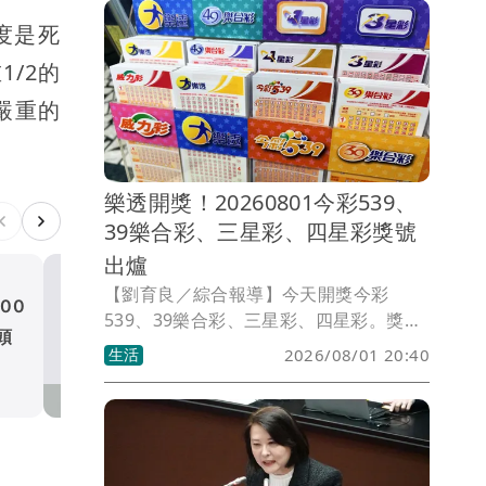
度是死
/2的
嚴重的
樂透開獎！20260801今彩539、
39樂合彩、三星彩、四星彩獎號
出爐
【劉育良／綜合報導】今天開獎今彩
00
5月已知苯駢芘超標未通報
539、39樂合彩、三星彩、四星彩。獎號
頭
中聯油脂廠長陳明榮改裁羈
如有誤植，請以開獎單位公告為準。
生活
2026/08/01 20:40
見
社會