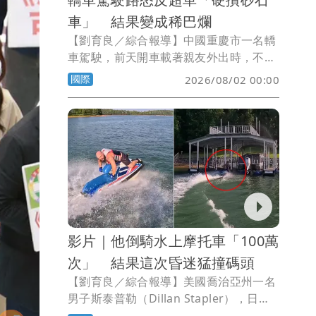
車」 結果變成稀巴爛
【劉育良／綜合報導】中國重慶市一名轎
車駕駛，前天開車載著親友外出時，不滿
一輛砂石車突然切換車道擋路，立即決定
國際
2026/08/02 00:00
反超回來，結果馬上被砂石車撞得支離破
碎，所幸車上人員都沒有生命危險。
影片｜他倒騎水上摩托車「100萬
次」 結果這次昏迷猛撞碼頭
【劉育良／綜合報導】美國喬治亞州一名
男子斯泰普勒（Dillan Stapler），日前
與朋友們一起騎乘水上摩托車時，秀了一