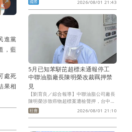
國際
2026/08/01 21:43
手「倒著騎」的特技，想不到竟然騎到直
接撞向碼頭，所幸朋友即時救援，他雖然
受傷但已無大礙。
民進黨
道，藍
5月已知苯駢芘超標未通報停工
可處死
中聯油脂廠長陳明榮改裁羈押禁
見
結果相
【劉育良／綜合報導】中聯油脂公司廠長
陳明榮涉致癌物超標案遭檢聲押，台中地
院認定他今年5月即透過台糖公司得知苯
社會
2026/08/01 21:10
駢芘超標而未停工，今天改裁收押禁見；
食藥署表示，將請地方政府瞭解情形。