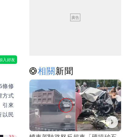
相關
新聞
6條修
虐方式
，引來
所以民
轎車駕駛路怒反超車「硬摃砂石