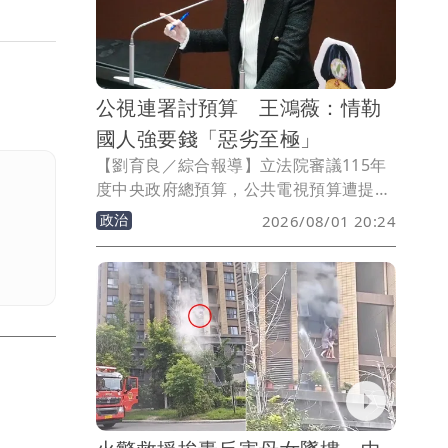
公視連署討預算 王鴻薇：情勒
國人強要錢「惡劣至極」
【劉育良／綜合報導】立法院審議115年
度中央政府總預算，公共電視預算遭提案
凍刪逾10億元，公視、小公視及公視台語
政治
2026/08/01 20:24
台等發起「公視是全體國民的公視，籲請
立委勿凍刪預算」連署。國民黨立委王鴻
薇抨擊，用這種手法「強要」國家預算，
惡劣至極。