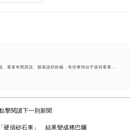
。看著奇聞異談、聽著詭辯欺瞞，有些事情似乎值得看看....
點擊閱讀下一則新聞
「硬摃砂石車」 結果變成稀巴爛