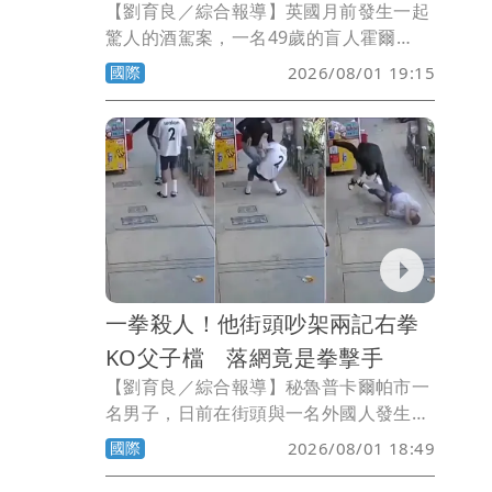
【劉育良／綜合報導】英國月前發生一起
驚人的酒駕案，一名49歲的盲人霍爾
（Anthony Hall），酒後偷開伴侶的汽車
國際
2026/08/01 19:15
出門，憑藉著跟隨大卡車尾燈行駛，竟然
150英里（約241公里）都沒有出車禍。
一拳殺人！他街頭吵架兩記右拳
KO父子檔 落網竟是拳擊手
【劉育良／綜合報導】秘魯普卡爾帕市一
名男子，日前在街頭與一名外國人發生爭
執，上前斥罵對方時，被一記右拳朝臉部
國際
2026/08/01 18:49
重擊，倒地後當場死亡。男子的父親見兒