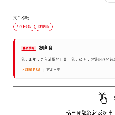
文章標籤
剴剴條款
陳培瑜
劉育良
作者簡介
我，那年，走入油墨的世界；我，如今，遊盪網路的領域
訂閱 RSS
更多文章
|
轎車駕駛路怒反超車