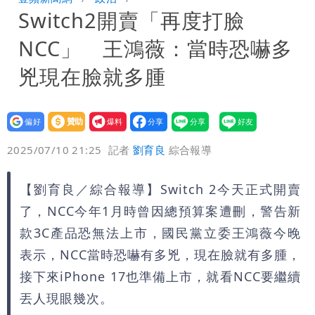
Switch2開賣「再度打臉
1縣市高達60%
「台股今年不只5萬點！」財經網美曝原
NCC」 王鴻薇：當時恐嚇多
因
純棉衣物吸汗「臭到想丟」 內行曝原
兇現在臉就多腫
因！2材質夏天別穿
設為
贊助
我要
偏好
壹蘋
爆料
2025/07/10 21:25
記者
劉育良
綜合報導
【劉育良／綜合報導】Switch 2今天正式開賣
了，NCC今年1月時曾因總預算案遭刪，警告新
款3C產品恐無法上市，國民黨立委王鴻薇今晚
表示，NCC當時恐嚇有多兇，現在臉就有多腫，
接下來iPhone 17也準備上市，就看NCC要繼續
丟人現眼幾次。