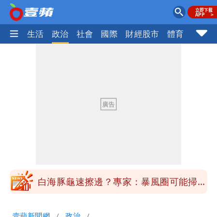
樂時尚
生活
政治
社會
國際
財經股市
體育
壹蘋民
「台股今年不只5萬點！」財經網美曝原
因
純棉衣物吸汗「臭到想丟」 內行曝原
因！2材質夏天別穿
展場上演持槍押人！模特經紀人＋員工遭
起訴
白海豚進逼！航港局啟動淨空 部分航班
全取消
白海豚龜速擦邊？專家：暴風圈可能掃到
北部
白海豚暴風侵襲率曝光！北北基破4成
壹蘋新聞網
政治