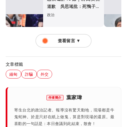
道歉 吳思瑤批：死鴨子嘴
硬
政治
查看留言 ▼
文章標籤
緬甸
詐騙
外交
葉家瑋
作者簡介
寄生台北的政治記者。報導沒有驚天動地，現場都是牛
鬼蛇神。於是只好在紙上做鬼，算是對現場的還原。最
喜歡的一句話是：本日會議到此結束，散會！