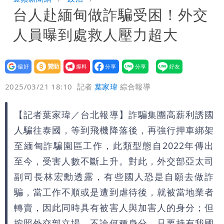
台人赴緬甸做詐騙受困！外交
驚：戰局變五五波
白海豚颱風攪局父親節！明雨量「紅到發
人員曝到處救人壓力超大
紫」
女律師詐慈濟10億 坐擁232公斤黃金仍
接案！同業酸：我輩楷模
明金成離世留下雙胞胎 4歲兒與老師一
設為
贊助
我要
偏好
壹蘋
爆料
2025/03/21 18:10
記者
葉家瑋
綜合報導
段對話催淚
演習登場！搭雙鐵、航班3大注意事項快
看
慈濟遭詐10.6億！網紅揪聲明「疑點重
【記者葉家瑋／台北報導】詐騙集團高薪利誘國
人騙往泰國，等到飛機降落後，再強行押車綁架
重」 1細節避而不談
蔣萬安民調只贏5％「現任優勢去哪？」
至緬甸詐騙園區工作，此類型態自2022年傳出
至今，受害人數不斷上升。對此，外交部亞太司
媒體人嘆：真的該緊張了
97萬網紅「肥大叔」驚傳猝逝！最後身
副司長林宏勳透露，有些國人恐是自願去做詐
影曝 網驚覺不對
慈濟被騙10億！陳時中一語成讖 王必
騙，當工作不順或是遭到虐待後，就被當地業者
轉賣，因此同時具有被害人與加害人的身分；但
勝：時間久看出睿智
白海豚今下午2點半發海警！陸警機率最
按照外交部立場，不論何種身分，只要持有我國