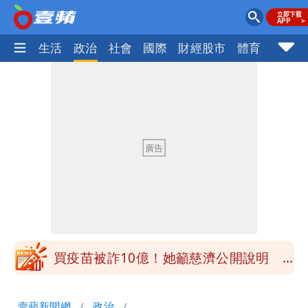
樂時尚
生活
政治
社會
國際
財經股市
體育
壹蘋民
慈濟被騙10億！陳時中一語成讖 王必
勝：時間久看出睿智
白海豚今下午2點半發海警！陸警機率最
高是這縣市
關之琳爆「奶孫戀」愛上小36歲男模
她親發聲回應了
兆基風暴｜前董座李建成今被檢調約談
最快今晚移送北檢複訊
買疫苗被詐10億！她籲慈濟公開說明
捐款人有權知真相
蔡英文變「台東蔡主委」嚇壞一堆人！他
壹蘋新聞網
政治