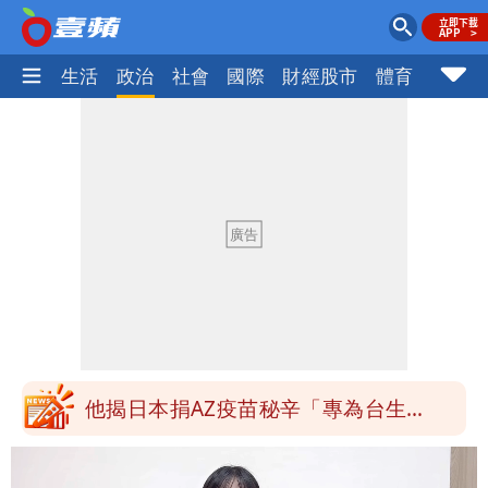
樂時尚
生活
政治
社會
國際
財經股市
體育
壹蘋民
「最挺台議員」遺作！美參院通過制裁
案 重課俄羅斯500%關稅
姜厚任不信會被嫩女友「辣手摧花」 曝
創演藝工會最遺憾一事
白海豚勾到「台灣陸地」了！雙眼牆旋
繞 路徑擺盪
特斯拉衝夜市…猛撞12車！民眾嚇「賓士
救好幾條人命」
他揭日本捐AZ疫苗秘辛「專為台生
產」：終還陳時中清白
白海豚西進！專家：「大轉彎」機率非常