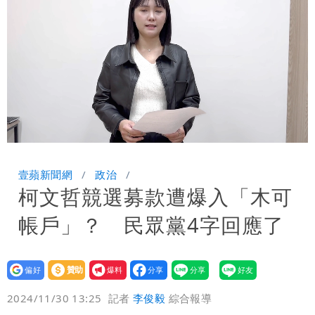
小 明強度有變化
「白海豚」雨炸8縣市！逼近台灣恐擺
盪 這幾區飆豪雨
「最挺台議員」遺作！美參院通過制裁
案 重課俄羅斯500%關稅
姜厚任不信會被嫩女友「辣手摧花」 曝
創演藝工會最遺憾一事
Loaded
:
Unmute
89.49%
壹蘋新聞網
政治
柯文哲競選募款遭爆入「木可
帳戶」？ 民眾黨4字回應了
設為
贊助
我要
偏好
壹蘋
爆料
2024/11/30 13:25
記者
李俊毅
綜合報導