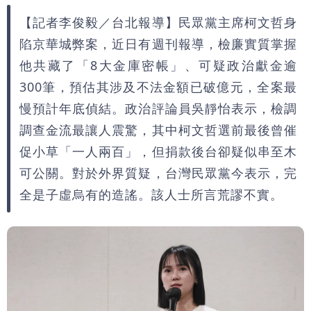
【記者李俊毅／台北報導】民眾黨主席柯文哲身
陷京華城弊案，近日有週刊報導，檢廉實質掌握
他共藏了「8大金庫密帳」、可疑政治獻金逾
300筆，預估其涉及不法金額已破億元，全案最
慢預計年底偵結。政治評論員吳靜怡表示，檢調
調查金流最讓人震驚，其中柯文哲選前最後曾催
促小草「一人兩百」，但捐款後台卻疑似串至木
可公關。對於外界質疑，台灣民眾黨今表示，完
全是子虛烏有的造謠。該人士所言荒謬不實。