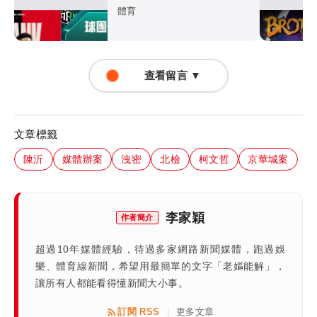
超暖背官司又送球員
體育
查看留言 ▼
文章標籤
陳沂
媒體辦案
洩密
北檢
柯文哲
京華城案
李家穎
作者簡介
超過10年媒體經驗，待過多家網路新聞媒體，跑過娛
樂、體育線新聞，希望用最簡單的文字「老嫗能解」，
讓所有人都能看得懂新聞大小事。
訂閱 RSS
更多文章
|