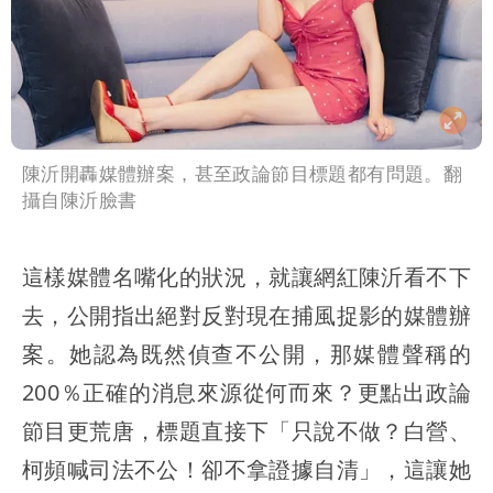
陳沂開轟媒體辦案，甚至政論節目標題都有問題。翻
攝自陳沂臉書
這樣媒體名嘴化的狀況，就讓網紅陳沂看不下
去，公開指出絕對反對現在捕風捉影的媒體辦
案。她認為既然偵查不公開，那媒體聲稱的
200％正確的消息來源從何而來？更點出政論
節目更荒唐，標題直接下「只說不做？白營、
柯頻喊司法不公！卻不拿證據自清」，這讓她