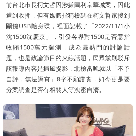
前台北市長柯文哲因涉嫌圖利京華城案，因此
遭到收押，但有媒體指稱檢調在柯文哲家搜到
關鍵USB隨身碟，裡面記載了「2022/11/1小
沈1500沈慶京」，引發各界對1500是否意指
收賄1500萬元揣測，成為最熱門的討論話
題，也是政論節目的火線話題，民眾黨則駁斥
該報導內容是捕風捉影，北檢當晚就以「不予
自評，無法證實」8字不願證實，如今更是要
分案調查是否有相關人等洩密自清。