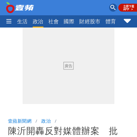
樂時尚
生活
政治
社會
國際
財經股市
體育
壹蘋民
壹蘋新聞網
政治
陳沂開轟反對媒體辦案 批