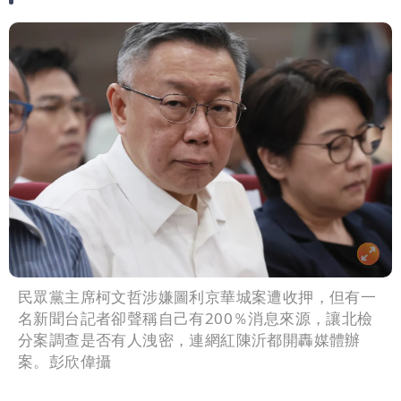
民眾黨主席柯文哲涉嫌圖利京華城案遭收押，但有一
名新聞台記者卻聲稱自己有200％消息來源，讓北檢
分案調查是否有人洩密，連網紅陳沂都開轟媒體辦
案。彭欣偉攝