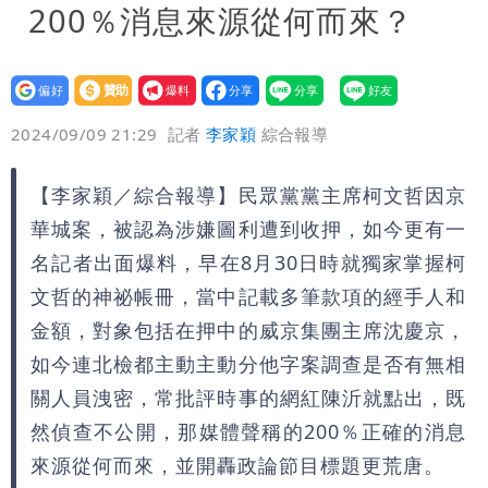
200％消息來源從何而來？
設為
贊助
我要
偏好
壹蘋
爆料
2024/09/09 21:29
記者
李家穎
綜合報導
【李家穎／綜合報導】民眾黨黨主席柯文哲因京
華城案，被認為涉嫌圖利遭到收押，如今更有一
名記者出面爆料，早在8月30日時就獨家掌握柯
文哲的神祕帳冊，當中記載多筆款項的經手人和
金額，對象包括在押中的威京集團主席沈慶京，
如今連北檢都主動主動分他字案調查是否有無相
關人員洩密，常批評時事的網紅陳沂就點出，既
然偵查不公開，那媒體聲稱的200％正確的消息
來源從何而來，並開轟政論節目標題更荒唐。