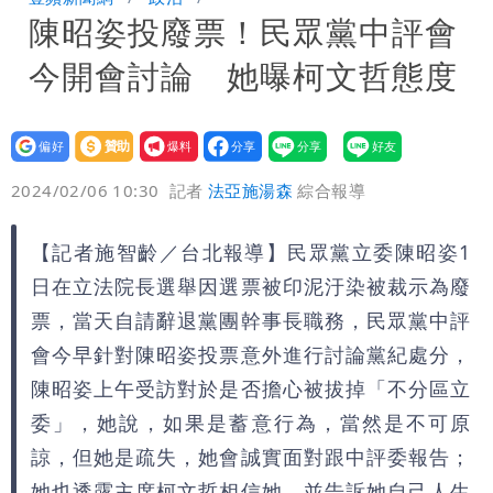
陳昭姿投廢票！民眾黨中評會
笑：真的很會
白海豚大亂！航空66架次取消、船班39
今開會討論 她曝柯文哲態度
航次停航
姜厚任不信嫩女友「辣手摧花」 創演藝
工會最遺憾1事
白海豚勾到「台灣陸地」了！雙眼牆旋
設為
贊助
我要
偏好
壹蘋
爆料
2024/02/06 10:30
記者
法亞施湯森
綜合報導
繞 路徑擺盪
特斯拉衝夜市…猛撞12車！民眾嚇「賓士
救好幾條人命」
他揭日本捐AZ疫苗秘辛「專為台生
【記者施智齡／台北報導】民眾黨立委陳昭姿1
日在立法院長選舉因選票被印泥汙染被裁示為廢
產」：終還陳時中清白
白海豚「大轉彎」機率非常小！明強度有
票，當天自請辭退黨團幹事長職務，民眾黨中評
會今早針對陳昭姿投票意外進行討論黨紀處分，
變化
楊千霈一打二帶女兒出國 崩潰哭得極狼
陳昭姿上午受訪對於是否擔心被拔掉「不分區立
狽
委」，她說，如果是蓄意行為，當然是不可原
諒，但她是疏失，她會誠實面對跟中評委報告；
她也透露主席柯文哲相信她，並告訴她自己人生