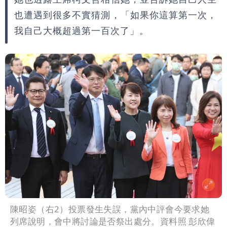
也遭遇到很多不實猜測，「如果你這算第一次，
我自己大概超過第一百次了」。
陳昭姿（右2）投票發生失誤，黨內中評會今要求她
列席說明，會中將討論是否祭出處分。資料照 彭欣偉