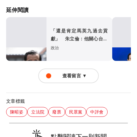
延伸閱讀
「還是肯定馬英九過去貢
獻」 朱立倫：他關心台灣
安全、國家未來
政治
查看留言 ▼
文章標籤
陳昭姿
立法院
廢票
民眾黨
中評會
點擊閱讀下一則新聞