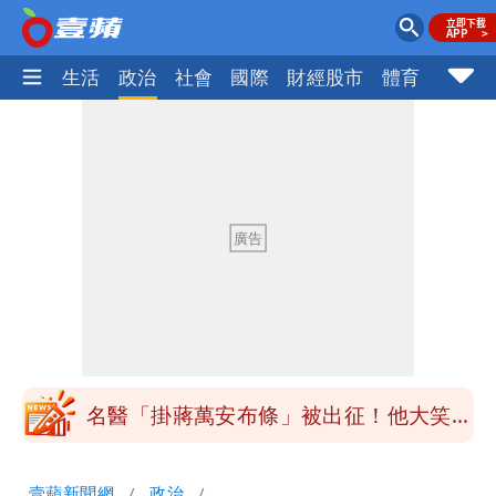
樂時尚
生活
政治
社會
國際
財經股市
體育
壹蘋民
白海豚「大轉彎」機率非常小！明強度有
變化
楊千霈一打二帶女兒出國 崩潰哭得極狼
狽
白海豚颱風來襲！北市開放3區疏散門紅
黃線停車
白海豚今防豪雨、38度高溫！雙眼牆致
「海豚跳」
名醫「掛蔣萬安布條」被出征！他大笑：
每天看診到半夜
慈濟爆世紀大騙局 AIT發文高級酸！他
壹蘋新聞網
政治