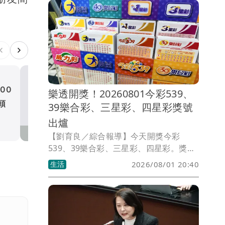
00
5月已知苯駢芘超標未通報
樂透開獎！20260801今彩539、
頭
中聯油脂廠長陳明榮改裁羈
39樂合彩、三星彩、四星彩獎號
見
社會
出爐
【劉育良／綜合報導】今天開獎今彩
539、39樂合彩、三星彩、四星彩。獎號
如有誤植，請以開獎單位公告為準。
生活
2026/08/01 20:40