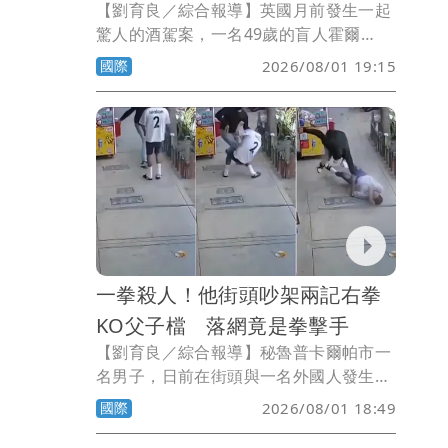
【劉育良／綜合報導】英國月前發生一起
驚人的酒駕案，一名49歲的盲人霍爾
（Anthony Hall），酒後偷開伴侶的汽車
國際
2026/08/01 19:15
出門，憑藉著跟隨大卡車尾燈行駛，竟然
150英里（約241公里）都沒有出車禍。
一拳殺人！他街頭吵架兩記右拳
KO父子檔 落網竟是拳擊手
【劉育良／綜合報導】秘魯普卡爾帕市一
名男子，日前在街頭與一名外國人發生爭
執，上前斥罵對方時，被一記右拳朝臉部
國際
2026/08/01 18:49
重擊，倒地後當場死亡。男子的父親見兒