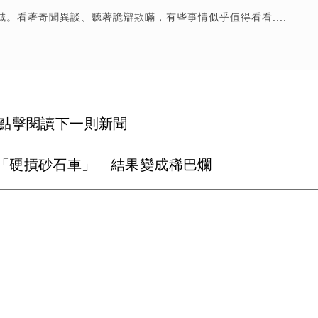
。看著奇聞異談、聽著詭辯欺瞞，有些事情似乎值得看看....
點擊閱讀下一則新聞
「硬摃砂石車」 結果變成稀巴爛