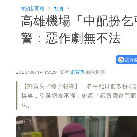
「楊承勳」名字終於公開！被害人父淚喊
壹蘋新聞網
社會
高雄機場「中配扮乞
白海豚颱風逼近！鄭明典示警「恐遇黑
警：惡作劇無不法
設為偏
2026/06/14 19:29
記者
劉育良
綜合報導
【劉育良／綜合報導】一名中配日前假扮乞
搞笑，引發網友不滿，砲轟「詆毀國家門面
法。