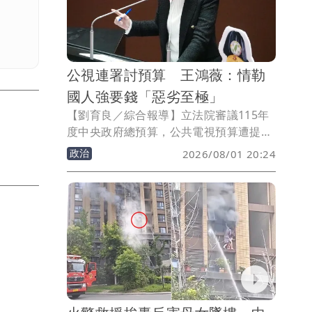
公視連署討預算 王鴻薇：情勒
國人強要錢「惡劣至極」
【劉育良／綜合報導】立法院審議115年
度中央政府總預算，公共電視預算遭提案
凍刪逾10億元，公視、小公視及公視台語
政治
2026/08/01 20:24
台等發起「公視是全體國民的公視，籲請
立委勿凍刪預算」連署。國民黨立委王鴻
薇抨擊，用這種手法「強要」國家預算，
惡劣至極。