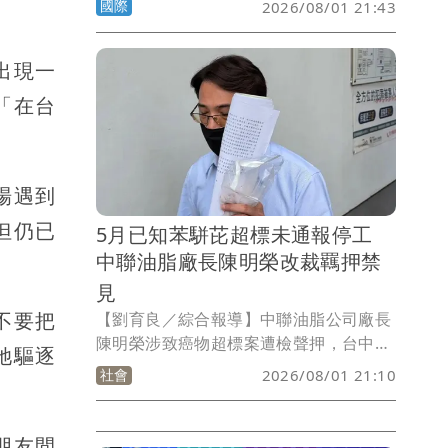
國際
2026/08/01 21:43
手「倒著騎」的特技，想不到竟然騎到直
接撞向碼頭，所幸朋友即時救援，他雖然
出現一
受傷但已無大礙。
「在台
場遇到
但仍已
5月已知苯駢芘超標未通報停工
中聯油脂廠長陳明榮改裁羈押禁
見
不要把
【劉育良／綜合報導】中聯油脂公司廠長
陳明榮涉致癌物超標案遭檢聲押，台中地
她驅逐
院認定他今年5月即透過台糖公司得知苯
社會
2026/08/01 21:10
駢芘超標而未停工，今天改裁收押禁見；
食藥署表示，將請地方政府瞭解情形。
朋友間