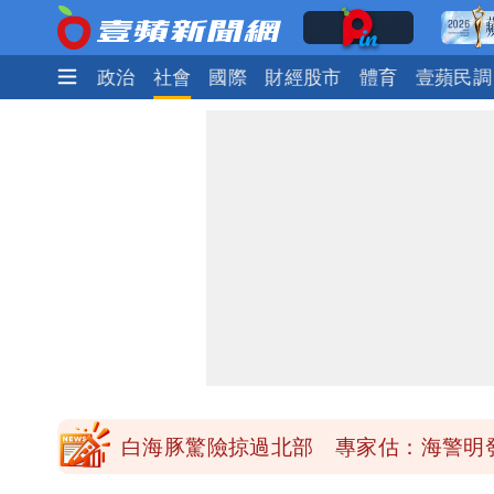
時尚
生活
政治
社會
國際
財經股市
體育
壹蘋民調
「楊承勳」名字終於公開！被害人父淚喊
白海豚颱風逼近！鄭明典示警「恐遇黑
高希均辭世享耆壽90歲 畢生推動閱讀
內馬爾開到「寶可夢神包」後徹底入坑
白海豚驚險掠過北部 專家估：海警明