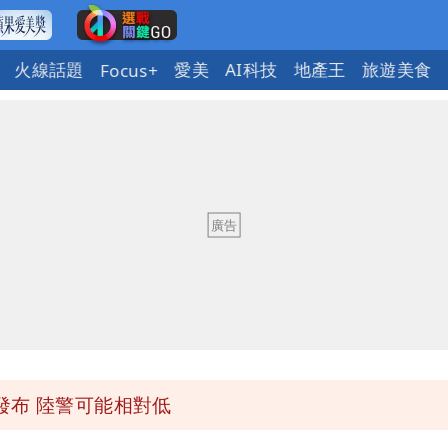
火線話題
愛美
AI科技
地產王
旅遊美食
Focus+
「終於能交代」 捐500萬獎學金延續愛
潮變強」 路徑分歧藏警訊：不利強度維持
與進步觀念
 砸重金再買一整桌卡盒
發布 陸警可能相對低