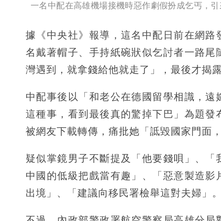
一名中配在高雄機場接機時惡作劇假扮成乞丐，引來網
據《中央社》報導，這名中配日前在網路
名戴著帽子、手持紙碗狀似乞討者一路尾
灣遇到，就拿錢給他就走了」，最後才揭
中配事後以「和老公在德國留學相識，遠
這種事，看到最後真的驚掉下巴」為題發
被網友下載轉傳，痛批她「詆毀國家門面
疑似掌鏡男子不斷提及「他要錢唄」、「
中國的低級把戲當有趣」、「惡意製造影
出境」、「建議向移民署檢舉這對夫婦」
不過，內政部警政署航空警察局高雄分局