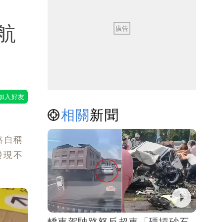
航
相關
新聞
路自稱
發現不
轎車駕駛路怒反超車「硬摃砂石