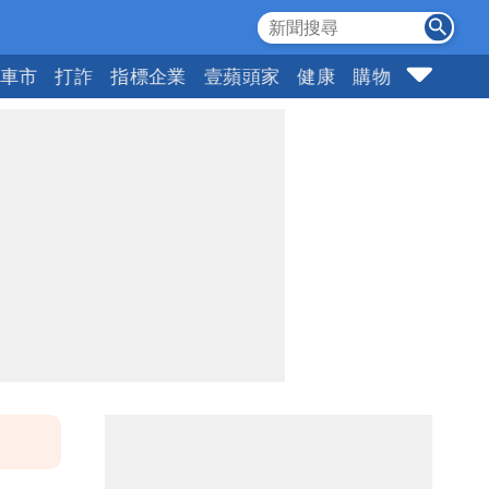
車市
打詐
指標企業
壹蘋頭家
健康
購物
女神
1