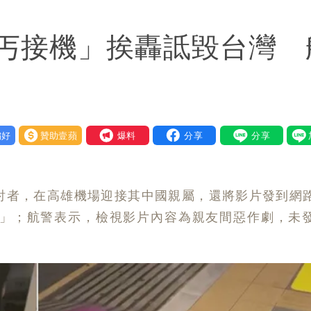
「終於能交代」 捐500萬獎學金延續愛
丐接機」挨轟詆毀台灣 
潮變強」 路徑分歧藏警訊：不利強度維持
好
贊助壹蘋
我要爆料
討者，在高雄機場迎接其中國親屬，還將影片發到網
」；航警表示，檢視影片內容為親友間惡作劇，未