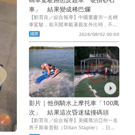
車」 結果變成稀巴爛
【劉育良／綜合報導】中國重慶市一名轎
車駕駛，前天開車載著親友外出時，不滿
一輛砂石車突然切換車道擋路，立即決定
國際
2026/08/02 00:00
反超回來，結果馬上被砂石車撞得支離破
碎，所幸車上人員都沒有生命危險。
影片｜他倒騎水上摩托車「100萬
次」 結果這次昏迷猛撞碼頭
【劉育良／綜合報導】美國喬治亞州一名
男子斯泰普勒（Dillan Stapler），日前
與朋友們一起騎乘水上摩托車時，秀了一