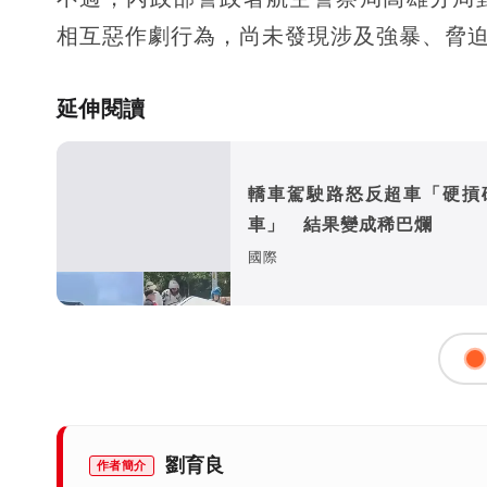
相互惡作劇行為，尚未發現涉及強暴、脅
延伸閱讀
轎車駕駛路怒反超車「硬摃
車」 結果變成稀巴爛
國際
劉育良
作者簡介