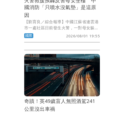
火警救援挨轟反害母女墜樓 中
國消防「只噴水沒氣墊」是這原
因
【劉育良／綜合報導】中國江蘇省連雲港
市一處社區日前發生火警，一對母女躲在
5樓窗外避免被火焰灼燒，消防員到場營
國際
2026/08/01 19:55
救時沒有雲梯、沒有氣墊，只是不斷地朝
窗戶噴水壓制火勢，結果母女在挪動身體
時疑似濕滑失手墜樓，3歲女兒死亡、42
歲母親命危，救援過程引發爭議。5天後
當地消防終於說明原因，強調已經盡力營
救。
奇蹟！英49歲盲人無照酒駕241
公里沒出車禍