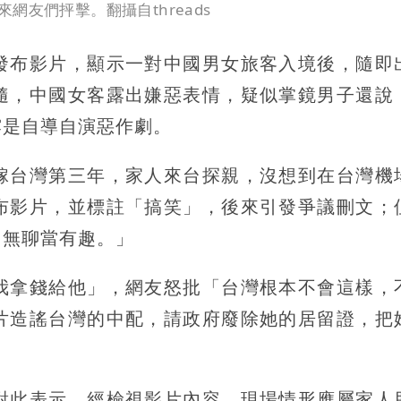
友們抨擊。翻攝自threads
發布影片，顯示一對中國男女旅客入境後，隨即
隨，中國女客露出嫌惡表情，疑似掌鏡男子還說
露是自導自演惡作劇。
嫁台灣第三年，家人來台探親，沒想到在台灣機
布影片，並標註「搞笑」，後來引發爭議刪文；
，無聊當有趣。」
我拿錢給他」，網友怒批「台灣根本不會這樣，
片造謠台灣的中配，請政府廢除她的居留證，把
。
對此表示，經檢視影片內容，現場情形應屬家人