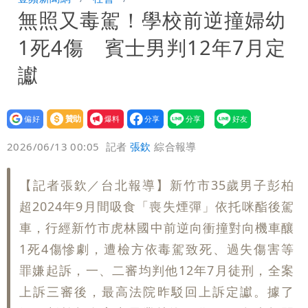
無照又毒駕！學校前逆撞婦幼
「終於能交代」 捐500萬獎學金延續愛
白海豚颱風逼近！鄭明典示警「恐遇黑潮
1死4傷 賓士男判12年7月定
變強」 路徑分歧藏警訊：不利強度維持
讞
設為
贊助
我要
偏好
壹蘋
爆料
2026/06/13 00:05
記者
張欽
綜合報導
【記者張欽／台北報導】新竹市35歲男子彭柏
超2024年9月間吸食「喪失煙彈」依托咪酯後駕
車，行經新竹市虎林國中前逆向衝撞對向機車釀
1死4傷慘劇，遭檢方依毒駕致死、過失傷害等
罪嫌起訴，一、二審均判他12年7月徒刑，全案
上訴三審後，最高法院昨駁回上訴定讞。據了