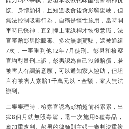
能力均不爭執，更坦承吸依托咪酯後會精神恍
惚、身體顫抖，且知道吸食後會影響駕駛，但
無法控制吸毒行為，自稱是慣性施用，當時開
車時已恍神，直到撞上電線桿才恢復意識，法
官審酌彭男除販毒、多次無照駕駛，還被通緝
7次，一審重判他12年7月徒刑。彭男和檢察
官均對量刑上訴，彭男認為自己沒錢賠償，若
被害人有調解意願，可以通知家人協助，但坦
言有被害人索賠1千萬元以上金額，家人無法
辦到。
二審審理時，檢察官認為彭柏超前科累累，出
獄8個月就無照毒駕，還一次施用6種毒品，
應加重改判。彭男的律師則主張一審判決重複