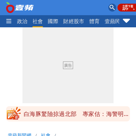
生活
政治
社會
國際
財經股市
體育
壹蘋民調
火
「楊承勳」名字終於公開！被害人父淚喊
「終於能交代」 捐500萬獎學金延續愛
白海豚颱風逼近！鄭明典示警「恐遇黑潮
變強」 路徑分歧藏警訊：不利強度維持
高希均辭世享耆壽90歲 畢生推動閱讀
與進步觀念
內馬爾開到「寶可夢神包」後徹底入坑
砸重金再買一整桌卡盒
白海豚驚險掠過北部 專家估：海警明發
布 陸警可能相對低
「楊承勳」名字終於公開！被害人父淚喊
壹蘋新聞網
社會