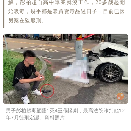
解，彭柏超自高中畢業就沒工作，20多歲起開
始吸毒，幾乎都是靠買賣毒品過日子，目前已因
另案在監服刑。
男子彭柏超毒駕釀1死4重傷慘劇，最高法院昨判他12
年7月徒刑定讞。資料照片