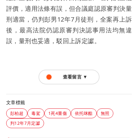
評價，適用法條有誤，但合議庭認原審判決量
刑適當，仍判彭男12年7月徒刑，全案再上訴
後，最高法院仍認原審判決認事用法均無違
誤，量刑也妥適，駁回上訴定讞。
查看留言 ▼
文章標籤
彭柏超
毒駕
1死4重傷
依托咪酯
無照
判12年7月定讞