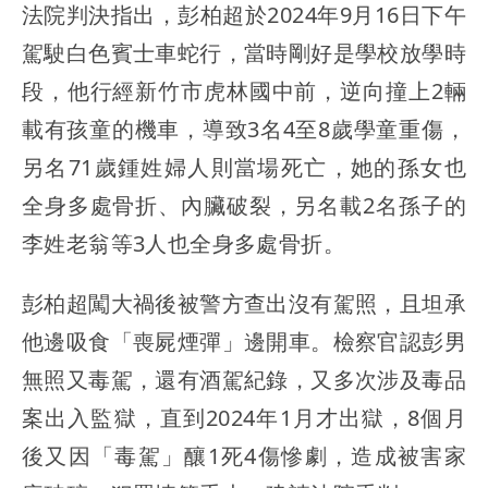
法院判決指出，彭柏超於2024年9月16日下午
駕駛白色賓士車蛇行，當時剛好是學校放學時
段，他行經新竹市虎林國中前，逆向撞上2輛
載有孩童的機車，導致3名4至8歲學童重傷，
另名71歲鍾姓婦人則當場死亡，她的孫女也
全身多處骨折、內臟破裂，另名載2名孫子的
李姓老翁等3人也全身多處骨折。
彭柏超闖大禍後被警方查出沒有駕照，且坦承
他邊吸食「喪屍煙彈」邊開車。檢察官認彭男
無照又毒駕，還有酒駕紀錄，又多次涉及毒品
案出入監獄，直到2024年1月才出獄，8個月
後又因「毒駕」釀1死4傷慘劇，造成被害家