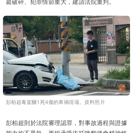
庭破碎、犯罪情節重大，建請法院重判。
彭柏超毒駕釀1死4傷的車禍現場。資料照片
彭柏超則於法院審理認罪，對事故過程與證據