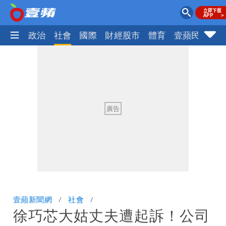
生活
政治
社會
國際
財經股市
體育
壹蘋民調
火
壹蘋新聞網
社會
徐巧芯大姑丈夫遭起訴！公司