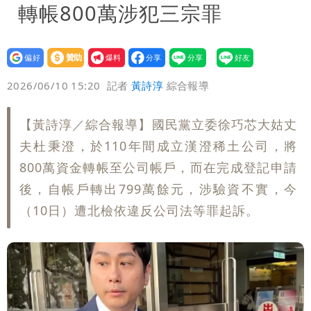
轉帳800萬涉犯三宗罪
設為
贊助
我要
偏好
壹蘋
爆料
2026/06/10 15:20
記者
黃詩淳
綜合報導
【黃詩淳／綜合報導】國民黨立委徐巧芯大姑丈
夫杜秉澄，於110年間成立漢澄稀土公司，將
800萬資金轉帳至公司帳戶，而在完成登記申請
後，自帳戶轉出799萬餘元，涉驗資不實，今
（10日）遭北檢依違反公司法等罪起訴。