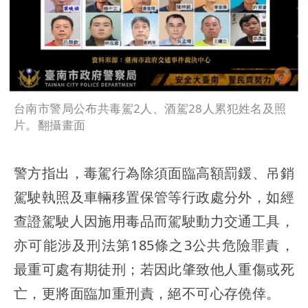
台南市警局公布共毒駕2人、酒駕28人累犯姓名及照
片。翻攝畫面
警方指出，毒駕行為除須面臨高額罰鍰、吊銷
駕駛執照及車輛移置保管等行政處分外，如經
查證駕駛人因施用毒品而駕駛動力交通工具，
亦可能涉及刑法第185條之3公共危險罪責，
最重可處有期徒刑；若因此肇致他人重傷或死
亡，更將面臨加重刑責，絕不可心存僥倖。