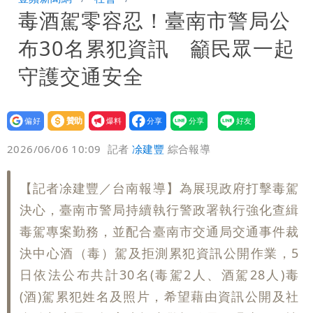
毒酒駕零容忍！臺南市警局公
次看
慈濟遭詐10億 他點名顏博文下台：認
布30名累犯資訊 籲民眾一起
錯有那麼難嗎？
颱風相當有感！海警持續到明晨 北部風
守護交通安全
雨這時才變小
五月天冠佑20歲女兒「遭AI假造不雅影
設為
贊助
我要
像」 憤怒發聲：已截圖
最新風雨預測！今天「9地區」達停班課
偏好
壹蘋
爆料
2026/06/06 10:09
記者
凃建豐
綜合報導
標準
以色列媒體驚爆：伊朗最高領袖緊急送醫
【記者凃建豐／台南報導】為展現政府打擊毒駕
決心，臺南市警局持續執行警政署執行強化查緝
毒駕專案勤務，並配合臺南市交通局交通事件裁
決中心酒（毒）駕及拒測累犯資訊公開作業，5
日依法公布共計30名(毒駕2人、酒駕28人)毒
(酒)駕累犯姓名及照片，希望藉由資訊公開及社