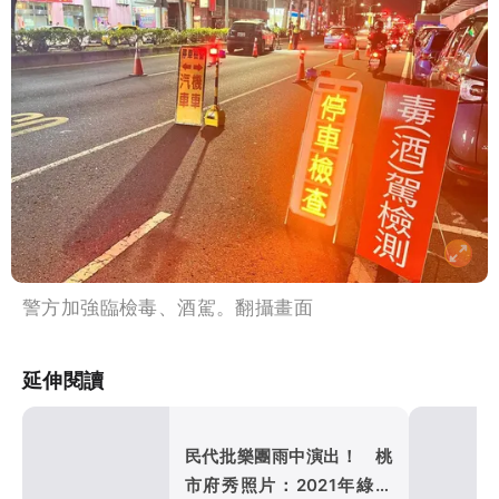
警方加強臨檢毒、酒駕。翻攝畫面
延伸閱讀
民代批樂團雨中演出！ 桃
市府秀照片：2021年綠營