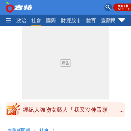
生活
政治
社會
國際
財經股市
體育
壹蘋民調
火
最新風雨預測！今天「9地區」達停班課
標準
以色列媒體驚爆：伊朗最高領袖緊急送醫
台北山區升級「大豪雨」！基隆北海岸逢
大潮 恐海水倒灌
澎湖13兒女擠住10坪屋 媽帶補助款離
家！縣府出手了
經紀人強吻女藝人「我又沒伸舌頭」 連
法官都怒了：相當噁心
桃園復興宣布今停班課！全台放假情形一
壹蘋新聞網
社會