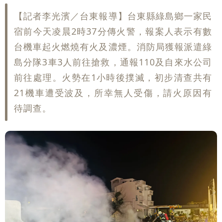
【記者李光濱／台東報導】台東縣綠島鄉一家民
宿前今天凌晨2時37分傳火警，報案人表示有數
台機車起火燃燒有火及濃煙。消防局獲報派遣綠
島分隊3車3人前往搶救，通報110及自來水公司
前往處理。火勢在1小時後撲滅，初步清查共有
21機車遭受波及，所幸無人受傷，請火原因有
待調查。