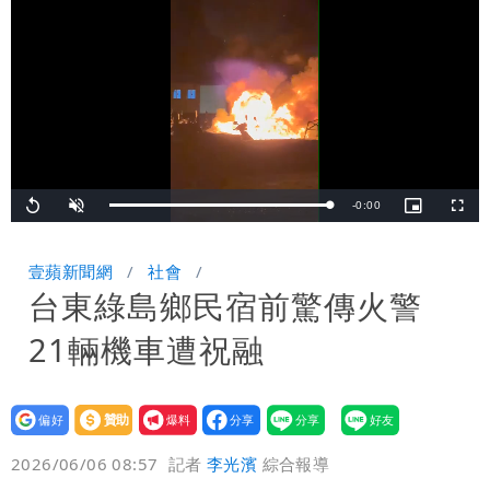
「終於能交代」 捐500萬獎學金延續愛
白海豚颱風逼近！鄭明典示警「恐遇黑潮
變強」 路徑分歧藏警訊：不利強度維持
Remaining
-
0:00
Loaded
:
Replay
Unmute
Picture-
Fullsc
100.00%
in-
Picture
TimeÂ
壹蘋新聞網
社會
台東綠島鄉民宿前驚傳火警
21輛機車遭祝融
設為
贊助
我要
偏好
壹蘋
爆料
2026/06/06 08:57
記者
李光濱
綜合報導