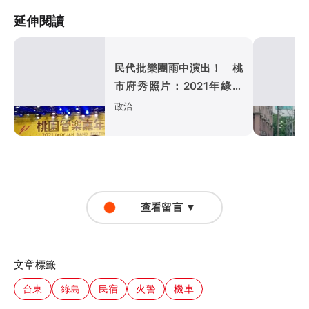
延伸閱讀
民代批樂團雨中演出！ 桃
市府秀照片：2021年綠營
執政也照演
政治
查看留言 ▼
文章標籤
台東
綠島
民宿
火警
機車