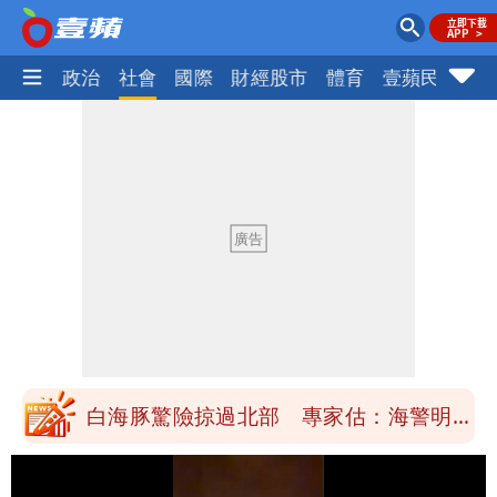
生活
政治
社會
國際
財經股市
體育
壹蘋民調
火
「楊承勳」名字終於公開！被害人父淚喊
「終於能交代」 捐500萬獎學金延續愛
白海豚颱風逼近！鄭明典示警「恐遇黑潮
變強」 路徑分歧藏警訊：不利強度維持
高希均辭世享耆壽90歲 畢生推動閱讀
與進步觀念
內馬爾開到「寶可夢神包」後徹底入坑
砸重金再買一整桌卡盒
白海豚驚險掠過北部 專家估：海警明發
布 陸警可能相對低
「楊承勳」名字終於公開！被害人父淚喊