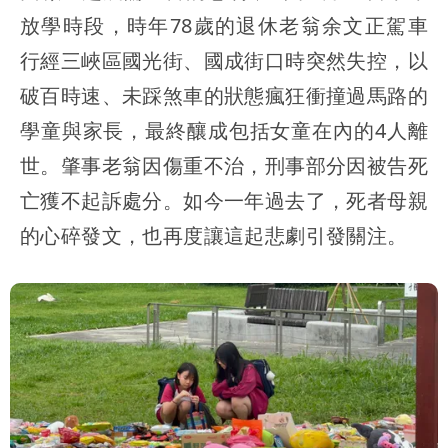
放學時段，時年78歲的退休老翁余文正駕車
行經三峽區國光街、國成街口時突然失控，以
破百時速、未踩煞車的狀態瘋狂衝撞過馬路的
學童與家長，最終釀成包括女童在內的4人離
世。肇事老翁因傷重不治，刑事部分因被告死
亡獲不起訴處分。如今一年過去了，死者母親
的心碎發文，也再度讓這起悲劇引發關注。