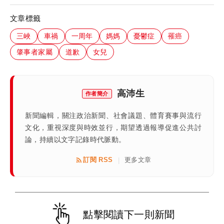
文章標籤
三峽
車禍
一周年
媽媽
憂鬱症
罹癌
肇事者家屬
道歉
女兒
高沛生
作者簡介
新聞編輯，關注政治新聞、社會議題、體育賽事與流行
文化，重視深度與時效並行，期望透過報導促進公共討
論，持續以文字記錄時代脈動。
訂閱 RSS
更多文章
|
點擊閱讀下一則新聞