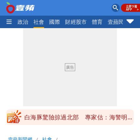
生活
政治
社會
國際
財經股市
體育
壹蘋民調
火
「楊承勳」名字終於公開！被害人父淚喊
「終於能交代」 捐500萬獎學金延續愛
白海豚颱風逼近！鄭明典示警「恐遇黑潮
變強」 路徑分歧藏警訊：不利強度維持
高希均辭世享耆壽90歲 畢生推動閱讀
與進步觀念
內馬爾開到「寶可夢神包」後徹底入坑
砸重金再買一整桌卡盒
白海豚驚險掠過北部 專家估：海警明發
布 陸警可能相對低
「楊承勳」名字終於公開！被害人父淚喊
壹蘋新聞網
社會