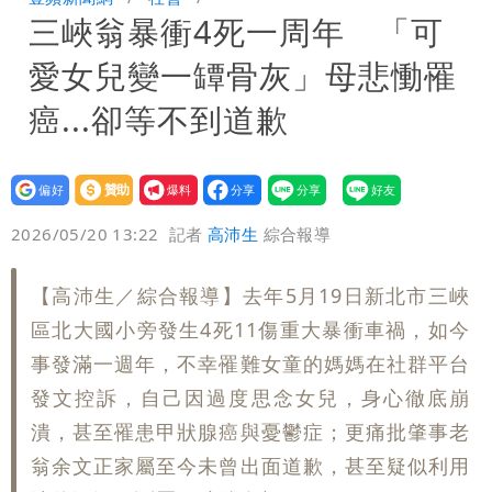
三峽翁暴衝4死一周年 「可
「終於能交代」 捐500萬獎學金延續愛
白海豚颱風逼近！鄭明典示警「恐遇黑潮
愛女兒變一罈骨灰」母悲慟罹
變強」 路徑分歧藏警訊：不利強度維持
癌...卻等不到道歉
設為
贊助
我要
偏好
壹蘋
爆料
2026/05/20 13:22
記者
高沛生
綜合報導
【高沛生／綜合報導】去年5月19日新北市三峽
區北大國小旁發生4死11傷重大暴衝車禍，如今
事發滿一週年，不幸罹難女童的媽媽在社群平台
發文控訴，自己因過度思念女兒，身心徹底崩
潰，甚至罹患甲狀腺癌與憂鬱症；更痛批肇事老
翁余文正家屬至今未曾出面道歉，甚至疑似利用