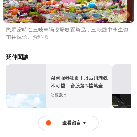
民眾當時在三峽車禍現場放置祭品，三峽國中學生也
前往悼念。資料照
延伸閱讀
AI伺服器狂潮！股后川湖銳
不可擋 台股第3檔萬金股
誕生
財經股市
查看留言 ▼