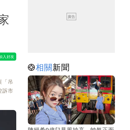
家
相關
新聞
演「吊
控訴市
陳妍希9歲兒暴風抽高 帥氣正面