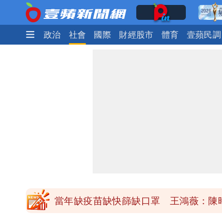
時尚
生活
政治
社會
國際
財經股市
體育
壹蘋民調
慈濟買BNT遭詐10億元 蔡英文：政
抄襲造假當上劍橋大學教授 神鬼級履
陳時中給沈伯洋「3個建議」：別因選
「慈濟別想躲在受害者3字後面」 她：
當年缺疫苗缺快篩缺口罩 王鴻薇：陳