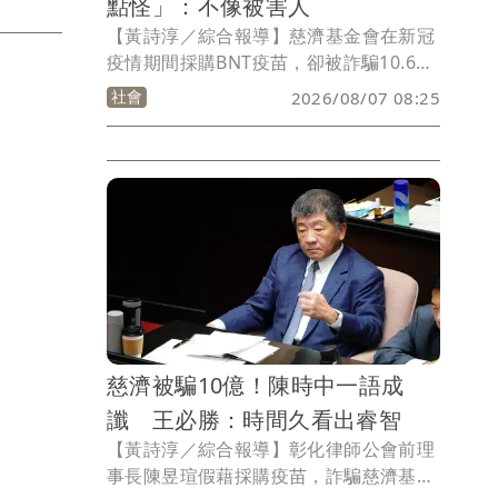
點怪」：不像被害人
【黃詩淳／綜合報導】慈濟基金會在新冠
疫情期間採購BNT疫苗，卻被詐騙10.6億
元，台中地檢署6日起訴主謀陳昱瑄等17
社會
2026/08/07 08:25
人，慈濟也發出聲明，強調深感遺憾與痛
心，已委託律師，將全力配合司法機關之
審理與調查，不過網紅「P律師」卻提出
質疑，認為慈濟聲明不太像被害人聲明。
慈濟被騙10億！陳時中一語成
讖 王必勝：時間久看出睿智
【黃詩淳／綜合報導】彰化律師公會前理
事長陳昱瑄假藉採購疫苗，詐騙慈濟基金