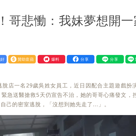
否聲押？交保？複訊後揭曉
！哥悲慟：我妹夢想開一
府很多謹慎判斷當時未被理解
歷「攏係假」
好
贊助壹蘋
我要爆料
逃脫店一名29歲吳姓女員工，近日因配合主題遊戲扮
，緊急送醫搶救5天仍宣告不治，她的哥哥心痛發文，
自己的密室逃脫，「沒想到她先走了...」。