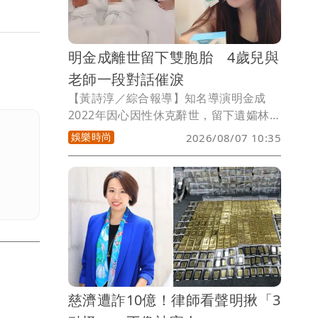
明金成離世留下雙胞胎 4歲兒與
老師一段對話催淚
【黃詩淳／綜合報導】知名導演明金成
2022年因心因性休克辭世，留下遺孀林沛
締與一對尚未滿月的龍鳳胎，這4年來由
娛樂時尚
2026/08/07 10:35
林沛締獨自撫養孩子長大，近日適逢父親
節，她也分享孩子在幼兒園和老師的對
話，一句「我沒有爸爸」讓眾人看了都鼻
酸。
慈濟遭詐10億！律師看聲明揪「3