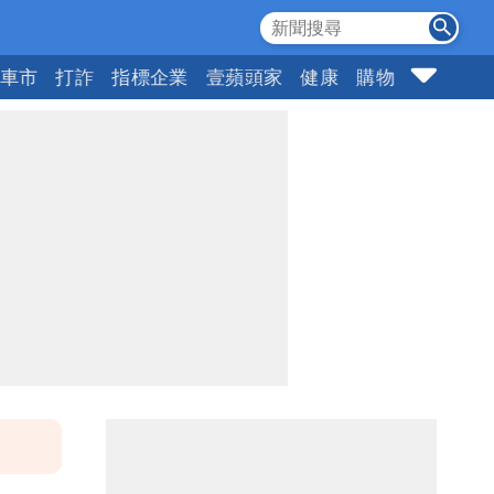
車市
打詐
指標企業
壹蘋頭家
健康
購物
女神
1