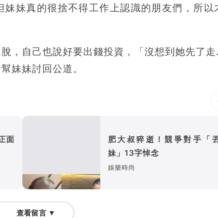
但妹妹真的很捨不得工作上認識的朋友們，所以
脫，自己也說好要出錢投資，「沒想到她先了走..
命幫妹妹討回公道。
正面
肥大叔猝逝！競爭對手「
妹」13字悼念
娛樂時尚
查看留言 ▼