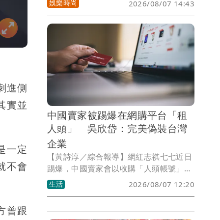
娛樂時尚
2026/08/07 14:43
丟妹，也發聲悼念，短短幾句話表達不捨
與祝福 。
刺進側
其實並
中國賣家被踢爆在網購平台「租
人頭」 吳欣岱：完美偽裝台灣
企業
是一定
【黃詩淳／綜合報導】網紅志祺七七近日
就不會
踢爆，中國賣家會以收購「人頭帳號」的
方式，在蝦皮假冒成台灣本土店家，台灣
生活
2026/08/07 12:20
基進台北市港湖議員參選人吳欣岱見狀痛
批，「這對台灣社會造成兩個極大的危
方曾跟
害」，她也喊話蝦皮等電商網站必須擔起