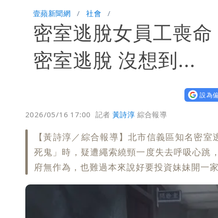
兆基風暴！前董座李建成移送北檢 是
壹蘋新聞網
社會
密室逃脫女員工喪命
慈濟買BNT遭詐10億元 蔡英文：政
抄襲造假當上劍橋大學教授 神鬼級履
密室逃脫 沒想到...
設為偏
2026/05/16 17:00
記者
黃詩淳
綜合報導
【黃詩淳／綜合報導】北市信義區知名密室
死鬼」時，疑遭繩索繞頸一度失去呼吸心跳
府無作為，也難過本來說好要投資妹妹開一家