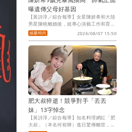
曝遺傳父母好基因
【黃詩淳／綜合報導】女星陳妍希和大陸
男星陳曉離婚後，就專心演藝工作和育
兒，近日她分享和9歲兒子小星星（陳睦
娛樂時尚
2026/08/07 15:50
辰）到泰國旅遊的照片，已長高不少的
他，遺傳父母好基因，讓人驚嘆不已。
肥大叔猝逝！競爭對手「丟丟
妹」13字悼念
【黃詩淳／綜合報導】知名料理網紅「肥
大叔」（本名何裕輝）進日驚傳離世，享
年46歲，曾被視為直播市場競爭對手的丟