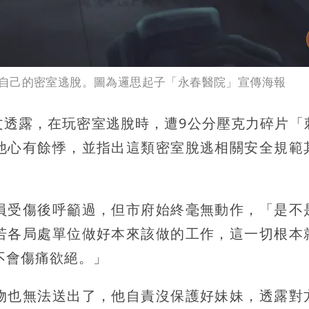
自己的密室逃脫。圖為邏思起子「永春醫院」宣傳海報
文透露，在玩密室逃脫時，遭9公分壓克力碎片「
他心有餘悸，並指出這類密室脫逃相關安全規範
員受傷後呼籲過，但市府始終毫無動作，「是不
若各局處單位做好本來該做的工作，這一切根本
不會傷痛欲絕。」
物也無法送出了，他自責沒保護好妹妹，透露對