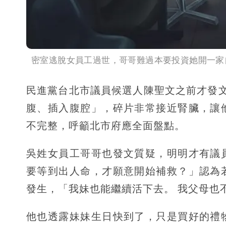
密室逃脫女員工過世，哥哥難過本要投資她開一家
民進黨台北市議員候選人陳聖文之前才發
腹、插入腹腔」，碎片非常接近腎臟，讓
不完整，呼籲北市府應全面盤點。
吳姓女員工哥哥也發文質疑，明明才有議
要等到出人命，才願意開始補救？」認為
發生，「我妹也能繼續活下去。 我父母也
他也透露妹妹生日快到了，只是買好的禮