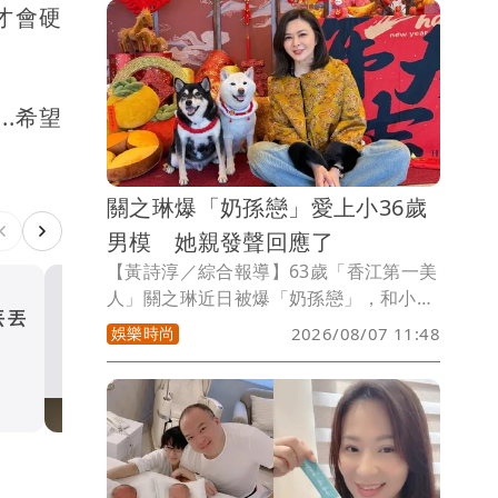
才會硬
平台責任，政府相關單位也必須硬起來。
.希望
關之琳爆「奶孫戀」愛上小36歲
男模 她親發聲回應了
【黃詩淳／綜合報導】63歲「香江第一美
人」關之琳近日被爆「奶孫戀」，和小36
丟丟
中國賣家被踢爆在網購平台
歲男模Johan熱戀中，相關話題還登上微
娛樂時尚
2026/08/07 11:48
人頭」 吳欣岱：完美偽裝
博熱搜，對此，她也親上火線回應了。
企業
生活