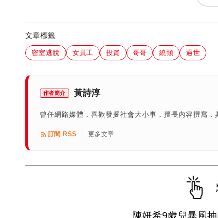
文章標籤
密室逃脫
女員工
投資
哥哥
繞頸
過世
黃詩淳
作者簡介
曾任網路媒體，喜歡發掘社會大小事，擅長內容撰寫，
訂閱 RSS
更多文章
|
陳妍希9歲兒暴風