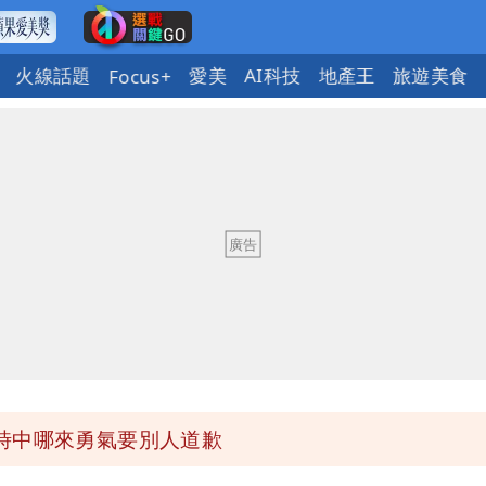
火線話題
愛美
AI科技
地產王
旅遊美食
Focus+
府很多謹慎判斷當時未被理解
歷「攏係假」
市長變猙獰，否則就跟對手一樣
10.6億顧問費決策過程在哪
時中哪來勇氣要別人道歉