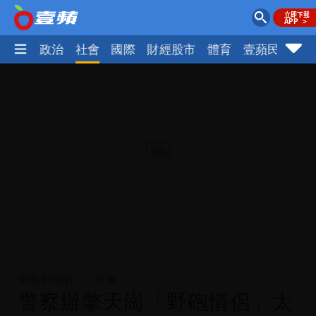
生活
政治
社會
國際
財經股市
體育
壹蘋民調
火
壹蘋新聞網
社會
警察辦擎天崗「野砲情侶」太