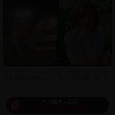
陳沂指出，擎天崗情侶在法律上的越界行為，頂多就
只是在國家公園亂丟垃圾。翻攝陽管處直播、陳沂臉
書（右）