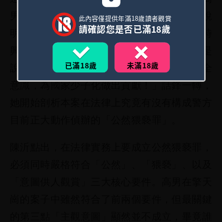
男嚇得緊急向公司請假、狼狽趕往警局配合說
此內容僅提供年滿18歲讀者觀賞
請確認您是否已滿18歲
明，並向警方坦承當時與女性友人只是「一時
興起」。對此，陳沂也忍不住大讚嫌犯：「是
已滿18歲
未滿18歲
說一時興起還記得帶著套套，也是相當有安全
意識，為國家少子化做出貢獻！」話鋒一轉，
她開始剖析本案在法律上究竟有沒有構成警方
目前正大動作偵辦的「公然猥褻罪」。
陳沂點出，在法律實務上要成立公然猥褻罪，
必須同時嚴格符合「公然」、「猥褻」、以及
「意圖供人觀賞」三大核心要件。高男在擎天
崗的案子中雖然符合了前兩個要件，但最關鍵
的第三點「主觀意圖」顯然並不成立，畢竟誰