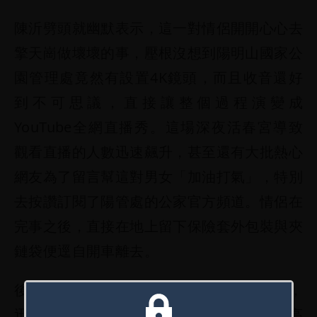
陳沂劈頭就幽默表示，這一對情侶開開心心去
擎天崗做壞壞的事，壓根沒想到陽明山國家公
園管理處竟然有設置4K鏡頭，而且收音還好
到不可思議，直接讓整個過程演變成
YouTube全網直播秀。這場深夜活春宮導致
觀看直播的人數迅速飆升，甚至還有大批熱心
網友為了留言幫這對男女「加油打氣」，特別
去按讚訂閱了陽管處的公家官方頻道。情侶在
完事之後，直接在地上留下保險套外包裝與夾
鏈袋便逕自開車離去。
後續士林分局根據周邊監視器光速掌握車牌，
迅速聯絡到正在上班的23歲高姓男主角。高