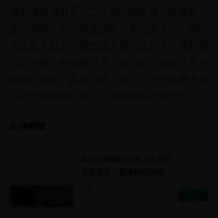
會知道現場有官方二十四小時直播正在偷拍。
陳沂強調，公然猥褻罪並不處罰過失犯，因此
在主觀上根本沒有想給人看的意思下，這對男
女在法律上的越界行為，到頭來頂多就只是在
國家公園內「亂丟垃圾」而已，警方耗費大量
行政資源跨單位抓人，場面顯得有些荒謬。
延伸閱讀
為何她能騙到慈濟？陳昱瑄
背景超硬 當過政府法律顧
問
社會