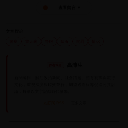
查看留言 ▼
文章標籤
警察
擎天崗
野砲
陳沂
開罰
情侶
高沛生
作者簡介
新聞編輯，關注政治新聞、社會議題、體育賽事與流行
文化，重視深度與時效並行，期望透過報導促進公共討
論，持續以文字記錄時代脈動。
訂閱 RSS
更多文章
|