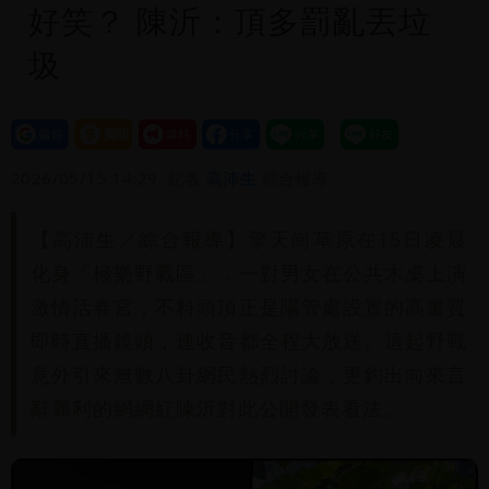
好笑？ 陳沂：頂多罰亂丟垃
圾
設為
贊助
我要
偏好
壹蘋
爆料
2026/05/15 14:29
記者
高沛生
綜合報導
【高沛生／綜合報導】擎天崗草原在15日凌晨
化身「極樂野戰區」，一對男女在公共木桌上演
激情活春宮，不料頭頂正是陽管處設置的高畫質
即時直播鏡頭，連收音都全程大放送。這起野戰
意外引來無數八卦網民熱烈討論，更釣出向來言
辭犀利的網網紅陳沂對此公開發表看法。