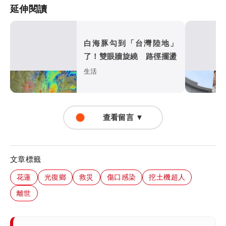
延伸閱讀
白海豚勾到「台灣陸地」
了！雙眼牆旋繞 路徑擺盪
生活
查看留言 ▼
文章標籤
花蓮
光復鄉
救災
傷口感染
挖土機超人
離世