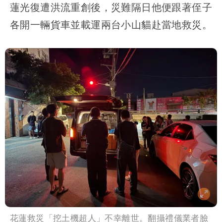
蓮光復遭洪流重創後，災難隔日他便跟著侄子
各開一輛貨車並載運兩台小山貓赴當地救災。
花蓮救災「挖土機超人」不幸離世。翻攝禮儀業者臉