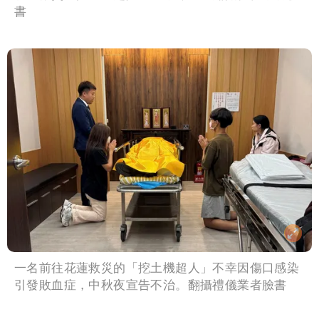
書
一名前往花蓮救災的「挖土機超人」不幸因傷口感染
引發敗血症，中秋夜宣告不治。翻攝禮儀業者臉書