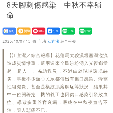
8天腳刺傷感染 中秋不幸殞
命
設為
贊助
我要
偏好
壹蘋
爆料
2025/10/07 15:48
記者
江宜潔
綜合報導
【江宜潔／綜合報導】花蓮馬太鞍溪堰塞湖溢流
造成災情慘重，這兩週來全民紛紛湧入光復鄉當
起「超人」、協助救災，不過由於現場環境惡
劣，事後不少熱心民眾都傳出有傷口感染、蜂窩
性組織炎、甚至是橫紋肌溶解症等狀況，結果其
中一位開著挖土機的義工也因傷口感染引發敗血
症、導致多重器官衰竭，最終在中秋夜宣告不
治，讓人悲痛不已。