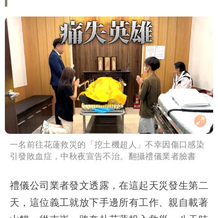
一名前往花蓮救災的「挖土機超人」不幸因傷口感染
引發敗血症，中秋夜宣告不治。翻攝禮儀業者臉書
禮儀公司業者發文透露，在這起天災發生第二
天，這位義工就放下手邊所有工作、親自載著