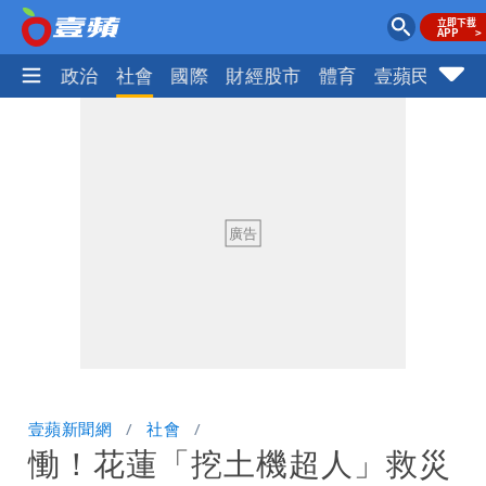
生活
政治
社會
國際
財經股市
體育
壹蘋民調
火
壹蘋新聞網
社會
慟！花蓮「挖土機超人」救災