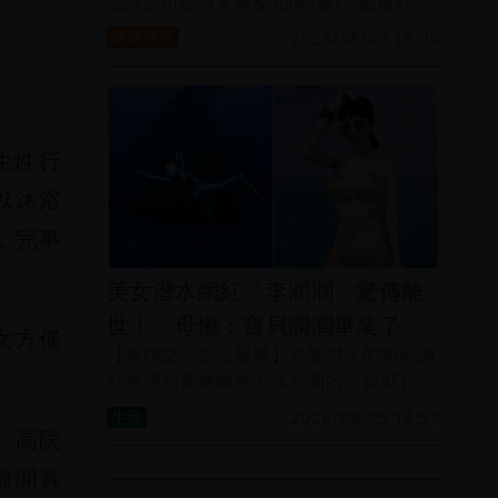
設計公司創辦人蔣友柏(48歲)，總被外界
以為是「含著金湯匙出生」，然而他日前
娛樂時尚
2026/08/05 15:00
接受YouTube頻道《安東尼本尼》專訪，
罕見談到父親蔣孝勇的遺訓，他表示父親
留給他最重要的一句話就是「不要負這個
姓就好」，因此自己始終堅持不利用
生性行
「蔣」這個姓氏獲取任何好處，他也透露
曾祖父蔣中正並未留下如外界想像的龐大
以沐浴
資產。
，完事
美女潛水網紅「李潤潤」驚傳離
世！ 母慟：寶貝潤潤畢業了
女方僅
【陳靜文／綜合報導】熱愛潛水的知名網
紅李潤潤驚傳離世！李潤潤的母親4日透
過她的臉書發文，悲慟表示「寶貝潤潤畢
生活
2026/08/05 14:59
業了」，並已低調完成追思禮拜，李母向
。高院
向遠道來參加追思禮拜的親友們致謝，
離開黃
「我都替她記著，日後有機會，再替她回