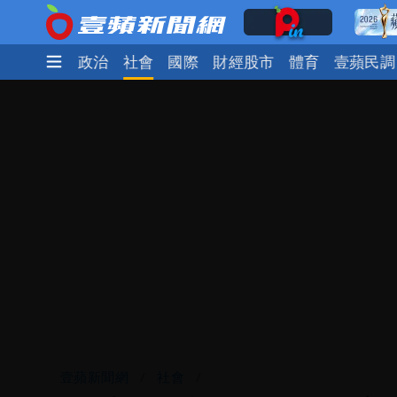
時尚
生活
政治
社會
國際
財經股市
體育
壹蘋民調
壹蘋新聞網
社會