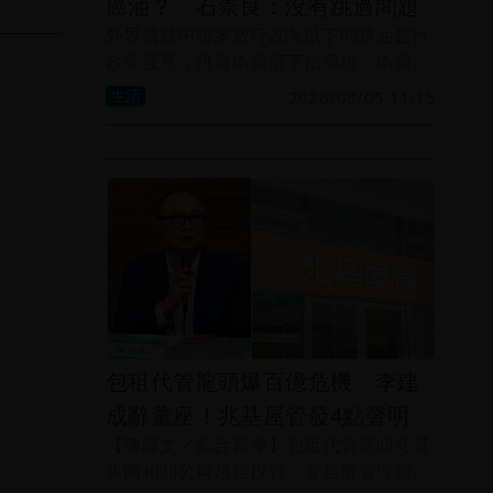
癌油？ 石崇良：沒有跳過問題
外界質疑中聯案放行20%以下問題油是行
政院授意，跳過衛福部下指導棋。衛福部
長石崇良今天說，「這是專家會議討論決
生活
2026/08/05 11:15
議」，另重申台糖採購的半成品脫膠粗
油，不在通報範圍。
包租代管龍頭爆百億危機 李建
成辭董座！兆基屋管發4點聲明
【陳靜文／綜合報導】包租代管龍頭兆基
集團相關公司趙姬投資、寄居蟹管理顧