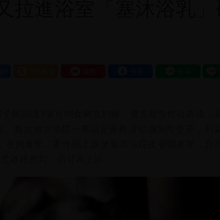
又拉進浴室「塞沐浴乳」
好
贊助壹蘋
我要爆料
男子與認識3個月的女網友約砲，雙方發生性行為後，
方。新北地方法院一審認定黃男涉犯強制性交罪，判
足，改判無罪。案件經上訴至最高法院後發回更審，台
裁定維持原判，仍可再上訴。