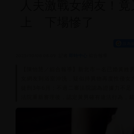
人夫激戰女網友！竟
上 下場慘了
設為偏
2025/10/06 08:09
記者
即時中心
綜合報導
【陳怡慧／綜合報導】新北市一名已婚黃姓
女網友到浴室沖洗，疑似持異物再度性侵女
徒刑3年6月；不過二審法院認為證據力不
法院重新審理後，認定黃男確有違法行為，