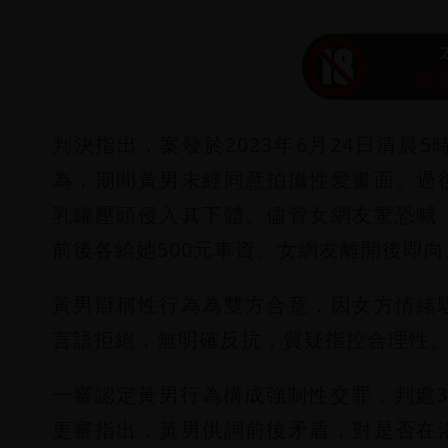
判決指出，案發於2023年6月24日清
為，期間黃男未經同意拍攝性愛畫面。過
乳罐壓頭侵入其下體。儘管女網友驚恐喊
前後各給她500元車資。女網友離開後即
黃男辯稱性行為為雙方合意，因女方情緒
言語拒絕，無明確反抗，質疑指控合理性
一審認定黃男行為構成強制性交罪，判處
更審指出，黃男供詞前後矛盾，對是否在