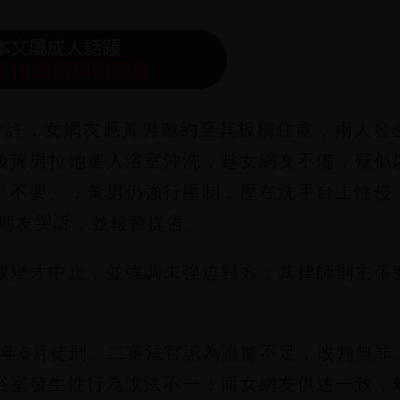
晨5時許，女網友應黃男邀約至其板橋住處，兩人發
後黃男拉她進入浴室沖洗，趁女網友不備，疑似
「不要」，黃男仍強行壓制，壓在洗手台上性侵
向朋友哭訴，並報警提告。
驟變才中止，並強調未強迫對方；其律師則主張
。
3年6月徒刑。二審法官認為證據不足，改判無罪
浴室發生性行為說法不一；而女網友供述一致，