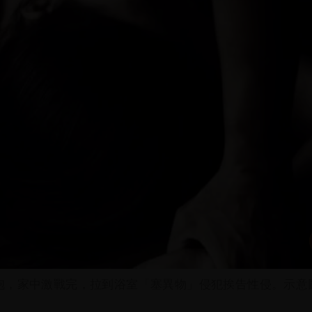
砲，家中激戰完，拉到浴室「塞異物」侵犯挨告性侵。示意