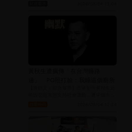
問，驚爆公司債兌付危機，傳出資金缺口
財經股市
2026/08/04 13:04
達百億元，已有200多名投資人組成自救
會。兆基屋管發出聲明強調，原任董事長
李建成已於7月29日辭任公司所有職務，
兆基屋管財務、資金獨立運作，客戶權益
不受影響。
黃秋生遭瘋傳「在台灣睡路
邊」 PO照打臉：我睡這個廁所
【陳靜文／綜合報導】香港影帝黃秋生近
年因公開表態支持社會運動，遭中國市場
封殺，演藝事業受衝擊。他日前曾宣布
娛樂時尚
2026/08/04 12:24
「香港舞台，是時候說再見了」，引發各
界揣測是否正式告別香港演藝圈。未料，
近日黃秋生遭瘋傳來台灣「睡路邊」，讓
他忍不住跳出來回應，他PO出幾張輕奢