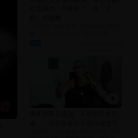
紅直播到一半被殺了 疑「這
點」惹殺機
【張雅婷／綜合報導】墨西哥網紅加斯特
倫（Cesar Gastelum）日前直播時，竟
在鏡頭前遭摩托車騎士近距離槍殺身亡，
國際
2026/08/06 23:20
驚悚一幕被數十萬名粉絲目睹。當局表
示，加斯特倫曾在社群媒體提及犯罪集
團，疑似因此惹上殺機。
蔣友柏曝父遺訓「不靠姓氏拿好
處」 力抗家族活不過50歲魔咒
圖，
【陳靜文／綜合報導】蔣家第四代、橙果