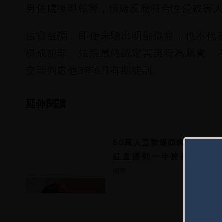
男住處後即報警，情緒反應符合性侵被害
法官強調，即使未驗出明顯傷痕，也不代
構成犯罪。法院最終認定黃男行為屬實，
交罪判處他3年6月有期徒刑。
延伸閱讀
50萬人直擊爆頭瞬間！墨西
紅直播到一半被殺了 疑
點」惹殺機
國際