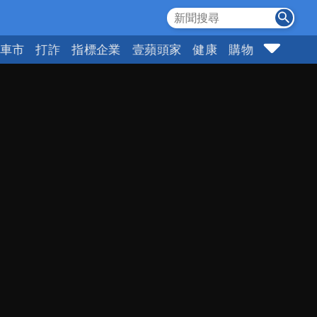
車市
打詐
指標企業
壹蘋頭家
健康
購物
女神
1