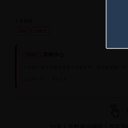
文章標籤
約砲
女網友
即時中心
作者簡介
全時段守候全台與全球重大突發事件，提供讀者第一手
訂閱 RSS
更多文章
|
50萬人直擊爆頭瞬間！墨西