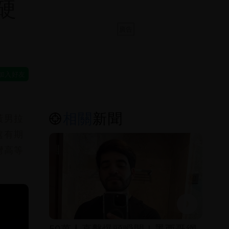
硬
相關
新聞
黃男拉
處有期
灣高等
50萬人直擊爆頭瞬間！墨西哥網