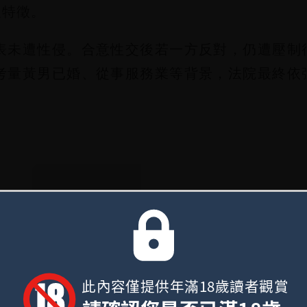
人特徵。
表未遭性侵。合意性交後若一方反對，仍遭壓制
考量黃男已婚、從事服務業等背景，法院最終依
哥網
蔣友柏曝父遺訓「不靠姓氏
「這
處」 力抗家族活不過50歲
娛樂時尚
此內容僅提供年滿18歲讀者觀賞
查看留言 ▼