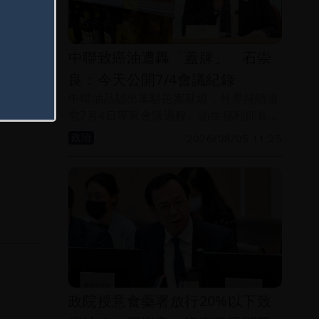
中聯致癌油遭轟「蓋牌」 石崇
良：今天公開7/4會議紀錄
中聯油品驗出苯駢芘案延燒，外界持續追
究7月4日專家會議過程。衛生福利部長石
崇良今天表示，日前已經全部送交檢調機
政治
2026/08/05 11:25
關查明，以正視聽，並允諾今天公開所有
會議紀錄。
政院授意食藥署放行20%以下致