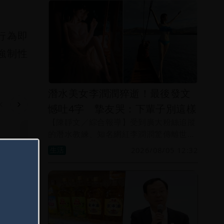
報給你們」，不過並未透露死因。
行為即
強制性
潛水美女李潤潤猝逝！最後發文
憾吐4字 摯友哭：下輩子別這樣
【陳靜文／綜合報導】受到廣大粉絲追蹤
的潛水教練、知名網紅李潤潤驚傳離世，
拿好
美女潛水網紅「李潤潤」驚
家屬並未透露死因，李潤潤臉書13天前分
生活
2026/08/05 12:32
魔咒
享一則10年前貼文，似乎略顯感傷寫下
世！ 母慟：寶貝潤潤畢業了
「年輕真好」4個字，除此之外，再無隻
生活
字片語。由於離世消息太突然，許多朋
友、粉絲紛紛悲傷表示難以置信。