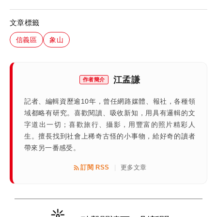
文章標籤
信義區
象山
江孟謙
作者簡介
記者、編輯資歷逾10年，曾任網路媒體、報社，各種領
域都略有研究。喜歡閱讀、吸收新知，用具有邏輯的文
字道出一切；喜歡旅行、攝影，用豐富的照片精彩人
生。擅長找到社會上稀奇古怪的小事物，給好奇的讀者
帶來另一番感受。
訂閱 RSS
更多文章
|