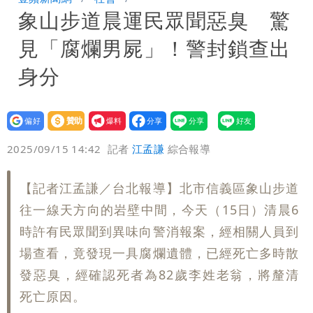
象山步道晨運民眾聞惡臭 驚
因
展場上演持槍押人！模特經紀人＋員工遭
見「腐爛男屍」！警封鎖查出
起訴
身分
設為
贊助
我要
偏好
壹蘋
爆料
2025/09/15 14:42
記者
江孟謙
綜合報導
【記者江孟謙／台北報導】北市信義區象山步道
往一線天方向的岩壁中間，今天（15日）清晨6
時許有民眾聞到異味向警消報案，經相關人員到
場查看，竟發現一具腐爛遺體，已經死亡多時散
發惡臭，經確認死者為82歲李姓老翁，將釐清
死亡原因。