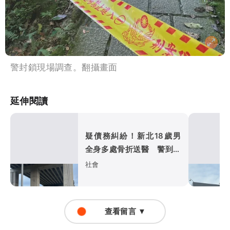
警封鎖現場調查。翻攝畫面
延伸閱讀
疑債務糾紛！新北18歲男
全身多處骨折送醫 警到現
場只剩百萬本票
社會
查看留言 ▼