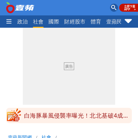
生活
政治
社會
國際
財經股市
體育
壹蘋民調
火
「台股今年不只5萬點！」財經網美曝原
因
展場上演持槍押人！模特經紀人＋員工遭
起訴
白海豚進逼！航港局啟動淨空 部分航班
全取消
白海豚龜速擦邊？專家：暴風圈可能掃到
北部
白海豚暴風侵襲率曝光！北北基破4成
馬祖60％最高
「台股今年不只5萬點！」財經網美曝原
壹蘋新聞網
社會