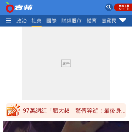
生活
政治
社會
國際
財經股市
體育
壹蘋民調
火
白海豚最快下午海警！大雨襲7縣市 明
恐發陸警
蔣萬安民調只贏5％「現任優勢去哪？」
媒體人嘆：真的該緊張了
昔嗆「相信慈濟還民進黨？」她點名：蔣
萬安、柯文哲都該道歉
白海豚游進溫暖海域 對流一夕復活！鄭
明典曝後續變化
97萬網紅「肥大叔」驚傳猝逝！最後身
影曝 網驚覺不對
違約交割拉警報！金管會擬改制 違約1