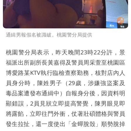
通緝男報假名被識破。桃園警分局提供
桃園警分局表示，昨天晚間23時22分許，景
福派出所副所長黃嘉得及警員周采萱至桃園區
博愛路某KTV執行臨檢查察勤務，核對店內人
員身分時，陳姓男子（29歲，涉嫌強盜案及
毒品案遭發布通緝中）自報身分後，因資料明
顯錯誤，2員見狀立即提高警覺，陳男眼見即
將露餡，立即往門外衝，仗著壯碩體格與警員
發生拉扯，還一度使出「金蟬脫殼」順勢脫掉