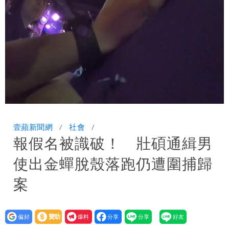
次恐圈存
慈濟遭詐10億！律師看聲明揪「3點
怪」：不像被害人
藍昔狂譙擋疫苗 慈濟真變「世紀大騙
局」！網朝聖翻車文笑了
川普出重手！禁中國機器人、逆變器進
口 防北京滲透供應鏈
慈濟被騙10億！陳時中一語成讖 王必
Loaded
:
Unmute
83.42%
勝：時間久看出睿智
白海豚路徑「搖擺」 暴風圈估擦沿岸！
壹蘋新聞網
社會
報假名被識破！ 壯碩通緝男
可能籠罩4縣市
白海豚4個關鍵時間點！專家：明晚起風
使出金蟬脫殼落跑仍遭圍捕歸
雨最大
老公外遇修復內幕！欣西亞曬牽手照「2
案
人身體卻僵硬」
白海豚最快下午海警！大雨襲7縣市 明
設為
贊助
我要
恐發陸警
蔣萬安民調只贏5％「現任優勢去哪？」