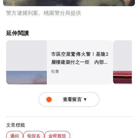
警方逮捕到案。桃園警分局提供
延伸閱讀
市區空屋驚傳火警！基隆2
層樓建築付之一炬 內部慘
況曝光
社會
查看留言 ▼
文章標籤
通緝
報假名
金蟬脫殼