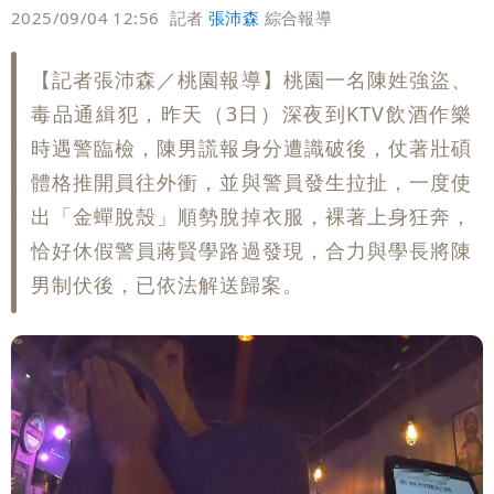
偏好
壹蘋
爆料
2025/09/04 12:56
記者
張沛森
綜合報導
媒體人嘆：真的該緊張了
【記者張沛森／桃園報導】桃園一名陳姓強盜、
毒品通緝犯，昨天（3日）深夜到KTV飲酒作樂
時遇警臨檢，陳男謊報身分遭識破後，仗著壯碩
體格推開員往外衝，並與警員發生拉扯，一度使
出「金蟬脫殼」順勢脫掉衣服，裸著上身狂奔，
恰好休假警員蔣賢學路過發現，合力與學長將陳
男制伏後，已依法解送歸案。