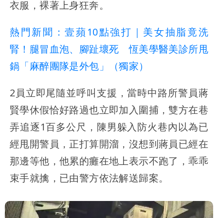
衣服，裸著上身狂奔。
熱門新聞：壹蘋10點強打｜美女抽脂竟洗
腎！腿冒血泡、腳趾壞死 恆美學醫美診所甩
鍋「麻醉團隊是外包」（獨家）
2員立即尾隨並呼叫支援，當時中路所警員蔣
賢學休假恰好路過也立即加入圍捕，雙方在巷
弄追逐1百多公尺，陳男躲入防火巷內以為已
經甩開警員，正打算開溜，沒想到蔣員已經在
那邊等他，他累的癱在地上表示不跑了，乖乖
束手就擒，已由警方依法解送歸案。