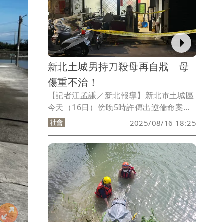
碎後再裝袋運送，違反《廢棄物清理法》
將再開罰。
新北土城男持刀殺母再自戕 母
傷重不治！
【記者江孟謙／新北報導】新北市土城區
今天（16日）傍晚5時許傳出逆倫命案，1
名男子疑似與母親發生爭吵，一怒之下竟
社會
2025/08/16 18:25
拿超砍殺老母親，警消獲報到場時，老婦
人已經無生命跡象，而行兇的兒子犯案後
拿刀自殘，目前2人都已送醫急救，老婦
人經過搶救後仍傷重不治，詳細情況仍待
釐清。