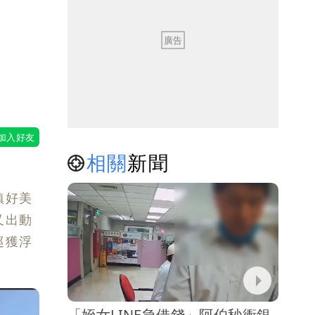
！
相關
新聞
鎮好美
又出動
巡獲浮
「姪女LINE急借錢」阿伯秒衝銀