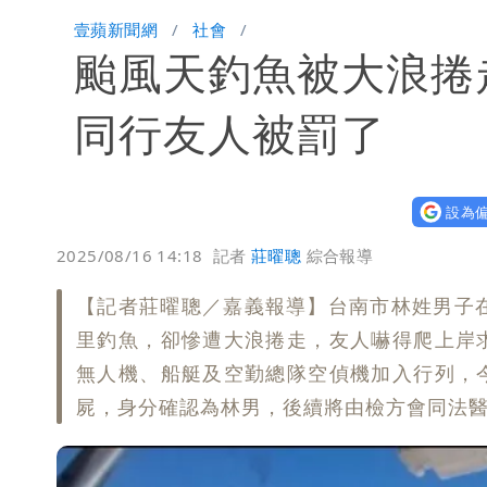
白海豚颱風逼近！鄭明典示警「恐遇黑
壹蘋新聞網
社會
颱風天釣魚被大浪捲
同行友人被罰了
設為偏
2025/08/16 14:18
記者
莊曜聰
綜合報導
【記者莊曜聰／嘉義報導】台南市林姓男子
里釣魚，卻慘遭大浪捲走，友人嚇得爬上岸
無人機、船艇及空勤總隊空偵機加入行列，
屍，身分確認為林男，後續將由檢方會同法