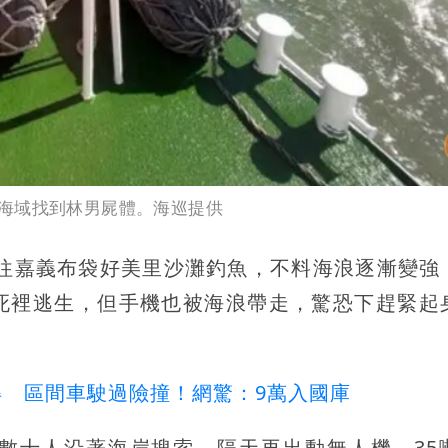
海域找到林男屍體。海巡提供
前往嘉義布袋好美里沙灘釣魚，不料海浪逐漸變強
死裡逃生，但手機也被海浪帶走，驚恐下趕緊起
 區間車駛過險撞！網驚：9萬入國庫
數十人沿著海岸搜索，隔天再出動無人機、35