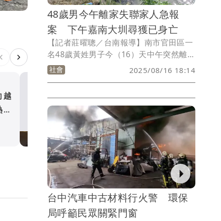
48歲男今午離家失聯家人急報
案 下午嘉南大圳尋獲已身亡
【記者莊曜聰／台南報導】南市官田區一
名48歲黃姓男子今（16）天中午突然離
家，家人遍尋不著，趕緊通報警消求援，
社會
2025/08/16 18:14
轄區警方先在嘉南大圳找到黃男騎乘的微
型電動車，懷疑他調落水圳，消防人員出
向越
內湖男持刀闖全聯引恐慌 
動無人機、船艇及人車搜尋，下午3時許
熱血
場勸阻雙手遭刺傷送醫
在大圳官田中脇段尋獲，已經明顯死亡，
家屬確認後警方將報請檢察官相驗釐清確
社會
切死因。
台中汽車中古材料行火警 環保
局呼籲民眾關緊門窗