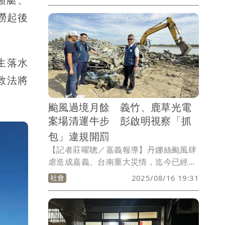
送醫，所幸無生命危險，而這名男子隨後
撈起後
也被壓制一併送醫，詳細原因仍待警方調
查。
生落水
救法將
颱風過境月餘 義竹、鹿草光電
案場清運牛步 彭啟明視察「抓
包」違規開罰
【記者莊曜聰／嘉義報導】丹娜絲颱風肆
虐造成嘉義、台南重大災情，迄今已經1
月有餘，重建工作正陸續進行中，環境部
社會
2025/08/16 19:31
在嘉義縣環保局設立災後復原南部辦公
室，今（16）天舉行揭牌儀式，部長彭啓
明前往義竹、鹿草滯洪池視察光電案場清
運狀況，當場撞見業者在現場將光電板破