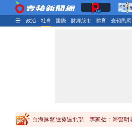
時尚
生活
政治
社會
國際
財經股市
體育
壹蘋民調
「楊承勳」名字終於公開！被害人父淚喊
白海豚颱風逼近！鄭明典示警「恐遇黑
高希均辭世享耆壽90歲 畢生推動閱讀
內馬爾開到「寶可夢神包」後徹底入坑
白海豚驚險掠過北部 專家估：海警明
「楊承勳」名字終於公開！被害人父淚喊