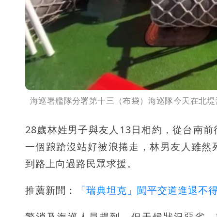
海巡署艦隊分署第十三（布袋）海巡隊今天在北堤
28歲林姓男子與友人13日相約，從台南
一個踉蹌沒站好被浪捲走，林男友人雖然
到路上向過路民眾求援。
推薦新聞：
「瑞典坦克」闖平交道進退不得
警消及海巡人員趕到，但天候狀況惡劣，