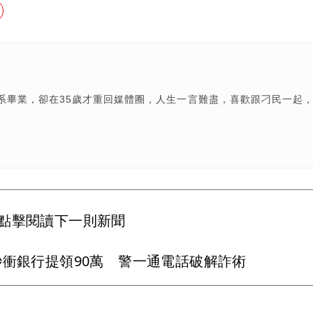
系畢業，卻在35歲才重回媒體圈，人生一言難盡，喜歡跟刁民一起
點擊閱讀下一則新聞
秒衝銀行提領90萬 警一通電話破解詐術