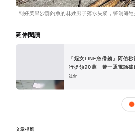
到好美里沙灘釣魚的林姓男子落水失蹤，警消海巡
延伸閱讀
「姪女LINE急借錢」阿伯秒
行提領90萬 警一通電話破
術
社會
文章標籤