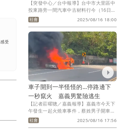
【突發中心／台中報導】台中市大里區中
投東路旁一間汽車中古材料行今（16日）
中午發生火警，熊熊火焰、大量濃煙瞬間
社會
2025/08/16 18:00
瀰漫周遭，火勢迅速控制，環保局也發出
火警空污快訊，籲請民中關緊門窗。
，感受
車子開到一半怪怪的...停路邊下
一秒竄火 嘉義男驚險逃生
【記者莊曜聰／嘉義報導】嘉義市今天下
午發生一起火燒車事件，蔡姓男子開車從
竹崎鄉到嘉義市市區，行經林森東路靠近
社會
2025/08/16 17:56
阿里山小火車鐵道路段時，他感覺車況有