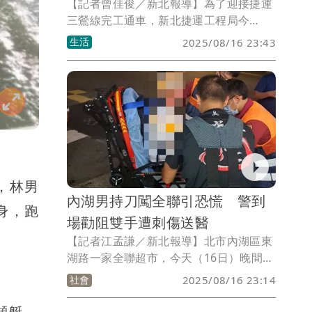
【記者曾佳俊／新北報導】為了迎接捷運
三鶯線完工通車，新北捷運工程局今
（16）日在三鶯線轉乘站LB01頂埔站周
生活
2025/08/16 23:43
邊，舉辦「登入三鶯！城市探險隊」定向
越野挑戰賽，以運動結合闖關的活動形
式，帶領大小朋友了解三鶯線特色、規劃
始末及工程小知識，並讓民眾探索城市角
落，活動吸引300人熱情參與，大批跑者
不畏艱辛、挑戰自我，就像三鶯線背後默
默付出的團隊一樣。
，林男
內湖男持刀闖全聯引恐慌 警到
身，跑
場勸阻雙手遭刺傷送醫
【記者江孟謙／新北報導】北市內湖區東
湖路一家全聯超市，今天（16日）晚間9
時許傳出傷害案件，1名男子持水果刀闖
社會
2025/08/16 23:14
入全聯，引起民眾恐慌，警方獲報到場，
勸阻男子時突然遭到攻擊，導致雙手受傷
噸艇、