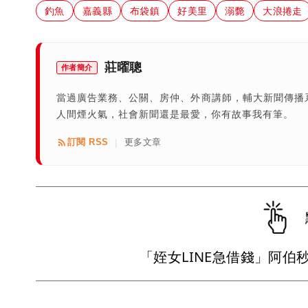
釣魚
嘉義縣
布袋鎮
好美里
溺斃
大浪捲走
莊曜聰
作者簡介
當過廣告業務、公關、房仲、外商講師，輔大新聞傳播
人間煙火氣，社會新聞還是最愛，你有故事我有筆。
訂閱 RSS
更多文章
|
「姪女LINE急借錢」阿伯