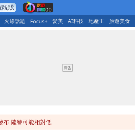
火線話題
愛美
AI科技
地產王
旅遊美食
Focus+
「終於能交代」 捐500萬獎學金延續愛
潮變強」 路徑分歧藏警訊：不利強度維持
與進步觀念
 砸重金再買一整桌卡盒
發布 陸警可能相對低
「終於能交代」 捐500萬獎學金延續愛