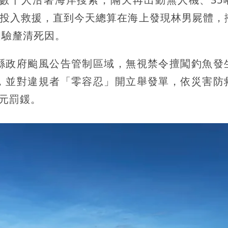
也投入救援，直到今天總算在海上發現林男屍體，
相驗釐清死因。
縣政府颱風公告管制區域，無視禁令擅闖釣魚發
，並對違規者「零容忍」開立舉發單，依災害防
萬元罰鍰。