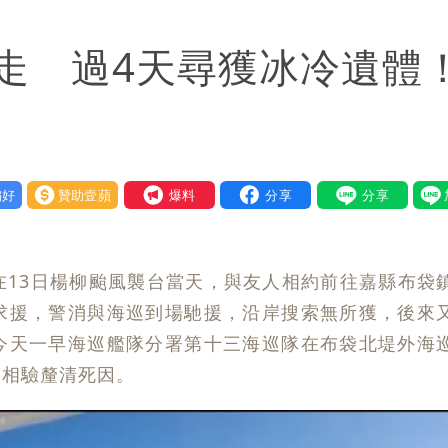
潮變強」 路徑分歧藏警訊：不利強度維持
走 過4天尋獲冰冷遺體
好
贊助壹蘋
我要爆料
在13日楊柳颱風襲台當天，與友人相約前往嘉縣布袋
求援，警消與海巡到場馳援，沿岸搜索無所獲，後來
今天一早海巡艦隊分署第十三海巡隊在布袋北堤外海
醫相驗釐清死因。