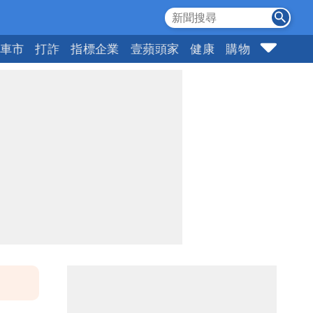
車市
打詐
指標企業
壹蘋頭家
健康
購物
女神
1