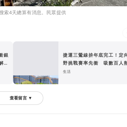
搜索4天總算有消息。民眾提供
衝銀
捷運三鶯線拚年底完工！定
解詐
野挑戰賽率先衝 吸數百人
開跑
生活
查看留言 ▼