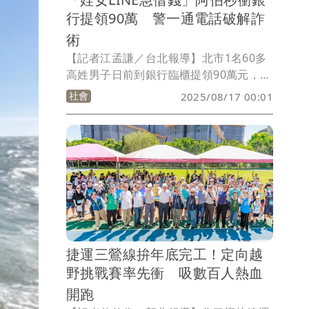
行提領90萬 警一通電話破解詐
術
【記者江孟謙／台北報導】北市1名60多
高姓男子日前到銀行臨櫃提領90萬元，但
行員發覺有異，通報警方到場得知應是受
社會
2025/08/17 00:01
到詐騙，男子並表示為姪女要借錢，經警
方分析詐騙手法，還找到真正的姪女通話
求證，男子才得知受騙，打消提領念頭。
捷運三鶯線拚年底完工！定向越
野挑戰賽率先衝 吸數百人熱血
開跑