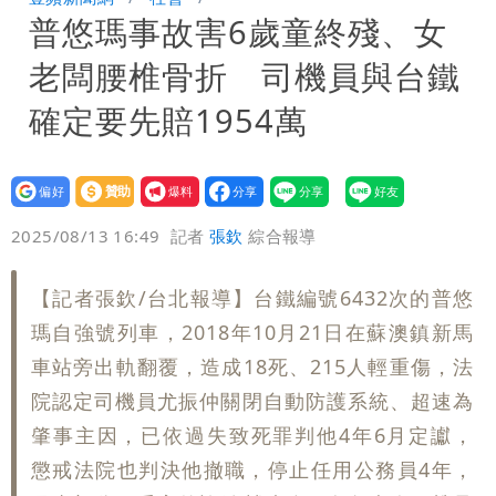
普悠瑪事故害6歲童終殘、女
家-1」 9歲兒捲入海裡消失了
買BNT遭詐10億元 王尚智疑「慈濟決
老闆腰椎骨折 司機員與台鐵
策高層牽涉其中」才不提告
「我是台灣人」胸章竟是中國製
確定要先賠1954萬
Cheap：愛台灣只是發財的口號
設為
贊助
我要
偏好
壹蘋
爆料
2025/08/13 16:49
記者
張欽
綜合報導
【記者張欽/台北報導】台鐵編號6432次的普悠
瑪自強號列車，2018年10月21日在蘇澳鎮新馬
車站旁出軌翻覆，造成18死、215人輕重傷，法
院認定司機員尤振仲關閉自動防護系統、超速為
肇事主因，已依過失致死罪判他4年6月定讞，
懲戒法院也判決他撤職，停止任用公務員4年，