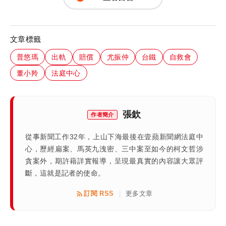
文章標籤
普悠瑪
出軌
賠償
尤振仲
台鐵
自救會
董小羚
法庭中心
張欽
作者簡介
從事新聞工作32年，上山下海最後在壹蘋新聞網法庭中
心，歷經扁案、馬英九洩密、三中案至如今的柯文哲涉
貪案外，期許藉詳實報導，呈現最真實的內容讓大眾評
斷，這就是記者的使命。
訂閱 RSS
更多文章
|