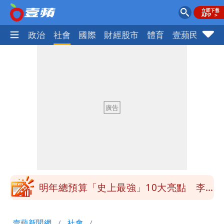
生活
政治
社會
國際
財經股市
體育
壹蘋民調
火
買BNT遭詐10億元 王尚智疑「慈濟決
策高層牽涉其中」才不提告
「我是台灣人」胸章竟是中國製
Cheap：愛台灣只是發財的口號
白海豚降雨注意！10縣市豪雨特報 今
晚至明下午受影響
白海豚逼近！淡江大橋21時封閉機車道
明年總預算「史上最強」10大亮點 李
慧芝：今年的送立院345天還在審
影片｜颱風接近硬闖海邊觀浪「4口
壹蘋新聞網
社會