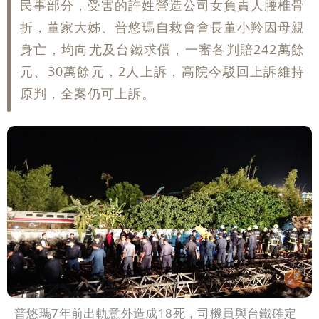
民事部分，受害的許姓營造公司女負責人腰椎骨
折，董家大姊、普悠瑪自救會會長董小羚因母親
身亡，均向尤及台鐵求償，一審各判賠242萬餘
元、30萬餘元，2人上訴，高院今駁回上訴維持
原判，全案仍可上訴。
普悠瑪7年前出軌意外造成18死，司機員與台鐵確定