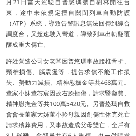
月21日當天駕駛自普悠瑪號自樹林開往台
東，途中未依規定擅自關閉列車自動防護
（ATP）系統，導致告警訊息無法回傳到綜合
調度台，又超速駛入彎道，導致列車出軌翻覆
釀成重大傷亡。
許姓營造公司女老闆因普悠瑪事故腰椎骨折、
頸椎損傷、腦震盪等，提告求償不能工作損
失、勞動力減損、精神慰撫金等共468萬元。
董家小妹董芯宸因故右膝挫傷，請求醫藥費、
精神慰撫金等共100萬5420元。另普悠瑪自救
會會長董家大姊董小羚母親因創傷性休克死亡
請求殯葬費用，又事故造成父母雙亡，全戶有
8人罹難，含鄰居共有6人重傷，也一併請求