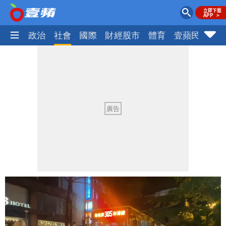
生活
政治
社會
國際
財經股市
體育
壹蘋民調
火