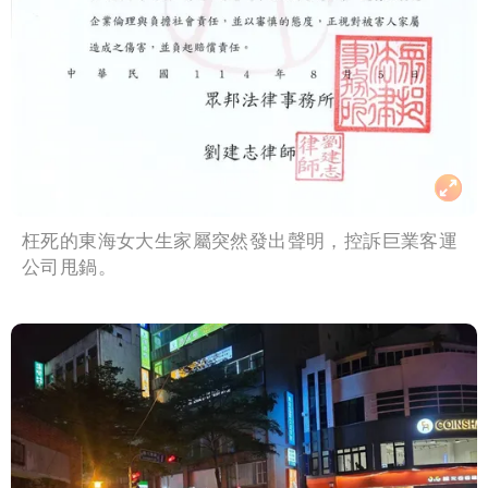
枉死的東海女大生家屬突然發出聲明，控訴巨業客運
公司甩鍋。