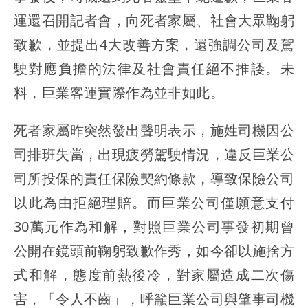
運還召開記者會，向死者家屬、社會大眾鞠躬
致歉，並提出4大改善方案，還強調公司及駕
駛對應負擔的法律及社會責任絕不推諉。未
料，巨業客運實際作為並非如此。
死者家屬昨突然發出聲明表示，施姓司機因公
司排班失當，出現疲勞駕駛情況，違反巨業公
司所投保的責任保險契約條款，導致保險公司
以此為由拒絕理賠。而巨業公司僅願意支付
30萬元作為和解，對照巨業公司事發初期曾
公開在鏡頭前鞠躬致歉作秀，如今卻以施捨方
式和解，態度前熱後冷，對家屬造成二次傷
害，「令人不齒」，呼籲巨業公司與肇事司機