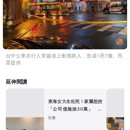
台中公車在行人穿越道上衝撞路人，造成1死1傷。民
眾提供
延伸閱讀
東海女大生枉死！家屬怒控
「公司僅施捨30萬」 巨
業客運回應了
社會