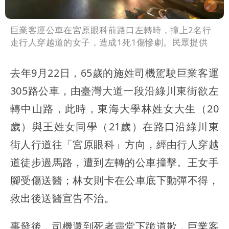
巨業客運公車在宮原眼科前路口左轉時，撞上2名行
走行人穿越道的女子，造成1死1傷慘劇。民眾提供
去年9月22日，65歲的施姓司機駕駛巨業客運
305路公車，由臺灣大道一段沿綠川東街欲左
轉中山路，此時，東海大學林姓女大生（20
歲）與王姓女同學（21歲）在路口沿綠川東
街人行道往「宮原眼科」方向，經由行人穿越
道徒步過馬路，遭到左轉的公車撞擊。王女手
腳受傷送醫；林女則卡在公車底下動彈不得，
救出後送醫宣告不治。
事發後，司機還到死者靈堂下跪道歉，巨業客