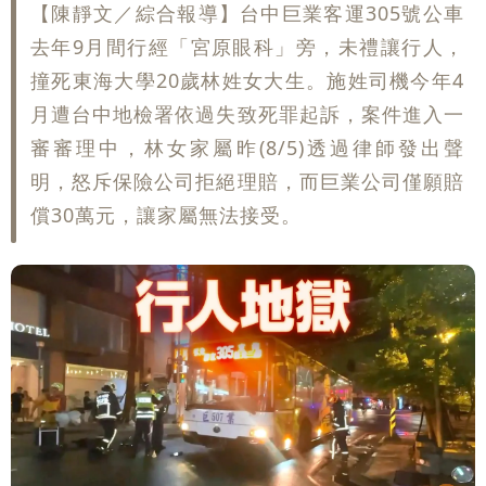
【陳靜文／綜合報導】台中巨業客運305號公車
去年9月間行經「宮原眼科」旁，未禮讓行人，
撞死東海大學20歲林姓女大生。施姓司機今年4
月遭台中地檢署依過失致死罪起訴，案件進入一
審審理中，林女家屬昨(8/5)透過律師發出聲
明，怒斥保險公司拒絕理賠，而巨業公司僅願賠
償30萬元，讓家屬無法接受。