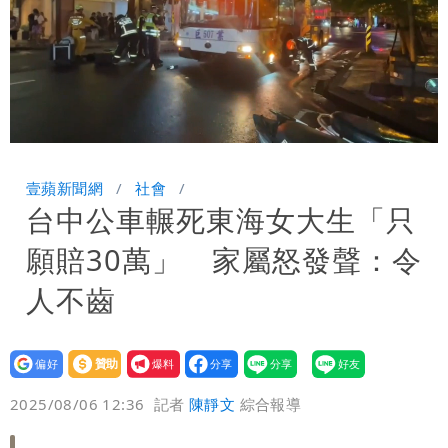
Loaded
:
Unmute
63.27%
壹蘋新聞網
社會
台中公車輾死東海女大生「只
願賠30萬」 家屬怒發聲：令
人不齒
設為
贊助
我要
偏好
壹蘋
爆料
2025/08/06 12:36
記者
陳靜文
綜合報導