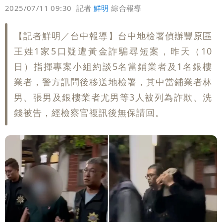
偏好
壹蘋
爆料
2025/07/11 09:30
記者
鮮明
綜合報導
【記者鮮明／台中報導】台中地檢署偵辦豐原區
王姓1家5口疑遭黃金詐騙尋短案，昨天（10
日）指揮專案小組約談5名當鋪業者及1名銀樓
業者，警方訊問後移送地檢署，其中當鋪業者林
男、張男及銀樓業者尤男等3人被列為詐欺、洗
錢被告，經檢察官複訊後無保請回。