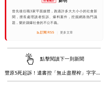
鮮明
作者簡介
曾先後任職3家平面媒體，跑過許多大大小小的社會新
聞，擅長處理讀者投訴、爆料案件，挖掘網路熱門議
題，樂於踢爆社會的不公不義。
訂閱 RSS
更多文章
|
點擊閱讀下一則新聞
豐原5死起訴！遺書控「無止盡壓榨」字字血淚 這照片成最後稻草