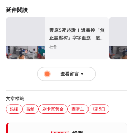
延伸閱讀
豐原5死起訴！遺書控「無
止盡壓榨」字字血淚 這照
片成最後稻草
社會
查看留言 ▼
文章標籤
銀樓
當鋪
刷卡買黃金
團購主
1家5口