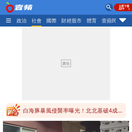
生活
政治
社會
國際
財經股市
體育
壹蘋民調
火
「台股今年不只5萬點！」財經網美曝原
因
展場上演持槍押人！模特經紀人＋員工遭
起訴
白海豚進逼！航港局啟動淨空 部分航班
全取消
白海豚龜速擦邊？專家：暴風圈可能掃到
北部
白海豚暴風侵襲率曝光！北北基破4成
馬祖60％最高
「台股今年不只5萬點！」財經網美曝原
因
展場上演持槍押人！模特經紀人＋員工遭