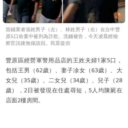
當鋪業者張姓男子（左）、林姓男子（右）在台中豐
原5口命案中被列為詐欺、洗錢被告，今天凌晨經檢
察官訊後無保請回。民眾提供
豐原區經營軍警用品店的王姓夫婦1家5口，
包括王男（62歲）、妻子凃女（63歲）、大
女兒（35歲）、二女兒（34歲）、兒子（28
歲），2日被發現在住處尋短，5人均陳屍在
店面2樓房間。