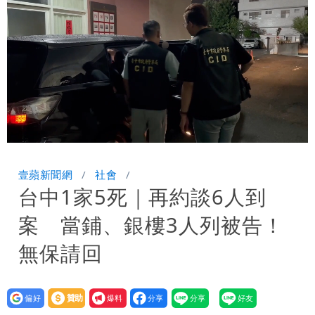
起訴
Loaded
:
Unmute
76.26%
壹蘋新聞網
社會
台中1家5死｜再約談6人到
案 當鋪、銀樓3人列被告！
無保請回
設為
贊助
我要