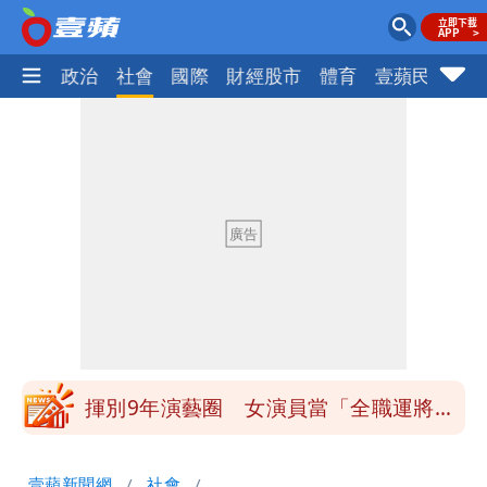
生活
政治
社會
國際
財經股市
體育
壹蘋民調
火
白海豚發威！內褲掛陽台被吹走 議員神
回1句笑翻10萬人
白海豚不放假「跟巴威差別在這裡」 蔣
萬安：這很清楚標準一致
館長打3劑高端疫苗諷刺「生理食鹽
水」 王浩宇揚言告發
「琵鷺」颱風生成！三颱共舞路徑曝光
揮別9年演藝圈 女演員當「全職運將」
公布收入比拍戲賺更多
他二刷《蜘蛛人》一路劇透 周圍觀眾氣
壹蘋新聞網
社會