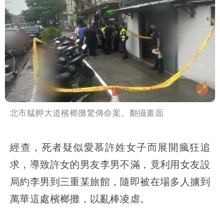
北市艋舺大道檳榔攤驚傳命案。翻攝畫面
經查，死者疑似愛慕許姓女子而展開瘋狂追
求，導致許女的男友李男不滿，竟利用女友設
局約李男到三重某旅館，隨即被在場多人擄到
萬華這處檳榔攤，以亂棒凌虐。