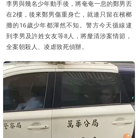
李男與幾名少年動手後，將奄奄一息的鄭男丟
在2樓，後來鄭男傷重身亡，就連只留在檳榔
攤的16歲少年都渾然不知。警方今天循線逮
到李男及許姓女友等8人，將釐清涉案情節，
全案朝殺人、凌虐致死偵辦。