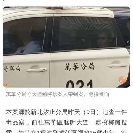
萬華分局今天陸續將涉案人帶到案。翻攝畫面
本案源於新北汐止分局昨天（9日）追查一件
毒品案，前往萬華區艋舺大道一處檳榔攤搜
索，先是在1樓逮到擔任藥腳的16歲少年，沒