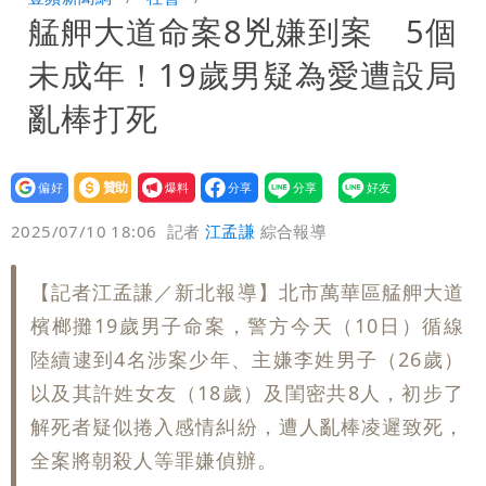
艋舺大道命案8兇嫌到案 5個
炸開扁
白海豚發威！內褲掛陽台被吹走 議員神
未成年！19歲男疑為愛遭設局
回1句笑翻10萬人
白海豚不放假「跟巴威差別在這裡」 蔣
亂棒打死
萬安：這很清楚標準一致
設為
贊助
我要
偏好
壹蘋
爆料
2025/07/10 18:06
記者
江孟謙
綜合報導
【記者江孟謙／新北報導】北市萬華區艋舺大道
檳榔攤19歲男子命案，警方今天（10日）循線
陸續逮到4名涉案少年、主嫌李姓男子（26歲）
以及其許姓女友（18歲）及閨密共8人，初步了
解死者疑似捲入感情糾紛，遭人亂棒凌遲致死，
全案將朝殺人等罪嫌偵辦。