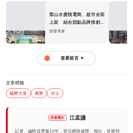
梨山水蜜桃電商、超市全面
上架 結合甜點品牌推創意
美食
旅遊美食
查看留言 ▼
文章標籤
艋舺大道
萬華
汐止
江孟謙
作者簡介
記者、編輯資歷逾10年，曾任網路媒體、報社，各種領