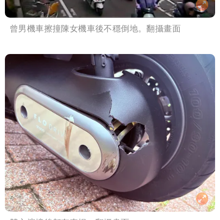
曾男機車擦撞陳女機車後不穩倒地。翻攝畫面