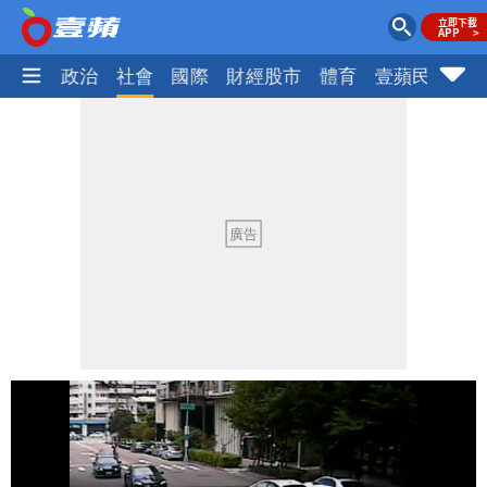
生活
政治
社會
國際
財經股市
體育
壹蘋民調
火