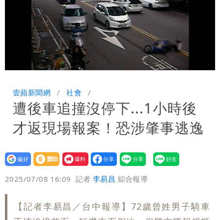
Loaded
:
Unmute
100.00%
壹蘋新聞網
社會
遭後車追撞沒停下...1小時後
才返現場報案！恐涉肇事逃逸
設為
贊助
我要
偏好
壹蘋
爆料
2025/07/08 16:09
記者
李易昌
綜合報導
【記者李易昌／台中報導】72歲曾姓男子騎車