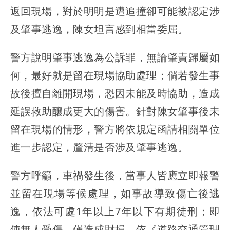
返回現場，對於明明是遭追撞卻可能被認定涉
及肇事逃逸，陳女坦言感到相當委屈。
警方說明肇事逃逸為公訴罪，無論肇責歸屬如
何，最好就是留在現場協助處理；倘若發生事
故後擅自離開現場，恐因未能及時協助，造成
延誤救助釀成更大的傷害。針對陳女肇事後未
留在現場的情形，警方將依規定函請相關單位
進一步認定，釐清是否涉及肇事逃逸。
警方呼籲，車禍發生後，當事人皆應立即報警
並留在現場等候處理，如事故導致傷亡後逃
逸，依法可處1年以上7年以下有期徒刑；即
使無人受傷，僅造成財損，依《道路交通管理