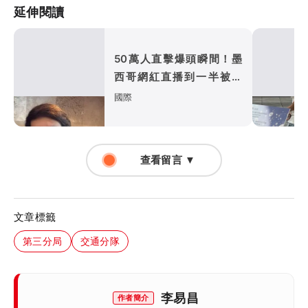
延伸閱讀
50萬人直擊爆頭瞬間！墨
西哥網紅直播到一半被殺
了 疑「這點」惹殺機
國際
查看留言 ▼
文章標籤
第三分局
交通分隊
李易昌
作者簡介