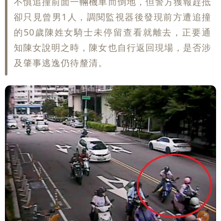
不慎追撞前面一輛機車而倒地，但警方獲報趕抵
卻只見曾男1人，調閱監視器後發現前方遭追撞
的50歲陳姓女騎士未停留查看就離去，正要通
知陳女說明之時，陳女也自行返回現場，是否涉
及肇事逃逸仍待釐清。