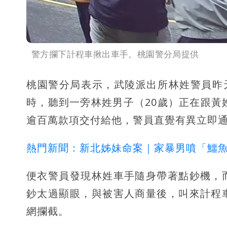
警方攔下計程車揪出車手。桃園警分局提供
桃園警分局表示，武陵派出所林姓警員昨
時，聽到一旁林姓男子（20歲）正在跟黃
逾百萬款項交付給他，警員直覺有異立即
熱門新聞：新北姊妹命案｜家暴男噴「鱷魚
便衣警員發現林姓車手隨身帶著點鈔機，
鈔太過顯眼，與被害人商量後，叫來計程
網攔截。