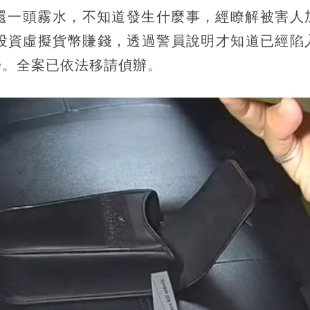
還一頭霧水，不知道發生什麼事，經瞭解被害人
金投資虛擬貨幣賺錢，透過警員說明才知道已經陷
歸。全案已依法移請偵辦。