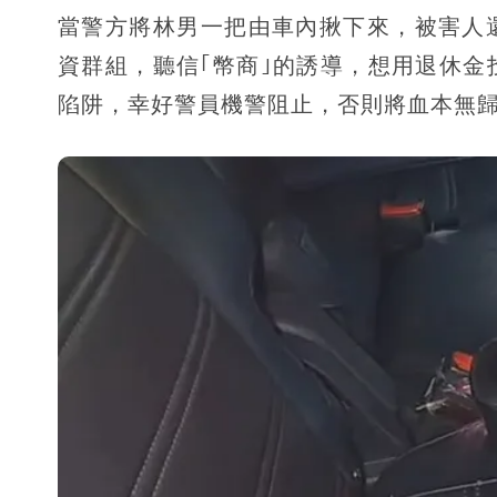
當警方將林男一把由車內揪下來，被害人
資群組，聽信｢幣商｣的誘導，想用退休
陷阱，幸好警員機警阻止，否則將血本無