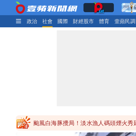
時尚
生活
政治
社會
國際
財經股市
體育
壹蘋民調
純棉衣物吸汗「臭到想丟」 內行曝原
白海豚颱風影響！北捷活動延期一週 
苦苓拋震撼中國歷史言論！指唐朝根本
白海豚颱風應變！超市、量販防颱備貨1
颱風白海豚攪局！淡水漁人碼頭煙火秀延