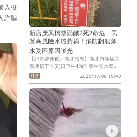
到時也無生命跡象，送往萬芳醫院急救仍
加入投
宣告不治。新北市長侯友宜第一時間獲
入詐騙
報，也立即趕至醫院關心，並請醫院全力
搶救，同時也強調民眾違規到水庫下游攔
新店廣興橋救溺釀2死2命危 民
沙壩戲水，至於為何配備齊全的同仁會翻
闖高風險水域惹禍！消防翻船落
船，將組專案小組調查。
水受困原因曝光
【記者曾佳俊／新北報導】新北市新店區
廣興橋下今(8)日下午4時許發生溺水案，
一名陳姓民眾玩SUP（水上立槳）卻違規
社會
2025/07/08 19:40
闖入水庫下方攔沙壩溺水失蹤，新北派出
2消防分隊出動救援，沒想到船艇進入水
庫正常放水區域下救人而翻船，造成4名
消防人員與1名義消落水捲入漩渦，當被
救起時，其中2名消防人員、1名義消與溺
水民眾都已無生命徵兆，緊急送醫搶救，
其中1名勇消與溺水民眾雙雙殞命。新北
消防局初步研判，現場水勢過於洶湧，加