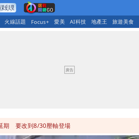
火線話題
愛美
AI科技
地產王
旅遊美食
Focus+
因！2材質夏天別穿
貓空纜車、小巨蛋全面戒備
不存在 再度被嗆：李白、杜甫用鮮卑文寫詩？
80噸 買1送1開搶
期 要改到8/30壓軸登場