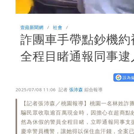
Loaded
:
Unmute
57.95%
壹蘋新聞網
社會
詐團車手帶點鈔機約
全程目睹通報同事逮
設為偏
2025/07/08 11:06
記者
張沛森
綜合報導
【記者張沛森／桃園報導】桃園一名林姓詐
騙民眾收取逾百萬現金時，因擔心在超商點
然為休假的警員全程目睹，立即通報同事支
慶幸警員機警，讓她得以保住血汗錢，全案