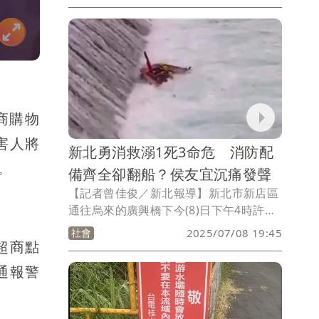
就高達2億6325萬元，損失規模可說是全
台最高，已超過台南市、嘉義縣，卻未比
照兩地列入全品項現金救助，雲林縣長張
麗善質疑農業部「大小眼」，實在不合理
也不公平。
商購物
害人將
新北勇消救溺1死3命危 消防配
。
備齊全卻翻船？侯友宜沉痛發聲
【記者曾佳俊／新北報導】新北市新店區
通往烏來的廣興橋下今(8)日下午4時許有
民眾報案，指稱50歲陳姓男子玩SUP溺水
社會
2025/07/08 19:45
失蹤，消防局獲報立即派遣多個分隊到場
超商點
進行搜救，其中直潭分隊放下船艇於河面
通報警
搜救，但遇到水庫放水而翻覆，造成2隊
員及1義消無生命徵象，稍早已緊急送往
新店慈濟醫院；至於溺水陳姓男子，被找