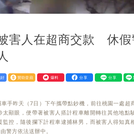
被害人在超商交款 休假
人
好
贊助壹蘋
我要爆料
團車手昨天（7日）下午攜帶點鈔機，前往桃園一處超
鈔太顯眼，便帶著被害人搭計程車離開轉往其他地點
援監控，隨後攔下計程車逮捕林男，而被害人得知真
已由警方依法送辦中。