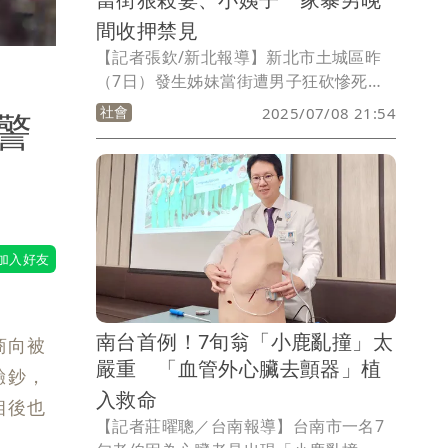
間收押禁見
【記者張欽/新北報導】新北市土城區昨
（7日）發生姊妹當街遭男子狂砍慘死命
案，有多次家暴前科的46歲謝男因不滿42
社會
2025/07/08 21:54
警
歲妻子聲請家暴保護令，前晚返家搬東西
與妻子激烈爭吵，妻子報警、謝男移送偵
辦後「無保請回」，不料昨就發生憾事，
今（8日）經檢察官複訊後，依殺人罪嫌
聲請羈押禁見謝男，新北地院晚間召開羈
押庭，認定謝男犯罪嫌疑重大，有再犯、
逃亡之虞，裁定謝男收押禁見。
南台首例！7旬翁「小鹿亂撞」太
商向被
嚴重 「血管外心臟去顫器」植
驗鈔，
入救命
相後也
【記者莊曜聰／台南報導】台南市一名7