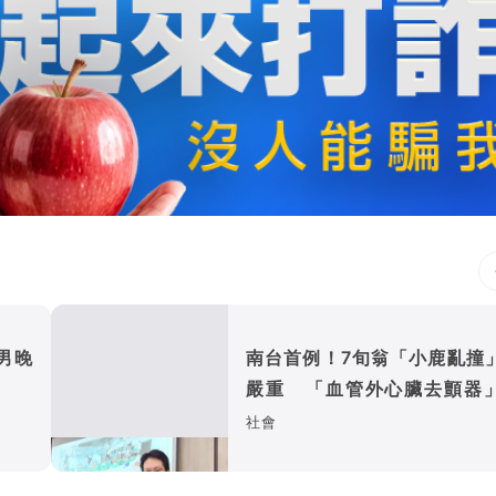
男晚
南台首例！7旬翁「小鹿亂撞
嚴重 「血管外心臟去顫器
入救命
社會