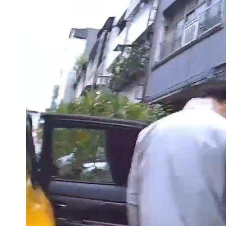
星巴克聯名泡泡瑪特！星冰樂可拿免費
純棉衣物吸汗「臭到想丟」 內行曝原
白海豚颱風影響！北捷活動延期一週 