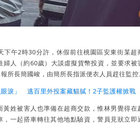
天下午2時30分許，休假前往桃園區安東街某超
姓婦人（約60歲）大談虛擬貨幣投資，並要求被
通報所長簡國峻，由簡所長指派便衣人員趕往監控
眼淚」 逃百里外投案藏貓膩！2子監護權掀戰
而黃姓被害人也準備在超商交款，惟林男覺得在
車，一起搭車轉往其他地點驗資，警員見狀立即