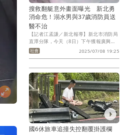
上需深入漩流區救援才會翻船溺水，即使
搜救翻艇意外畫面曝光 新北勇
救生配備齊全也難以脫困。
消命危！溺水男與37歲消防員送
醫不治
【記者江孟謙／新北報導】新北市消防局
直潭分隊，今天（8日）下午獲報廣興橋
下民眾溺水搜救，因船艇翻覆，造成2隊
社會
2025/07/08 19:25
員及1義消無生命徵象，稍早已緊急送往
新店慈濟醫院，其中吳姓警消宣告不治；
至於溺水男子，被找到時也無生命跡象，
送往萬芳醫院急救仍宣告不治。
國6休旅車追撞失控翻覆掛護欄