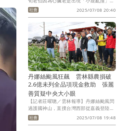
旬老伯因為心臟老是出現「小鹿亂撞」的
心悸情形，前往永康奇美醫院求診，檢查
社會
2025/07/08 20:40
後竟發現罹患高風險的致命性心律不整，
病況如果再惡化，隨時都會「說掰掰」，
醫療團隊評估後以心導管電器燒灼術及植
入血管外心臟去顫器，大大降低猝死風
險，也避免傳統心臟去顫器會引起的併發
症可能性。
丹娜絲颱風狂飆 雲林縣農損破
2.6億未列全品項現金救助 張麗
善質疑中央大小眼
【記者莊曜聰／雲林報導】丹娜絲颱風閃
過護國神山，直撲台灣西部從嘉義登陸，
雲嘉南受到重創，雲林甚至測到最強17級
社會
2025/07/08 19:48
強風，讓農業為主的雲林縣損失慘重，統
計到今（8）天上午10時為止，農損金額