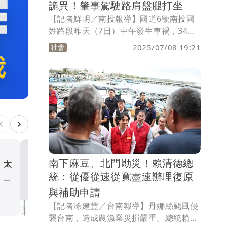
詭異！肇事駕駛路肩盤腿打坐
【記者鮮明／南投報導】國道6號南投國
姓路段昨天（7日）中午發生車禍，34歲
黃姓男子駕駛休旅車行經隧道時，不慎追
社會
2025/07/08 19:21
撞前方許姓男子的轎車，休旅車失控翻覆
衝出隧道後撞上護欄，整輛車掛在護欄
上。詭異的是，黃男自行脫困後竟盤起雙
腳在路邊打坐，面對警消詢問也無法正常
回答，所幸他只受到輕傷，詳細肇事原因
仍待釐清。
南下麻豆、北門勘災！賴清德總
」太
丹娜絲颱風狂飆 雲林縣農
統：從優從速從寬盡速辦理復原
」植
2.6億未列全品項現金救助 
與補助申請
善質疑中央大小眼
社會
【記者凃建豐／台南報導】丹娜絲颱風侵
襲台南，造成農漁業災損嚴重。總統賴清