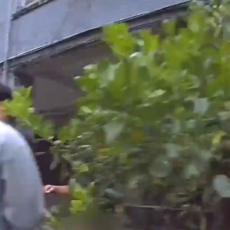
好康
因！2材質夏天別穿
貓空纜車、小巨蛋全面戒備