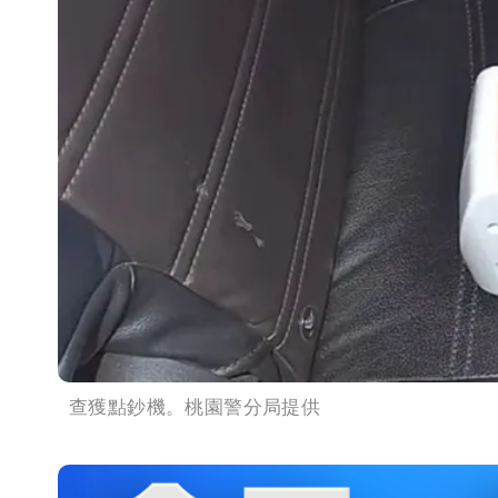
查獲點鈔機。桃園警分局提供