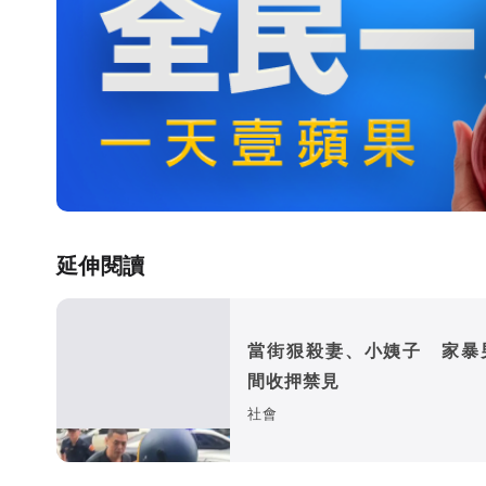
延伸閱讀
當街狠殺妻、小姨子 家暴
間收押禁見
社會