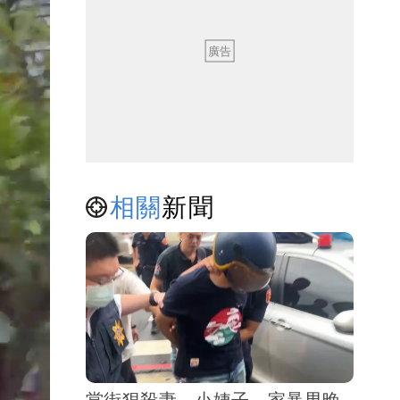
相關
新聞
當街狠殺妻、小姨子 家暴男晚