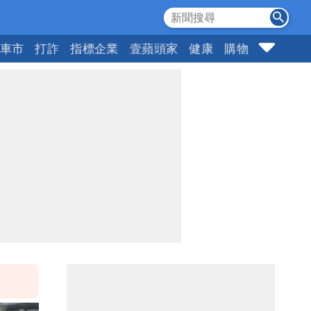
車市
打詐
指標企業
壹蘋頭家
健康
購物
女神
1