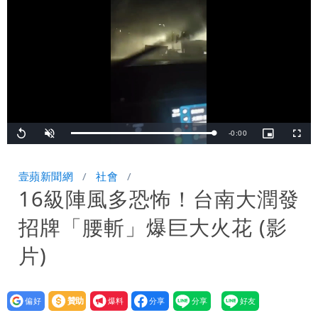
舉 停用誰負責？
「民間買到1500萬劑BNT補疫苗缺
口」 徐巧芯：民進黨當年刻意阻擋
批綠藉慈濟遭詐「洗記憶」 張彤：疫苗
荒3+11台灣人沒有失憶
慈濟遭詐｜陳時中要別人道歉 黃建賓：
你敢不敢先面對自己責任
「小英男孩」涉貪洗錢起訴8個月首出
Remaining
-
0:00
Loaded
:
Replay
Unmute
Picture-
Fullsc
100.00%
in-
Picture
TimeÂ
庭 他翻供不認貪污、洗錢
為何她能騙到慈濟？陳昱瑄背景超硬 當
壹蘋新聞網
社會
16級陣風多恐怖！台南大潤發
過政府法律顧問
白海豚進逼！明日降雨熱區曝 今現37
招牌「腰斬」爆巨大火花 (影
度焚風
片)
設為
贊助
我要