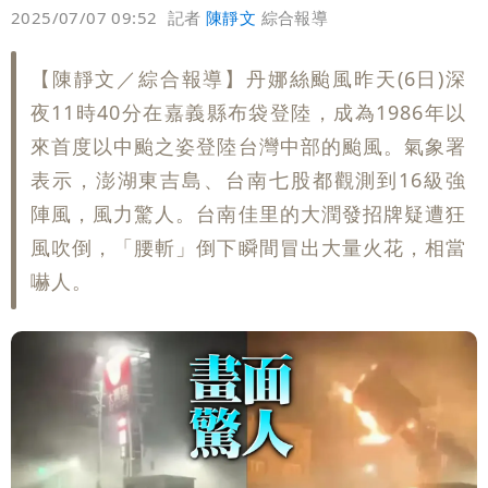
偏好
壹蘋
爆料
2025/07/07 09:52
記者
陳靜文
綜合報導
【陳靜文／綜合報導】丹娜絲颱風昨天(6日)深
夜11時40分在嘉義縣布袋登陸，成為1986年以
來首度以中颱之姿登陸台灣中部的颱風。氣象署
表示，澎湖東吉島、台南七股都觀測到16級強
陣風，風力驚人。台南佳里的大潤發招牌疑遭狂
風吹倒，「腰斬」倒下瞬間冒出大量火花，相當
嚇人。