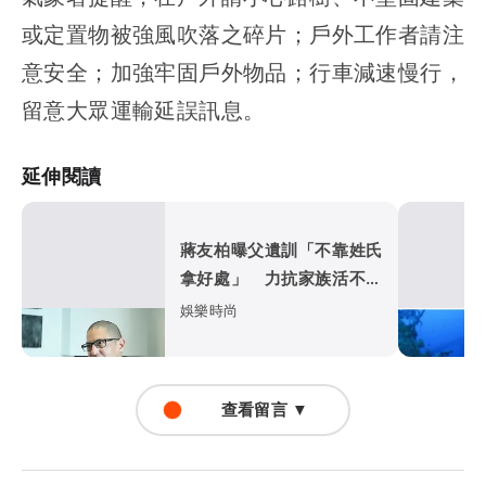
或定置物被強風吹落之碎片；戶外工作者請注
意安全；加強牢固戶外物品；行車減速慢行，
留意大眾運輸延誤訊息。
延伸閱讀
蔣友柏曝父遺訓「不靠姓氏
拿好處」 力抗家族活不過
50歲魔咒
娛樂時尚
查看留言 ▼