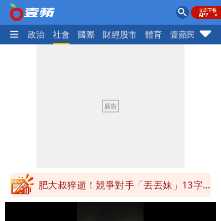
生活
政治
社會
國際
財經股市
體育
壹蘋民調
火
為何她能騙到慈濟？陳昱瑄背景超硬 當
過政府法律顧問
白海豚進逼！明日降雨熱區曝 今現37
度焚風
白海豚增強了！首波海警範圍曝光
慈濟遭詐｜他斥：擋疫苗首惡想洗成功臣
「當台灣人金魚腦？」
肥大叔猝逝！競爭對手「丟丟妹」13字
悼念
Uber Eats違法偷錢！外送員得自己檢