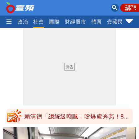
生活
政治
社會
國際
財經股市
體育
壹蘋民調
火
道瓊再創新高！SpaceX「財報失速」蒸
發7兆
白海豚路徑變了！專家：離台又更近 暴
風圈逼近岸處
UNIQLO涼感衣不涼？ 店員揭「洗標編
號」藏玄機
國家隊戰績曝光！投資報酬率高達81%
台積電一檔狂賺76億
賴清德「總統級嘲諷」嗆爆盧秀燕！8年
總帳一次掀翻
70歲姜厚任攜小2輪女友現身！交往原因