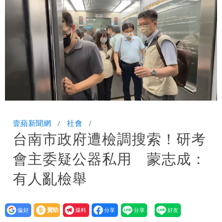
超Man
駐英台北代表處徵助理 薪資99K！工作
內容讓人看傻
白海豚明恐海警！全台大雨3天「這區下
到紫爆」
伊朗撂話美盟友：快勸川普停手！否則報
復
父親節泡湯了！白海豚海警機率飆
Loaded
:
Unmute
100.00%
85％ 這3天恐豪雨
道瓊再創新高！SpaceX「財報失速」蒸
壹蘋新聞網
社會
台南市政府遭檢調搜索！研考
發7兆
白海豚路徑變了！專家：離台又更近 暴
會主委疑公器私用 蒙志成：
風圈逼近岸處
有人亂檢舉
設為
贊助
我要