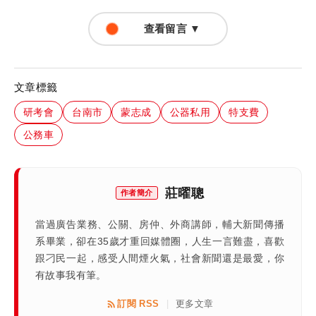
查看留言 ▼
文章標籤
研考會
台南市
蒙志成
公器私用
特支費
公務車
莊曜聰
作者簡介
當過廣告業務、公關、房仲、外商講師，輔大新聞傳播
系畢業，卻在35歲才重回媒體圈，人生一言難盡，喜歡
跟刁民一起，感受人間煙火氣，社會新聞還是最愛，你
有故事我有筆。
訂閱 RSS
更多文章
|