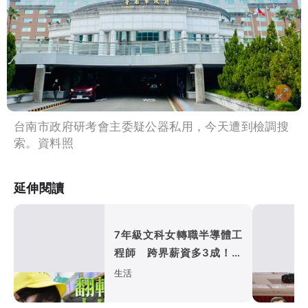
台南市政府研考會主委疑公器私用，今天遭到檢調搜
索。資料照
延伸閱讀
7年級文科女轉職半導體工
程師 跨界薪資多3成！全
靠這利器
生活