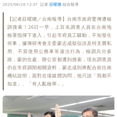
偏好
壹蘋
爆料
2025/06/26 12:37
記者
莊曜聰
綜合報導
【記者莊曜聰／台南報導】台南市政府驚傳遭檢
調搜索！26日一早，上百名調查人員在台南地
檢署指揮下進入，引起市府員工騷動，不知發生
何事，據傳研考會主委蒙志成疑似涉及特支費私
用、不當使用公務車等違法行為，檢調兵分多
路，蒙的住處、辦公室都遭到搜索，現在調查員
仍在市府調閱相關資料，蒙志成則將配合前往南
機站說明，面對在場媒體詢問，他只說「我都不
知道」、「有人亂檢舉」。