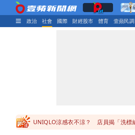
時尚
生活
政治
社會
國際
財經股市
體育
壹蘋民調
道瓊再創新高！SpaceX「財報失速」蒸
3資深房仲涉犯《個資法》遭士檢聲押
搶錢！廉航新規「頭頂置物櫃收費」 
白海豚路徑變了！專家：離台又更近 
UNIQLO涼感衣不涼？ 店員揭「洗