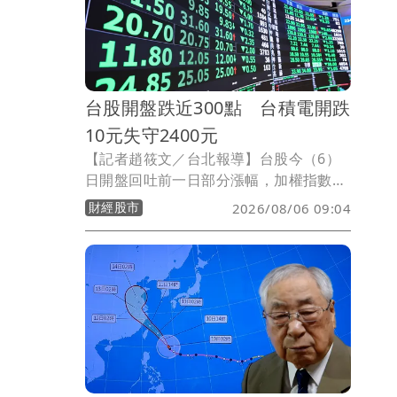
台股開盤跌近300點 台積電開跌
10元失守2400元
【記者趙筱文／台北報導】台股今（6）
日開盤回吐前一日部分漲幅，加權指數以
44,487.94點開出，下跌123.66點，隨後
財經股市
2026/08/06 09:04
跌勢擴大，一度下探44,316.13點，跌
295.47點，市場消化前一交易日大漲逾
1,250點的獲利賣壓。