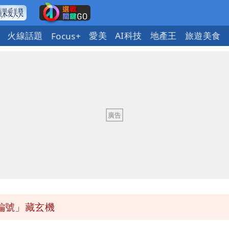
火線話題
愛美
AI科技
地產王
旅遊美食
Focus+
發7兆
禁見 士院裁定全部交保、限居
網崩潰：上廁所要多少？
暴風圈逼近岸處
標編號」藏玄機