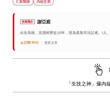
仁新醫藥
內線交易
謝亞庭
作者簡介
出生高雄，北漂經歷近10年，現為菜鳥司法記者。I人
訂閱 RSS
更多文章
|
「生技之神」爆內線