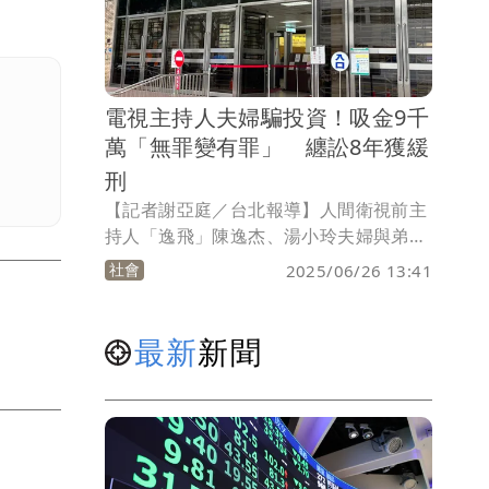
庭，針對陳男是否延長羈押進行審理。
電視主持人夫婦騙投資！吸金9千
萬「無罪變有罪」 纏訟8年獲緩
刑
【記者謝亞庭／台北報導】人間衛視前主
持人「逸飛」陳逸杰、湯小玲夫婦與弟弟
陳登廷3人，假借邀約投資「電子垃圾回
社會
2025/06/26 13:41
收處理」事業名義，吸金超過9千萬元。
陳登廷因判關4年5月，確定入監服刑，卻
於2022年下落不明遭到通緝；陳逸杰、湯
最新
新聞
小玲則是持續上訴，全案進入更三審，高
院今（26）日依《銀行法》非法經營收受
存款業務罪，各處2人有期徒刑1年8月，
均緩刑4年。