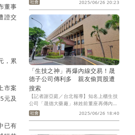
社會
2025/06/26 20:23
布董事
冊後，今年再度集結15位檢察官，推出
《這次不會再被騙了吧！》第二輯，並於
遭證交
今（26）日正式發表。延續第一輯「故事
。
說法」的理念，將真實案例轉化為生活故
事，並融入「打詐新四法」重點，期盼成
為民眾理解新法與建立防詐意識的橋樑，
提升社會整體法治觀念。
8元，累
「生技之神」再爆內線交易！晟
德子公司傳利多 親友偷買股遭
上市案
搜索
【記者謝亞庭／台北報導】知名上櫃生技
5元及
公司「晟德大藥廠」林姓前董座再傳內線
交易，被控於2010年間搶在晟德子公司
社會
2025/06/26 18:40
「永昕生物醫藥公司」發布利多消息前，
中已有
透過親友帳戶購入永昕公司股票，涉犯
《證券交易法》內線交易罪，檢調展開偵