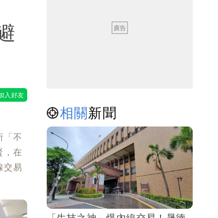
避
相關
新聞
所「不
賢，在
線交易
「生技之神」爆內線交易！晟德