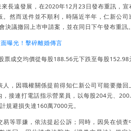
長遠發展，在2020年12月23日發布重訊，宣
板。然而送件並不順利，時隔近半年，仁新公司
事會決議撤回上市申請案，並在同日下午發布重訊
畫面曝光！擊碎離婚傳言
成交均價從每股188.56元下跌至每股152.9
表人，因職權關係提前得知仁新公司可能要撤回
接連打電話指示營業員，以每股204元、200.
計規避損失達160萬7000元。
交易等罪嫌，依法提起公訴；同時，因吳在偵查