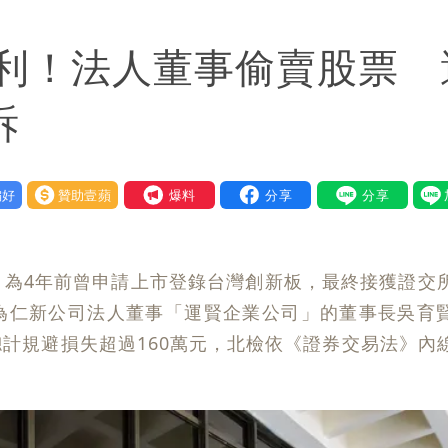
 台積電一檔狂賺76億
利！法人董事偷賣股票 
年總帳一次掀翻
超Man
訴
作內容讓人看傻
好
贊助壹蘋
我要爆料
下到紫爆」
報復
」為4年前曾申請上市登錄台灣創新板，最終接獲證交
 這3天恐豪雨
為仁新公司法人董事「運賢企業公司」的董事長吳育
計規避損失超過160萬元，北檢依《證券交易法》內
發7兆
禁見 士院裁定全部交保、限居