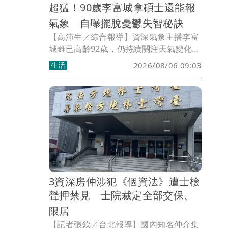
超猛！90歲李富城拿碩士還能報
氣象 自曝擺脫憂鬱失智秘訣
【高沛生／綜合報導】資深氣象主播李富
城雖已高齡92歲，仍持續關注天氣變化，
近期颱風季期間也不時透過個人YouTube
生活
2026/08/06 09:03
頻道分析颱風動態，專業見解依舊犀利。
李富城分享，自己兩年前曾擔心罹患失智
症，後來決定放下憂鬱、走進校園持續學
習，最終順利取得碩士學位。
3資深房仲涉犯《個資法》遭士檢
聲押禁見 士院裁定全部交保、
限居
【記者張欽／台北報導】國內知名仲介集