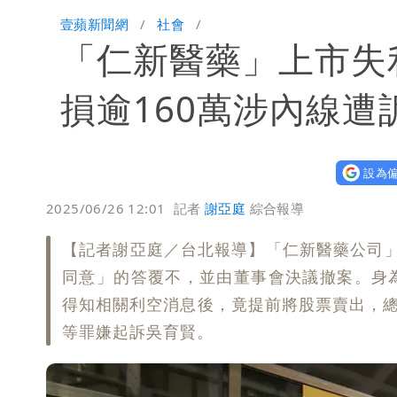
國家隊戰績曝光！投資報酬率高達81%
壹蘋新聞網
社會
「仁新醫藥」上市失
賴清德「總統級嘲諷」嗆爆盧秀燕！8
70歲姜厚任攜小2輪女友現身！交往原因
損逾160萬涉內線遭
駐英台北代表處徵助理 薪資99K！工
設為偏
白海豚明恐海警！全台大雨3天「這區
2025/06/26 12:01
記者
謝亞庭
綜合報導
伊朗撂話美盟友：快勸川普停手！否則
【記者謝亞庭／台北報導】「仁新醫藥公司
父親節泡湯了！白海豚海警機率飆85％
同意」的答覆不，並由董事會決議撤案。身
得知相關利空消息後，竟提前將股票賣出，總
道瓊再創新高！SpaceX「財報失速」蒸
等罪嫌起訴吳育賢。
3資深房仲涉犯《個資法》遭士檢聲押