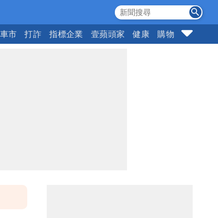
車市
打詐
指標企業
壹蘋頭家
健康
購物
女神
1