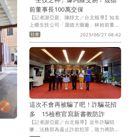
前董事長100萬交保
【記者謝亞庭、陳靜文／台北報導】知名
上櫃生技公司「晟德大藥廠」林姓前董座
再傳內線交易，被控於2010年間搶在晟德
社會
2025/06/27 08:42
子公司「永昕生物醫藥公司」發布利多消
息前，透過親友帳戶購入永昕公司股票，
涉犯《證券交易法》內線交易罪，北檢昨
天(26日)指揮調查局兵分23路搜索，約談
林男等26人，檢察官今凌晨諭令林男100
萬元交保。
這次不會再被騙了吧！詐騙花招
多 15檢察官寫新書教防詐
【記者謝亞庭／台北報導】近年詐騙猖
獗，法務部為遏止詐欺犯罪，致力將防詐
融入全民日常，繼2022年出版首本防詐手