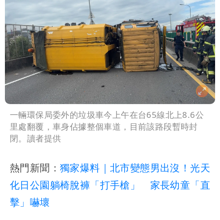
一輛環保局委外的垃圾車今上午在台65線北上8.6公
里處翻覆，車身佔據整個車道，目前該路段暫時封
閉。讀者提供
熱門新聞：
獨家爆料｜北市變態男出沒！光天
化日公園躺椅脫褲「打手槍」 家長幼童「直
擊」嚇壞