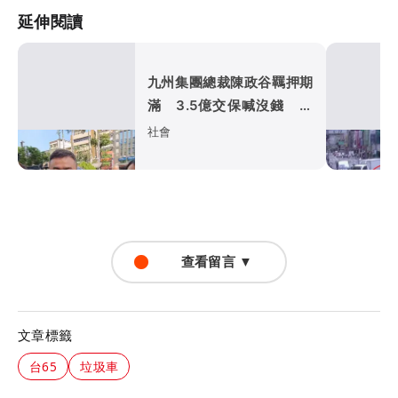
延伸閱讀
九州集團總裁陳政谷羈押期
滿 3.5億交保喊沒錢 晚
間「這原因」當庭釋放
社會
查看留言 ▼
文章標籤
台65
垃圾車