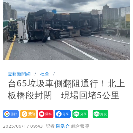
口 防北京滲透供應鏈
慈濟被騙10億！陳時中一語成讖 王必
勝：時間久看出睿智
白海豚路徑「搖擺」 暴風圈估擦沿岸！
可能籠罩4縣市
白海豚4個關鍵時間點！專家：明晚起風
雨最大
老公外遇修復內幕！欣西亞曬牽手照「2
Loaded
:
Unmute
100.00%
人身體卻僵硬」
白海豚最快下午海警！大雨襲7縣市 明
壹蘋新聞網
社會
台65垃圾車側翻阻通行！北上
恐發陸警
蔣萬安民調只贏5％「現任優勢去哪？」
板橋段封閉 現場回堵5公里
媒體人嘆：真的該緊張了
設為
贊助
我要
偏好
壹蘋
爆料
2025/06/17 09:43
記者
陳浩介
綜合報導