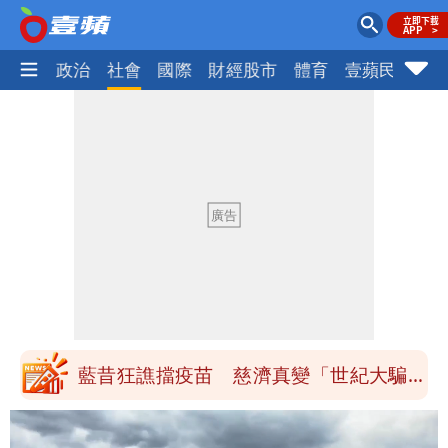
生活
政治
社會
國際
財經股市
體育
壹蘋民調
火
白海豚最快下午海警！大雨襲7縣市 明
恐發陸警
蔣萬安民調只贏5％「現任優勢去哪？」
媒體人嘆：真的該緊張了
白海豚游進溫暖海域 對流一夕復活！鄭
明典曝後續變化
97萬網紅「肥大叔」驚傳猝逝！最後身
影曝 網驚覺不對
違約交割拉警報！金管會擬改制 違約1
次恐圈存
慈濟遭詐10億！律師看聲明揪「3點
怪」：不像被害人
藍昔狂譙擋疫苗 慈濟真變「世紀大騙
局」！網朝聖翻車文笑了
川普出重手！禁中國機器人、逆變器進