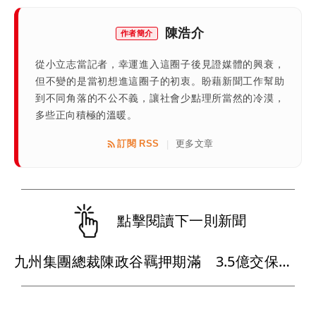
陳浩介
作者簡介
從小立志當記者，幸運進入這圈子後見證媒體的興衰，
但不變的是當初想進這圈子的初衷。盼藉新聞工作幫助
到不同角落的不公不義，讓社會少點理所當然的冷漠，
多些正向積極的溫暖。
訂閱 RSS
更多文章
|
點擊閱讀下一則新聞
九州集團總裁陳政谷羈押期滿 3.5億交保喊沒錢 晚間「這原因」當庭釋放