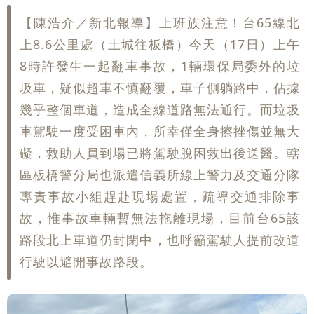
【陳浩介／新北報導】上班族注意！台65線北
上8.6公里處（土城往板橋）今天（17日）上午
8時許發生一起翻車事故，1輛環保局委外的垃
圾車，疑似超車不慎翻覆，車子側躺路中，佔據
幾乎整個車道，造成全線道路無法通行。而垃圾
車駕駛一度受困車內，所幸僅全身擦挫傷並無大
礙，救助人員到場已將駕駛脫困救出後送醫。轄
區板橋警分局也派遣信義所線上警力及交通分隊
專責事故小組趕赴現場處置，疏導交通排除事
故，惟事故車輛暫無法拖離現場，目前台65該
路段北上車道仍封閉中，也呼籲駕駛人提前改道
行駛以避開事故路段。