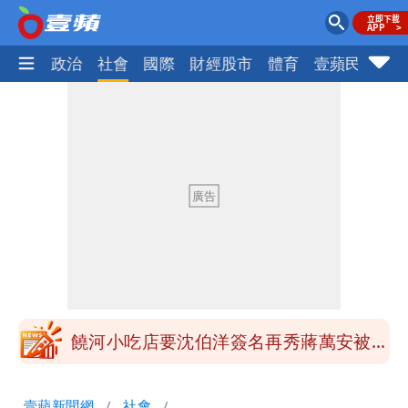
生活
政治
社會
國際
財經股市
體育
壹蘋民調
火
饒河小吃店要沈伯洋簽名再秀蔣萬安被蓋
住！徐巧芯籲不必出征像青鳥
3資深房仲涉犯《個資法》遭搜索約談
士檢訊後全部聲押禁見
饒河夜市小吃店不堪炎上 出手把蔣萬
安、沈伯洋簽名都塗掉！
白海豚暑假攪局！台灣虎航取消16航班
新莊名店「龍安粉條冰」驚傳將歇業！饕
客哀號：不～～
饒河小吃店要沈伯洋簽名再秀蔣萬安被蓋
住！徐巧芯籲不必出征像青鳥
3資深房仲涉犯《個資法》遭搜索約談
壹蘋新聞網
社會