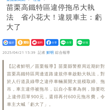
苗栗高鐵特區違停拖吊大執
士檢訊後全部聲押禁見
法 省小花大！違規車主：虧
大了
設為
贊助
我要
偏好
壹蘋
爆料
2025/04/21 15:39
記者
鮮明
綜合報導
【記者鮮明／苗栗報導】苗栗縣警察局近期針對
苗栗高鐵特區周邊道路違規停車啟動大執法，對
於人行道及綠帶之違停車輛展開大規模取締、拖
吊，車主違停被拖吊，以自小客車為例，除要吃
上違停罰單900元，還得再付600元拖吊費，令
車主大喊「虧大了」。