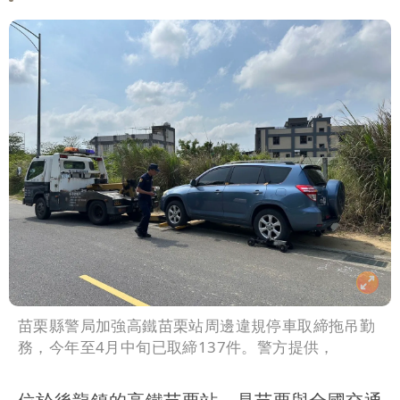
苗栗縣警局加強高鐵苗栗站周邊違規停車取締拖吊勤
務，今年至4月中旬已取締137件。警方提供，