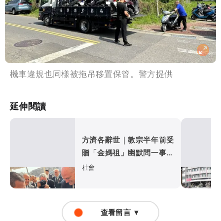
機車違規也同樣被拖吊移置保管。警方提供
延伸閱讀
方濟各辭世｜教宗半年前受
贈「金媽祖」幽默問一事
北港朝天宮董座：遺憾不捨
社會
查看留言 ▼