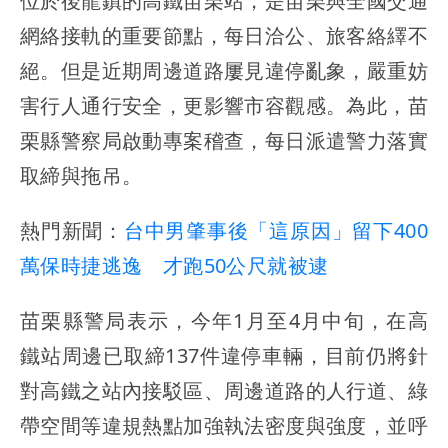
位於後龍鎮的高鐵苗栗站，是苗栗與全國交通
網絡接軌的重要節點，每日洽公、旅客絡繹不
絕。但是近期周邊道路屢見違停亂象，嚴重妨
害行人通行安全，更影響市容觀感。為此，苗
栗縣警察局啟動專案稽查，每日派遣警力落實
取締與拖吊。
熱門新聞：
台中男肇事後「這原因」留下400
萬保時捷逃逸 才跑50公尺就被逮
苗栗縣警局表示，今年1月至4月中旬，在高
鐵站周邊已取締137件違停車輛，目前仍將針
對高鐵之站內接駁區、周邊道路的人行道、綠
帶空間等違規熱點加強執法密度與強度，並呼