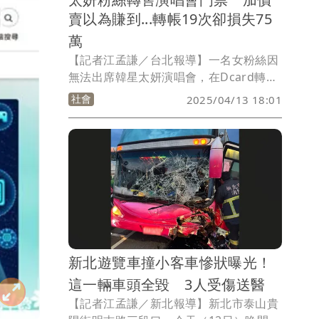
賣以為賺到...轉帳19次卻損失75
萬
【記者江孟謙／台北報導】一名女粉絲因
無法出席韓星太妍演唱會，在Dcard轉售
門票，遇到願意加價購票，並要求用「順
社會
2025/04/13 18:01
豐快遞」貨到付款，對方隨後以「權限不
足」為由，轉介假冒的銀行客服，聲稱需
進行金流驗證。她依指示操作匯款，共轉
帳19次、損失超過75萬元，事後對方全數
失聯，才驚覺遭詐。
新北遊覽車撞小客車慘狀曝光！
這一輛車頭全毀 3人受傷送醫
【記者江孟謙／新北報導】新北市泰山貴