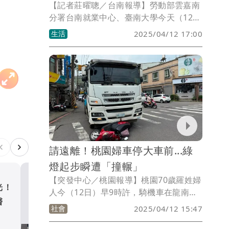
【記者莊曜聰／台南報導】勞動部雲嘉南
分署台南就業中心、臺南大學今天（12
日）共同舉辦校園徵才活動，祭出上千個
生活
2025/04/12 17:00
職缺，近7成月薪35K起跳，甚至有上看
65K的職缺，且9成以上門檻低，免經驗
也可投履歷應徵，另外還有8家廠商設置
「友善工讀職缺」專區，提供外籍生合法
打工與職場體驗機會。
請遠離！桃園婦車停大車前...綠
燈起步瞬遭「撞輾」
【突發中心／桃園報導】桃園70歲羅姓婦
光！
牛埔幫大老「齊惠生」病逝
人今（12日）早9時許，騎機車在龍南路
醫
81歲 曾涉入菲律賓陳家7
及平東路口停等紅燈，正當綠燈起步時，
社會
2025/04/12 15:47
門血案
卻因後方混擬土預拌車視線死角，遭撞倒
社會