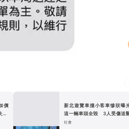
加價
新北遊覽車撞小客車慘狀曝
失75
這一輛車頭全毀 3人受傷送
社會