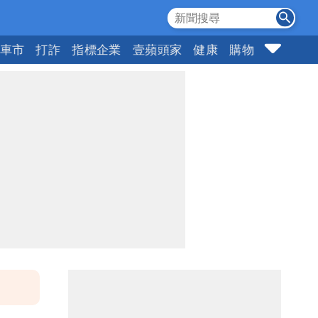
車市
打詐
指標企業
壹蘋頭家
健康
購物
女神
1