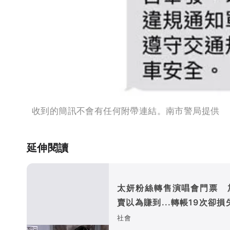
收到的簡訊不會有任何附帶連結。南市警局提供
延伸閱讀
太妍粉絲轉售演唱會門票 
賣以為賺到...轉帳19次卻損
萬
社會