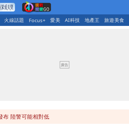
火線話題
愛美
AI科技
地產王
旅遊美食
Focus+
「終於能交代」 捐500萬獎學金延續愛
潮變強」 路徑分歧藏警訊：不利強度維持
與進步觀念
 砸重金再買一整桌卡盒
發布 陸警可能相對低