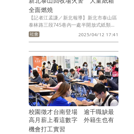
新北泰山回收場火警 大量紙箱
全面燃燒
【記者江孟謙／新北報導】新北市泰山區
泰林路三段745巷內一處半開放式紙類回
收區，今天（12日）下午4時許傳出火
社會
2025/04/12 17:41
警，現場燃燒大量紙類回收物，面積約10
平方公尺，所幸無人受傷，詳細起火原因
仍待釐清。
校園徵才台南登場 逾千職缺最
高月薪上看這數字 外籍生也有
機會打工實習