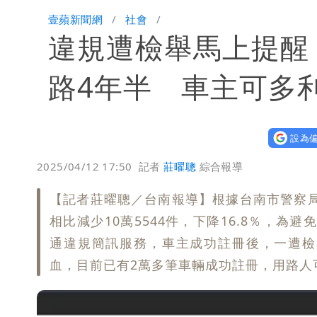
「楊承勳」名字終於公開！被害人父淚喊
壹蘋新聞網
社會
違規遭檢舉馬上提醒
白海豚颱風逼近！鄭明典示警「恐遇黑
路4年半 車主可多
設為偏
2025/04/12 17:50
記者
莊曜聰
綜合報導
【記者莊曜聰／台南報導】根據台南市警察局
相比減少10萬5544件，下降16.8％，為
通違規簡訊服務，車主成功註冊後，一遭檢
血，目前已有2萬多筆車輛成功註冊，用路人