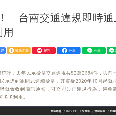
「終於能交代」 捐500萬獎學金延續愛
！ 台南交通違規即時通
潮變強」 路徑分歧藏警訊：不利強度維持
利用
好
贊助壹蘋
我要爆料
統計，去年民眾檢舉交通違規共52萬2684件，與前
避免民眾遭到跟間式連續檢舉，其實從2020年10月起就
舉就會收到簡訊通知，可立即改正違規行為，避免
可多多利用。