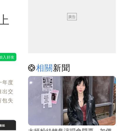
上
相關
新聞
一年度
推出交
荷包失
太妍粉絲轉售演唱會門票 加價