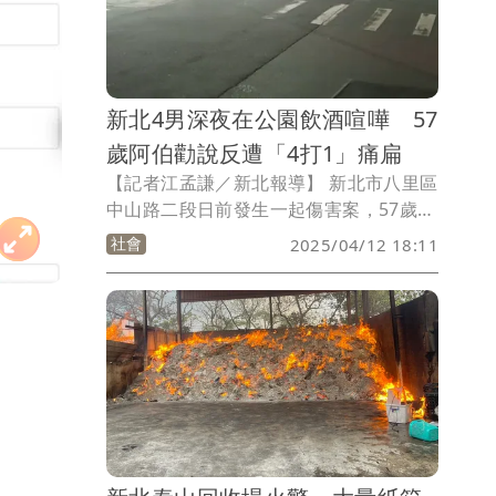
疑重大，依貪汙治罪條例向高雄地院聲
押，晚間裁定周姓主任、連姓助理羈押禁
見，其餘3人5萬到10萬不等交保。
新北4男深夜在公園飲酒喧嘩 57
歲阿伯勸說反遭「4打1」痛扁
【記者江孟謙／新北報導】 新北市八里區
中山路二段日前發生一起傷害案，57歲楊
姓男子不滿21歲秦男等人深夜在公園飲酒
社會
2025/04/12 18:11
喧嘩，上前勸導時，反遭對方「4打1」痛
扁，楊男因臉頰紅腫及膝蓋擦挫傷，提出
傷害告訴，警方依法偵辦。