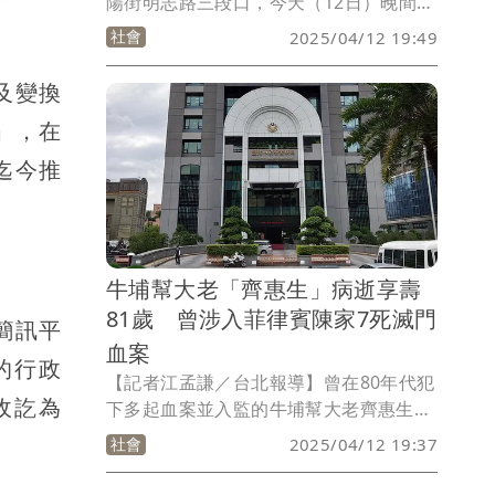
陽街明志路三段口，今天（12日）晚間6
時許發生嚴重車禍，一輛遊覽車與小客車
社會
2025/04/12 19:49
發生碰撞，各造成小客車上2名男子受
傷，送往輔大醫院；遊覽車駕駛則是一度
及變換
受困，消防人員將他救出後，也送往林口
」，在
長庚，另遊覽車上6名乘客並未受傷，詳
細車禍原因仍待釐清。
迄今推
牛埔幫大老「齊惠生」病逝享壽
81歲 曾涉入菲律賓陳家7死滅門
簡訊平
血案
的行政
【記者江孟謙／台北報導】曾在80年代犯
收訖為
下多起血案並入監的牛埔幫大老齊惠生，
今天（12日）傳出因多重器官衰竭病逝，
社會
2025/04/12 19:37
享壽81歲，現由家屬處理後事中，警方也
持續關注，避免黑幫藉喪葬場合以壯聲