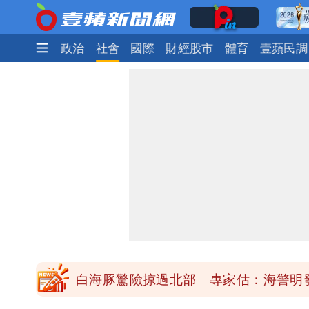
時尚
生活
政治
社會
國際
財經股市
體育
壹蘋民調
「楊承勳」名字終於公開！被害人父淚喊
白海豚颱風逼近！鄭明典示警「恐遇黑
高希均辭世享耆壽90歲 畢生推動閱讀
內馬爾開到「寶可夢神包」後徹底入坑
白海豚驚險掠過北部 專家估：海警明