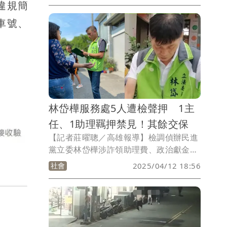
違規簡
勢。
車號、
林岱樺服務處5人遭檢聲押 1主
任、1助理羈押禁見！其餘交保
【記者莊曜聰／高雄報導】檢調偵辦民進
黨立委林岱樺涉詐領助理費、政治獻金
案，包括林岱樺胞弟、弟媳及通法寺住持
社會
2025/04/12 18:56
釋煌智都被羈押禁見，原以為已經告一段
落，但檢調疑似查出新事證，昨天（11
日）發起第三波搜索行動，林岱樺林園
區、大寮區周姓、林姓主任及孟姓、連
姓、陳姓3名助理被帶回，檢方複訊認嫌