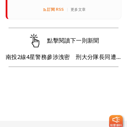
訂閱 RSS
更多文章
|
點擊閱讀下一則新聞
南投2線4星警務參涉洩密 刑大分隊長同遭搜索！雙雙記過調職