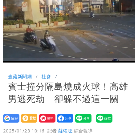
晚至明下午受影響
颱風白海豚暴風圈縮小 未來強度有減弱
趨勢
Loaded
:
Unmute
67.94%
壹蘋新聞網
社會
賓士撞分隔島燒成火球！高雄
男逃死劫 卻躲不過這一關
設為
贊助
我要
偏好
壹蘋
爆料
2025/01/23 10:16
記者
莊曜聰
綜合報導