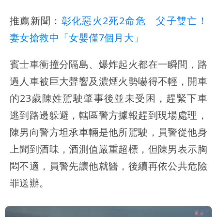
推薦新聞：
彰化惡火2死2命危 父子雙亡！
妻女搶救中「女嬰僅7個月大」
賓士車衝撞分隔島、爆炸起火都在一瞬間，路
過人車被巨大聲響及濃煙火勢嚇得不輕，開車
的23歲陳姓駕駛肇事後並未受困，趕緊下車
逃到路邊躲避，轄區警方據報趕到現場處理，
陳男向警方坦承車輛是他所駕駛，員警從他身
上聞到酒味，酒測值嚴重超標，但陳男表示胸
悶不適，員警先讓他就醫，後續再依公共危險
罪送辦。