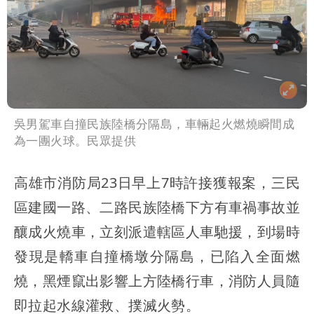
吳男駕車自撞民族陸橋分隔島，車輛起火燃燒瞬間成
為一團火球。民眾提供
高雄市消防局23日早上7時許接獲報案，三民
區建國一路、二路民族陸橋下方有車禍事故並
釀成火燒車，立刻派遣轄區人車馳援，到場時
發現是轎車自撞橋墩分隔島，已陷入全面燃
燒，黑煙竄出影響上方陸橋行車，消防人員隨
即拉起水線灌救、撲滅火勢。