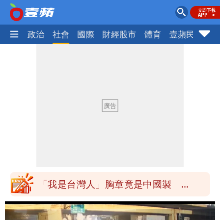
生活
政治
社會
國際
財經股市
體育
壹蘋民調
火
白海豚降雨注意！10縣市豪雨特報 今
晚至明下午受影響
颱風白海豚暴風圈縮小 未來強度有減弱
趨勢
颱風假來了！連江縣明停班課 竹縣山區
8校停課不停班
穿中國貨內褲逛街「整件掉出裙底」
OL哀號：在同事眼前顏面盡失
「我是台灣人」胸章竟是中國製
Cheap：愛台灣只是發財的口號
白海豚降雨注意！10縣市豪雨特報 今