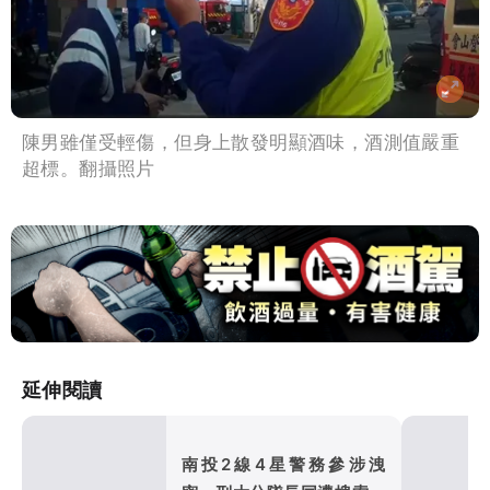
陳男雖僅受輕傷，但身上散發明顯酒味，酒測值嚴重
超標。翻攝照片
延伸閱讀
南投2線4星警務參涉洩