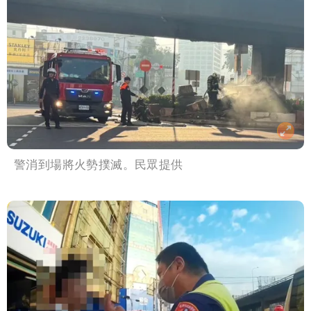
警消到場將火勢撲滅。民眾提供