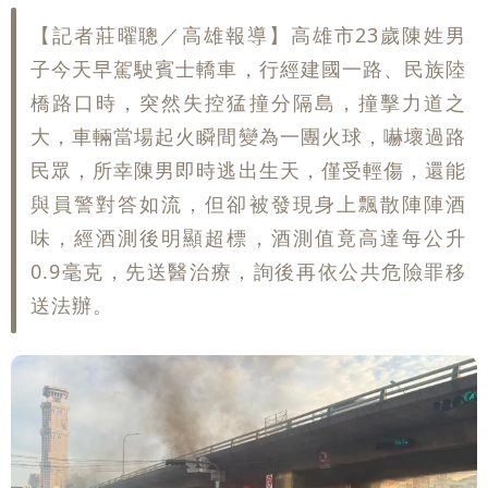
【記者莊曜聰／高雄報導】高雄市23歲陳姓男
子今天早駕駛賓士轎車，行經建國一路、民族陸
橋路口時，突然失控猛撞分隔島，撞擊力道之
大，車輛當場起火瞬間變為一團火球，嚇壞過路
民眾，所幸陳男即時逃出生天，僅受輕傷，還能
與員警對答如流，但卻被發現身上飄散陣陣酒
味，經酒測後明顯超標，酒測值竟高達每公升
0.9毫克，先送醫治療，詢後再依公共危險罪移
送法辦。