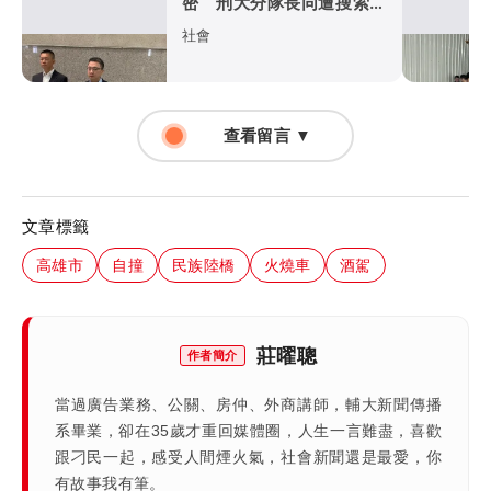
密 刑大分隊長同遭搜索！
雙雙記過調職
社會
查看留言 ▼
文章標籤
高雄市
自撞
民族陸橋
火燒車
酒駕
莊曜聰
作者簡介
當過廣告業務、公關、房仲、外商講師，輔大新聞傳播
系畢業，卻在35歲才重回媒體圈，人生一言難盡，喜歡
跟刁民一起，感受人間煙火氣，社會新聞還是最愛，你
有故事我有筆。