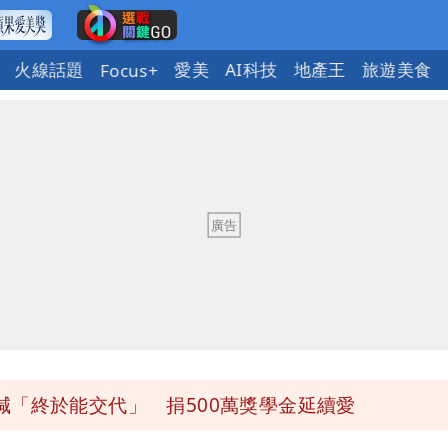
火線話題
愛美
AI科技
地產王
旅遊美食
Focus+
送員收益變化
 砸重金再買一整桌卡盒
發布 陸警可能相對低
 女師右眼虹膜斷裂恐失明
「終於能交代」 捐500萬獎學金延續愛