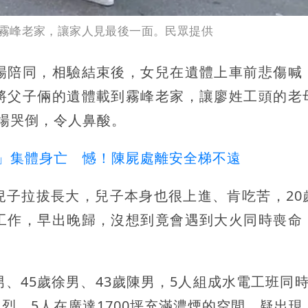
霧峰老家，讓家人見最後一面。民眾提供
場陪同，相驗結束後，女兒在遺體上車前悲傷喊
將父子倆的遺體載到霧峰老家，讓廖姓工頭的老
場哭倒，令人鼻酸。
」集體身亡 憾！陳屍處離安全梯不遠
兒子拉拔長大，兒子本身也很上進、肯吃苦，20
工作，早出晚歸，沒想到竟會遇到大火同時喪命
、45歲徐男、43歲陳男，5人組成水電工班同時
烈，5人在廣達1700坪充滿濃煙的空間，疑出現