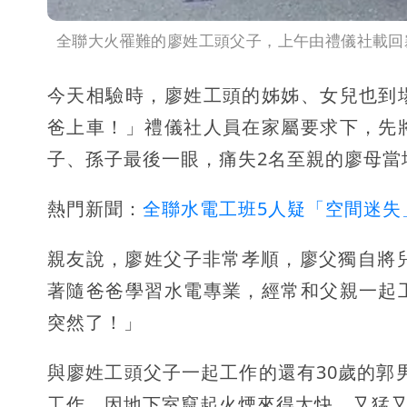
全聯大火罹難的廖姓工頭父子，上午由禮儀社載回
今天相驗時，廖姓工頭的姊姊、女兒也到
爸上車！」禮儀社人員在家屬要求下，先
子、孫子最後一眼，痛失2名至親的廖母當
熱門新聞：
全聯水電工班5人疑「空間迷失
親友說，廖姓父子非常孝順，廖父獨自將
著隨爸爸學習水電專業，經常和父親一起
突然了！」
與廖姓工頭父子一起工作的還有30歲的郭男
工作，因地下室竄起火煙來得太快，又猛又