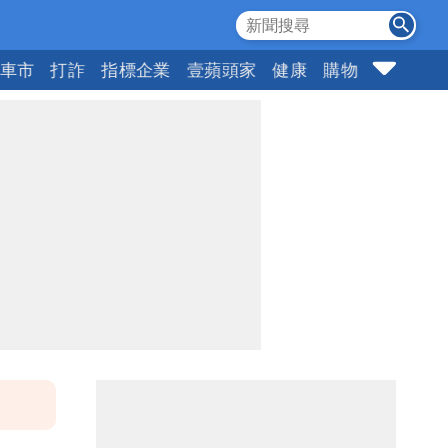
車市
打詐
指標企業
壹蘋頭家
健康
購物
女神
1