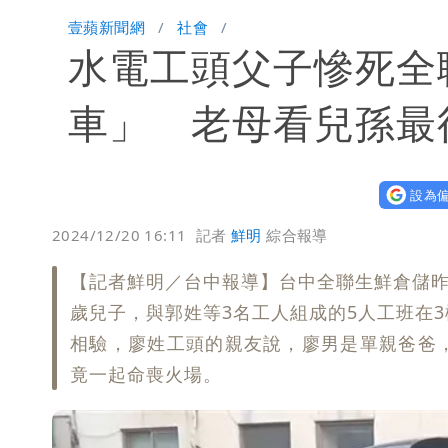
外送專法上路滿2週！Uber Eats曝外
壹蘋新聞網
社會
水電工頭父子慘死全
內馬爾開到「寶可夢神包」後徹底入坑
車」 老母看兒孫最
設為偏
2024/12/20 16:11
記者
鮮明
綜合報導
【記者鮮明／台中報導】台中全聯生鮮倉儲昨
歲兒子，與郭姓等3名工人組成的5人工班在
相驗，廖姓工頭的親友說，廖男是單親爸爸
竟一起命喪火場。