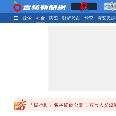
時尚
生活
政治
社會
國際
財經股市
體育
壹蘋民調
外送專法上路滿2週！Uber Eats曝外
內馬爾開到「寶可夢神包」後徹底入坑
白海豚驚險掠過北部 專家估：海警明
獨家｜台中國一特教生持掃把攻擊老師
「楊承勳」名字終於公開！被害人父淚喊