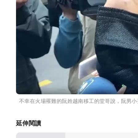
不幸在火場罹難的阮姓越南移工的堂哥說，阮男小
延伸閱讀