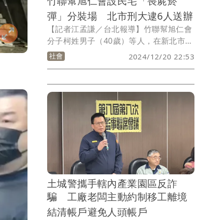
竹聯幫旭仁會設民宅「喪屍菸
彈」分裝場 北市刑大逮6人送辦
【記者江孟謙／台北報導】竹聯幫旭仁會
分子柯姓男子（40歲）等人，在新北市汐
止區一帶利用通訊軟體及社群軟體販賣毒
社會
2024/12/20 22:53
品依託咪酯（喪屍菸彈），北市刑大接獲
線報後，進行蒐證，上月底循線到柯男家
中查獲大量依托咪酯原油等原料及分裝
瓶，破獲該處毒品分裝場，全案依法偵
辦。
土城警攜手轄內產業園區反詐
騙 工廠老闆主動約制移工離境
結清帳戶避免人頭帳戶