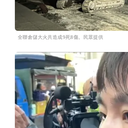
全聯倉儲大火共造成9死8傷。民眾提供