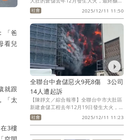
大肚的倉儲去年12月發生大火，最終釀成
9死8傷慘劇，台中地檢經過近1年時間偵
社會
2025/12/11 11:50
查終結，今天依過失致死罪起訴全聯公司
等17人，全聯下包廠商新菱公司被檢方查
出，事發當天因為趕工，監工陳男沒申請
：「爸
許可，就下令工人切割樓地板，現場負責
母看兒
人藍男竟允許在危險環境下違規工作，2
人都遭檢方求處重刑。
全聯台中倉儲惡火9死8傷 3公司
歲就跟
14人遭起訴
，「太
【陳靜文／綜合報導】全聯台中市大肚區
新建倉儲工程去年12月19日發生大火，造
成9人死亡、8人受傷的慘劇。時隔一年，
社會
2025/12/11 11:23
台中地檢署今天(12月11日)起訴全聯公
在3樓
司、互益營造及台灣新菱公司，全聯施姓
主管等14人也被依過失致死、職安法等起
「空間