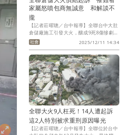
家屬怒噴包商無誠意 和解談不
攏
【記者莊曜聰／台中報導】全聯台中大肚
倉儲廠施工引發大火，釀成9死8傷慘劇，
台中地檢今天偵結起訴全聯等3公司法
社會
2025/12/11 14:34
人、相關人士14人等，其中水電工班廖姓
父子等5人全喪命，家屬質疑包商草菅人
命，在協商時提出理賠金對折、扣除保險
金等，根本毫無誠意，批「大公司太欺負
人」，過程像是多次在傷口上撒鹽，因此
堅決不與新菱公司和解。
全聯大火9人枉死！14人遭起訴
這2人特別被求重刑原因曝光
【記者莊曜聰／台中報導】全聯位於台中