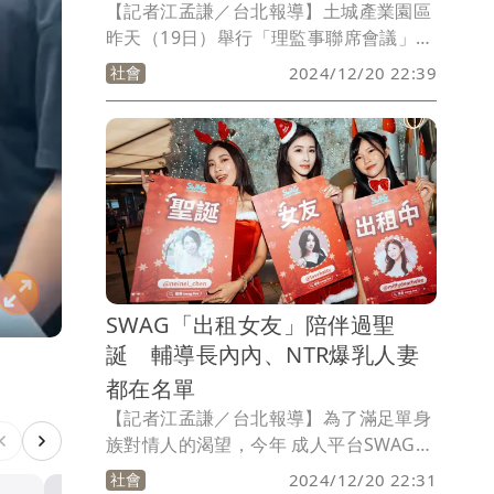
【記者江孟謙／台北報導】土城產業園區
昨天（19日）舉行「理監事聯席會議」，
特別邀請土城分局至現場與各位理監事們
社會
2024/12/20 22:39
宣導防詐及交通安全，希冀各理監事可以
藉由自身影響力，帶給身邊的朋友、旗下
公司員工等人更強而有力的反詐意識，以
維護民眾的財產安全。
SWAG「出租女友」陪伴過聖
誕 輔導長內內、NTR爆乳人妻
都在名單
【記者江孟謙／台北報導】為了滿足單身
族對情人的渴望，今年 成人平台SWAG
特別推出聖誕限定「出租女友」服務。為
社會
2024/12/20 22:31