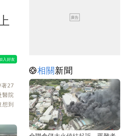
上
相關
新聞
著27
赴醫院
沒想到
全聯倉儲大火偵結起訴 罹難者