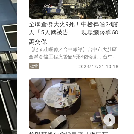
看來讓人格外辛酸。
全聯倉儲大火9死！中檢傳喚24證
人「5人轉被告」 現場總督導60
萬交保
【記者莊曜聰／台中報導】台中市大肚區
全聯倉儲工程火警釀9死8傷慘劇，台中地
檢署20日傳喚互益營造、冷氣設備商、下
社會
2024/12/21 10:18
游包商、工人等24名證人到案，經漏夜訊
問，初步認定承包商使用乙炔切割時未做
好防護，監督人員未盡責，其中5人改列
被告，新菱公司在場總負責人藍姓副總
等，依過失致死罪嫌以60萬到5萬元不等
交保候傳。