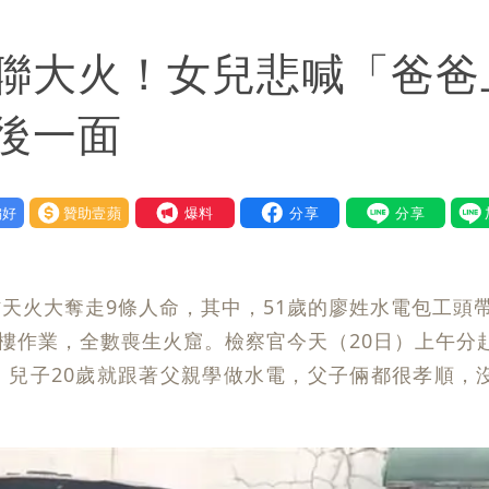
送員收益變化
聯大火！女兒悲喊「爸爸
 砸重金再買一整桌卡盒
後一面
好
贊助壹蘋
我要爆料
天火大奪走9條人命，其中，51歲的廖姓水電包工頭帶
3樓作業，全數喪生火窟。檢察官今天（20日）上午分
，兒子20歲就跟著父親學做水電，父子倆都很孝順，