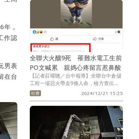
訴。
6年，
工作認
全聯大火釀9死 罹難水電工生前
阮男表
PO文喊累 親媽心疼留言惹鼻酸
留在台
【記者莊曜聰／台中報導】全聯台中倉儲
工程一場惡火帶走9條人命，檢方查出因
承包商施工時未做好防火防護，也未盡督
社會
2024/12/21 15:25
導責任，電焊的火星引燃穩熱板（PS板）
釀成大火，其中廖姓父子5人工班小組全
喪命，45歲徐男是工班成員之一，之前曾
在臉書PO文分享工作內容，他說自己才
做3天就蹲到腰酸背痛、「跪到膝蓋快爆
了！」因為「護膝太貴」還用海綿自製，