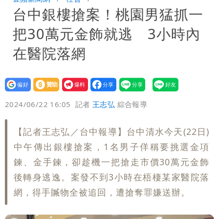
台中銀樓搶案！桃園男猛抓一
「終於能交代」 捐500萬獎學金延續愛
白海豚颱風逼近！鄭明典示警「恐遇黑潮
把30萬元金飾就逃 3小時內
變強」 路徑分歧藏警訊：不利強度維持
在醫院落網
設為
贊助
我要
偏好
壹蘋
爆料
2024/06/22 16:05
記者
王志弘
綜合報導
【記者王志弘／台中報導】台中清水今天(22日)
中午傳出銀樓搶案，1名男子佯稱要挑選金項
鍊、金手鍊，卻趁機一把搶走市價30萬元金飾
後轉身逃逸。案發不到3小時在梧棲某家醫院落
網，得手贓物全被追回，遭搶奪罪嫌送辦。