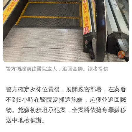
警方循線前往醫院逮人，追回金飾。讀者提供
警方確定歹徒位置後，展開嚴密部署，在案發
不到3小時在醫院逮捕這施嫌，起獲並追回贓
物。施嫌初步坦承犯案，全案將依搶奪罪嫌移
送中地檢偵辦。