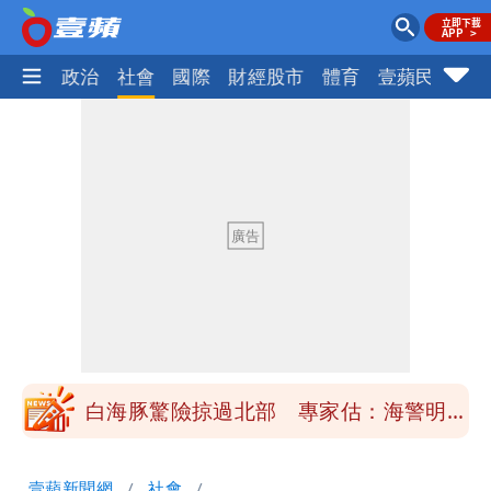
生活
政治
社會
國際
財經股市
體育
壹蘋民調
火
「楊承勳」名字終於公開！被害人父淚喊
「終於能交代」 捐500萬獎學金延續愛
白海豚颱風逼近！鄭明典示警「恐遇黑潮
變強」 路徑分歧藏警訊：不利強度維持
高希均辭世享耆壽90歲 畢生推動閱讀
與進步觀念
內馬爾開到「寶可夢神包」後徹底入坑
砸重金再買一整桌卡盒
白海豚驚險掠過北部 專家估：海警明發
布 陸警可能相對低
「楊承勳」名字終於公開！被害人父淚喊
壹蘋新聞網
社會