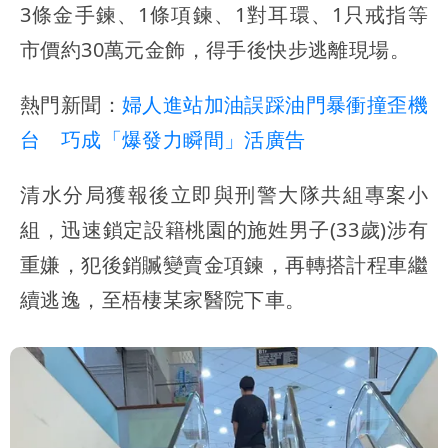
3條金手鍊、1條項鍊、1對耳環、1只戒指等
市價約30萬元金飾，得手後快步逃離現場。
熱門新聞：
婦人進站加油誤踩油門暴衝撞歪機
台 巧成「爆發力瞬間」活廣告
清水分局獲報後立即與刑警大隊共組專案小
組，迅速鎖定設籍桃園的施姓男子(33歲)涉有
重嫌，犯後銷贓變賣金項鍊，再轉搭計程車繼
續逃逸，至梧棲某家醫院下車。