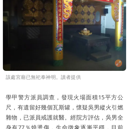
該處宮廟已無祀奉神明。讀者提供
學甲警方派員調查，發現火場面積15平方公
尺，有遺留好幾個瓦斯罐，懷疑吳男縱火引燃
雜物，已派員戒護就醫。經院方評估，吳男全
身有77％燒燙傷，生命徵象逐漸平穩，目前