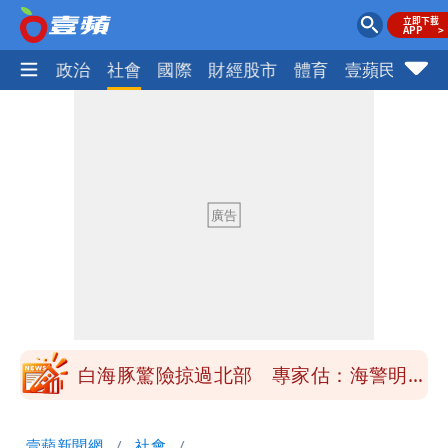
生活
政治
社會
國際
財經股市
體育
壹蘋民調
火
「楊承勳」名字終於公開！被害人父淚喊
「終於能交代」 捐500萬獎學金延續愛
白海豚颱風逼近！鄭明典示警「恐遇黑潮
變強」 路徑分歧藏警訊：不利強度維持
高希均辭世享耆壽90歲 畢生推動閱讀
與進步觀念
內馬爾開到「寶可夢神包」後徹底入坑
砸重金再買一整桌卡盒
白海豚驚險掠過北部 專家估：海警明發
布 陸警可能相對低
「楊承勳」名字終於公開！被害人父淚喊
壹蘋新聞網
社會