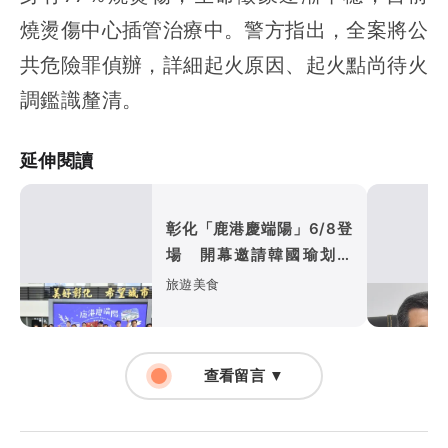
燒燙傷中心插管治療中。警方指出，全案將公
共危險罪偵辦，詳細起火原因、起火點尚待火
調鑑識釐清。
延伸閱讀
彰化「鹿港慶端陽」6/8登
場 開幕邀請韓國瑜划龍
舟！3大活動必訪
旅遊美食
查看留言 ▼