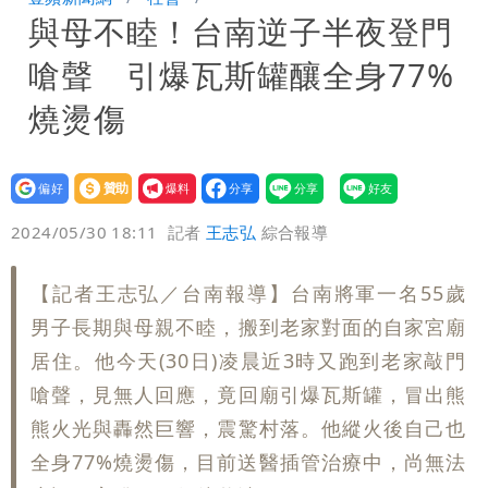
與母不睦！台南逆子半夜登門
「終於能交代」 捐500萬獎學金延續愛
白海豚颱風逼近！鄭明典示警「恐遇黑潮
嗆聲 引爆瓦斯罐釀全身77%
變強」 路徑分歧藏警訊：不利強度維持
燒燙傷
設為
贊助
我要
偏好
壹蘋
爆料
2024/05/30 18:11
記者
王志弘
綜合報導
【記者王志弘／台南報導】台南將軍一名55歲
男子長期與母親不睦，搬到老家對面的自家宮廟
居住。他今天(30日)凌晨近3時又跑到老家敲門
嗆聲，見無人回應，竟回廟引爆瓦斯罐，冒出熊
熊火光與轟然巨響，震驚村落。他縱火後自己也
全身77%燒燙傷，目前送醫插管治療中，尚無法