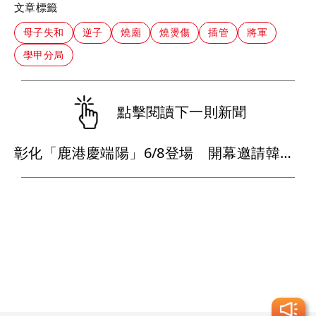
文章標籤
母子失和
逆子
燒廟
燒燙傷
插管
將軍
學甲分局
點擊閱讀下一則新聞
彰化「鹿港慶端陽」6/8登場 開幕邀請韓國瑜划龍舟！3大活動必訪