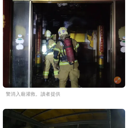
警消入廟灌救。讀者提供