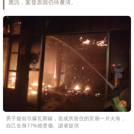
應訊，案發原因仍待釐清。
男子疑似引爆瓦斯罐，造成所居住的宮廟一片火海，
自己全身77%燒燙傷。讀者提供