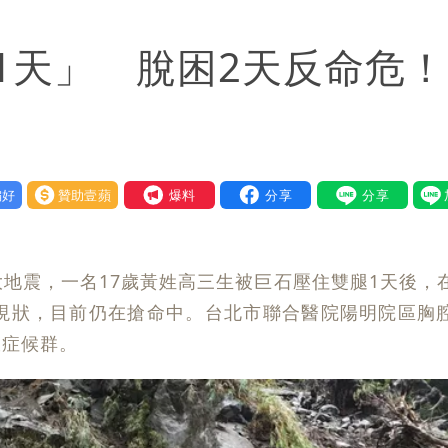
入！杰威爾發聲明怒斥
1天」 脫困2天反命危
」日人讚爆：乾脆給台灣統治
先進製程 挑戰擴產魔咒
責任」
好
贊助壹蘋
我要爆料
！漲租→續約前翻臉→存證信逼遷 Summer火大
間商羈押禁見
2大地震，一名17歲黃姓高三生被巨石壓住雙腿1天後，
：上廁所多少？
的現狀，目前仍在搶命中。台北市聯合醫院陽明院區胸
室症候群。
暴風圈逼近岸處
保＋限居