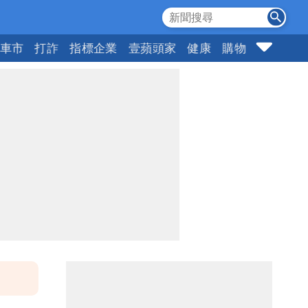
車市
打詐
指標企業
壹蘋頭家
健康
購物
女神
1