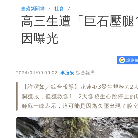
華語天王遭亂爆私生子 周杰倫無辜捲
壹蘋新聞網
社會
高三生遭「巨石壓腿
比政府還有愛！台灣暖捐熊本「1物資
這次真的不一樣？南亞科砸3466億拚
因曝光
連戰二媳罕見發火！砲轟財政部「不負
設為偏
獨家｜蕭敬騰「渡邉」日料店慘遇惡房東
2024/04/09 09:02
李逸安
綜合報導
10點強打）
苦茶癌油｜威加2老闆交保！採購、中
【許潔如／綜合報導】花蓮4/3發生規模7.
廉航新規「頭頂置物櫃收費」 網崩潰
洞獲救，但獲救卻1、2天卻發生心跳停止
師蘇一峰表示，這可能是因為久壓出現了腔
白海豚路徑變了！專家：離台又更近 
3資深房仲遭聲押禁見！士院裁定全交