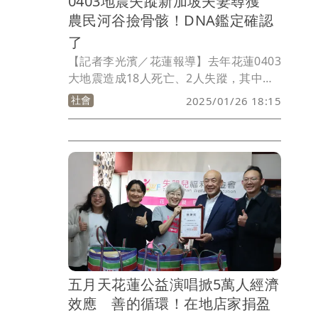
0403地震失蹤新加坡夫妻尋獲
農民河谷撿骨骸！DNA鑑定確認
了
【記者李光濱／花蓮報導】去年花蓮0403
大地震造成18人死亡、2人失蹤，其中新
加坡一對夫妻2人疑似受困砂卡礑步道內
社會
2025/01/26 18:15
失聯，家屬透過台灣地檢署向法院聲請死
亡宣告去年底獲准。不過今年1月有農民
在河谷發現疑似髖骨部位的人骨，經警方
取回鑑定後，確定人骨DNA是失蹤的47歲
新加坡男子Sim Hwee Kok。
五月天花蓮公益演唱掀5萬人經濟
效應 善的循環！在地店家捐盈