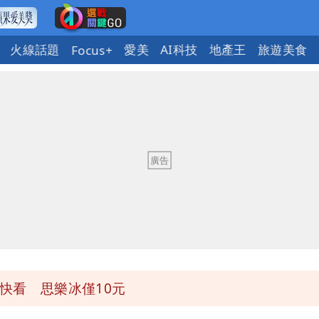
火線話題
愛美
AI科技
地產王
旅遊美食
Focus+
下到紫爆」
說話了
觸法
萬安說了
快看 思樂冰僅10元