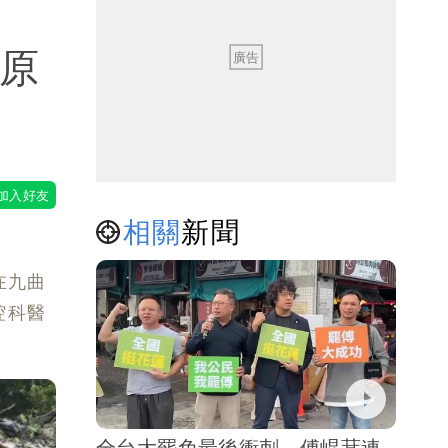
！原
（壹蘋
相關
新聞
在九曲
腔科醫
全台大罷免最後衝刺 傅崐萁連