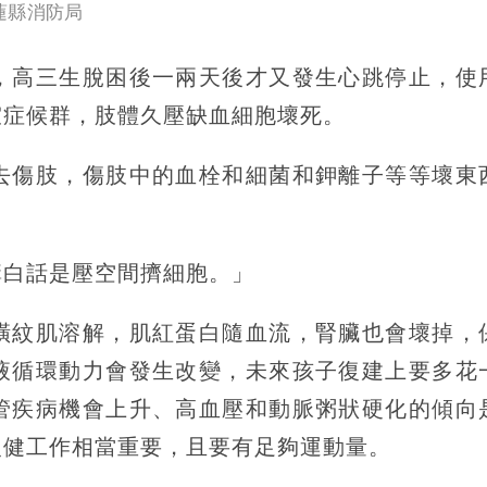
蓮縣消防局
，高三生脫困後一兩天後才又發生心跳停止，使
室症候群，肢體久壓缺血細胞壞死。
去傷肢，傷肢中的血栓和細菌和鉀離子等等壞東
。
講白話是壓空間擠細胞。」
橫紋肌溶解，肌紅蛋白隨血流，腎臟也會壞掉，
液循環動力會發生改變，未來孩子復建上要多花
管疾病機會上升、高血壓和動脈粥狀硬化的傾向
復健工作相當重要，且要有足夠運動量。