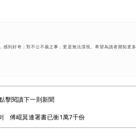
，感到好奇；對不公不義之事，更是無法漠視。希望為讀者開拓更
點擊閱讀下一則新聞
刺 傅崐萁連署書已衝1萬7千份