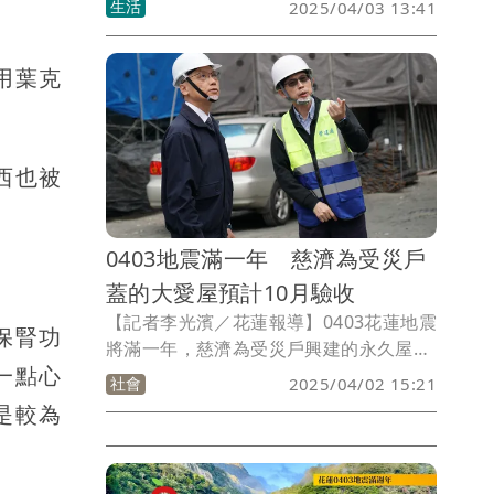
生活
2025/04/03 13:41
地震，因此震感明顯，最大震度達4級。
由於震源靠近雲林、嘉義及台南等地，災
用葉克
防告警系統（PWS）已對這些地區發送警
報，提醒民眾留意安全，高鐵公司也公布
因應措施。
西也被
0403地震滿一年 慈濟為受災戶
蓋的大愛屋預計10月驗收
【記者李光濱／花蓮報導】0403花蓮地震
保腎功
將滿一年，慈濟為受災戶興建的永久屋
一點心
(大愛屋)，預計今年9月竣工10月完成驗
社會
2025/04/02 15:21
收，將提供144戶受災戶使用。
是較為