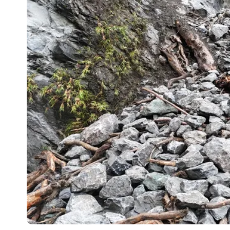
UNIQLO涼感衣不涼？店員揭「洗標編
國家隊戰績！投資報酬率飆81％ 台積
賴清德「總統級嘲諷」嗆爆盧秀燕！8
70歲姜厚任攜小2輪女友現身！交往原因
駐英台北代表處徵助理 薪資99K！工
白海豚明恐海警！全台大雨3天「這區
疑「破百間日租套房」遭罰25萬 業者