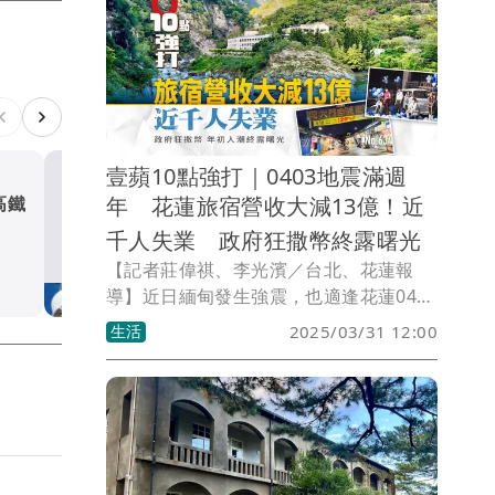
壹蘋10點強打｜0403地震滿週
年 花蓮旅宿營收大減13億！近
高鐵
0403地震滿一年 慈濟為
戶蓋的大愛屋預計10月驗收
千人失業 政府狂撒幣終露曙光
【記者莊偉祺、李光濱／台北、花蓮報
社會
導】近日緬甸發生強震，也適逢花蓮0403
地震滿週年之際。去年飽受各種天災摧殘
生活
2025/03/31 12:00
的花蓮，在地觀光旅館營收就減少了13億
元，為重振觀光政府陸續推出一系列花蓮
振興方案，包含住宿補助、農粉幣與文化
幣等，動用第二預備金投入就高達10.6億
元，但已明顯無法補足旅宿業的損失金
額。去年發生地震的4月統計，花蓮飯店