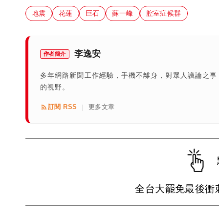
地震
花蓮
巨石
蘇一峰
腔室症候群
李逸安
作者簡介
多年網路新聞工作經驗，手機不離身，對眾人議論之事
的視野。
訂閱 RSS
更多文章
|
全台大罷免最後衝