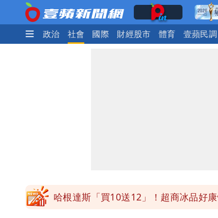
時尚
生活
政治
社會
國際
財經股市
體育
壹蘋民調
白海豚明恐海警！全台大雨3天「這區
疑「破百間日租套房」遭罰25萬 業者
她遲到1分鐘被迫請假1小時 律師：已
白海豚颱風進逼！北市再放整備假？蔣
哈根達斯「買10送12」！超商冰品好康