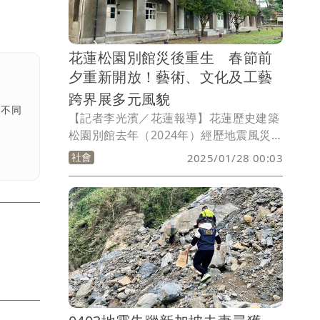
住用率最低僅4.11%，包含營收王太魯閣
晶英、翰品酒店都進行暫時或永久停業，
各類旅宿員工就有近千人面臨失業或轉
花蓮松園別館災後重生 春節前
職，其他餐飲小吃更不計其數。有業者指
夕重新開放！藝術、文化及工藝
出，真正明顯感受到花蓮觀光復甦是從去
年11月才開始，暑假7、8月雖有旅遊補助
跨界展多元風貌
但幫助有限。目前花蓮縣府公布今年1月
多不同
【記者李光濱／花蓮報導】花蓮歷史建築
份達79萬遊客人次，已與地震前同期標準
松園別館去年（2024年）經歷地震風災，
相當，部分業者也希望接下來4月清明
園區整修封閉4個月，今年1月重新開放，
社會
2025/01/28 00:03
節、兒童節連假可助攻復甦，但對比春節
春節連假期間遊客又多一處景點可以駐
連假經驗仍是一大挑戰。
足。