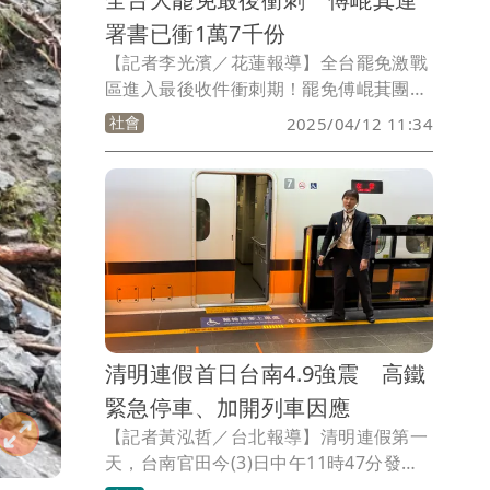
署書已衝1萬7千份
【記者李光濱／花蓮報導】全台罷免激戰
區進入最後收件衝刺期！罷免傅崐萁團體
微光花蓮公布，已收到17000份連署書，
社會
2025/04/12 11:34
距離達標門檻尚需2000多份。民進黨立委
沈伯洋今（12日）在花蓮市重慶市場進行
徒步掃街搜集連署書，高喊「罷免大成
功，就差你一份」，果然吸引不少民眾停
下腳步現場連署。
清明連假首日台南4.9強震 高鐵
緊急停車、加開列車因應
【記者黃泓哲／台北報導】清明連假第一
天，台南官田今(3)日中午11時47分發生
規模4.9地震，深度僅7.3公里，屬於淺層