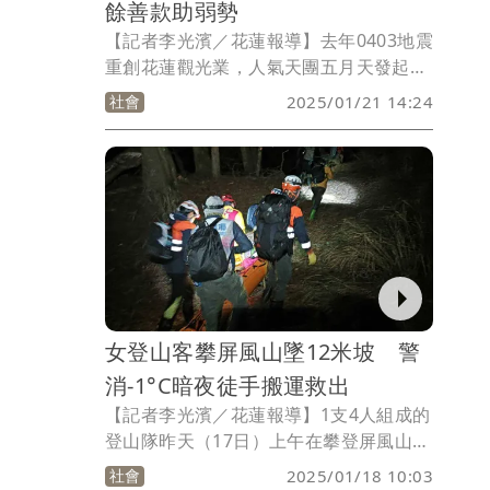
餘善款助弱勢
【記者李光濱／花蓮報導】去年0403地震
重創花蓮觀光業，人氣天團五月天發起到
花蓮進行公益演唱會，成功吸引超過5萬
社會
2025/01/21 14:24
歌迷湧入花蓮消費，也帶動可觀經濟效
應。今天有店家更將營收盈餘捐出給弱勢
團體，希望帶動「善的循環」。
女登山客攀屏風山墜12米坡 警
消-1°C暗夜徒手搬運救出
【記者李光濱／花蓮報導】1支4人組成的
登山隊昨天（17日）上午在攀登屏風山下
撤往台八線登山口途中，其中1名70歲女
社會
2025/01/18 10:03