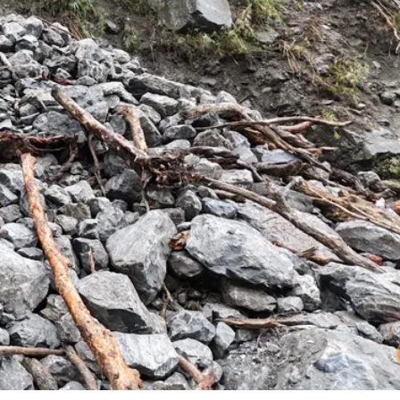
號」藏玄機
電一檔狂賺76億
年總帳一次掀翻
超Man
作內容讓人看傻
下到紫爆」
說話了