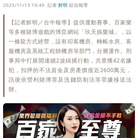
偏好
壹蘋
爆料
2023/11/13 10:49
記者
鮮明
綜合報導
【記者鮮明／台中報導】提供運動賽事、百家樂
等多種賭博遊戲的博弈網站「玖天娛樂城」，以
一條龍方式經營，設有叩客機房、轉帳水房、客
服機房及系統工程師機房等部門，分層運作。刑
事局中打展開連續2波緝捕行動，共查獲42名嫌
犯，扣押的不法資金及房產價值近2600萬元，
訊後依營利賭博罪及洗錢防制法等罪嫌移送法
辦。