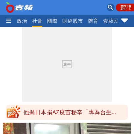
生活
政治
社會
國際
財經股市
體育
壹蘋民調
火
「最挺台議員」遺作！美參院通過制裁
案 重課俄羅斯500%關稅
姜厚任不信會被嫩女友「辣手摧花」 曝
創演藝工會最遺憾一事
白海豚勾到「台灣陸地」了！雙眼牆旋
繞 路徑擺盪
特斯拉衝夜市…猛撞12車！民眾嚇「賓士
救好幾條人命」
他揭日本捐AZ疫苗秘辛「專為台生
產」：終還陳時中清白
白海豚西進！專家：「大轉彎」機率非常