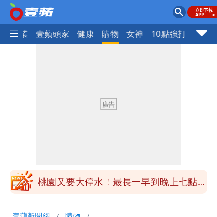
指標企業
壹蘋頭家
健康
購物
女神
10點強打
女生一對A錯了嗎？環法女子自由車賽
男裁判勒令女選手「解衣」檢查
揮別9年演藝圈 女演員當「全職運將」
公布收入比拍戲賺更多
他二刷《蜘蛛人》一路劇透 周圍觀眾氣
炸開扁
白海豚發威！內褲掛陽台被吹走 議員神
回1句笑翻10萬人
桃園又要大停水！最長一早到晚上七點都
沒水用
民間採購BNT源頭 鄭運鵬：有群人故意
壹蘋新聞網
購物