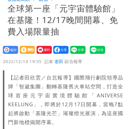
全球第一座「元宇宙體驗館」
「洗腦台灣人兩觀念」
女生一對A錯了嗎？環法女子自由車賽
在基隆！12/17晚間開幕、免
男裁判勒令女選手「解衣」檢查
揮別9年演藝圈 女演員當「全職運將」
費入場限量抽
公布收入比拍戲賺更多
設為
贊助
我要
偏好
壹蘋
爆料
2022/12/10 19:55
記者
老田
綜合報導
【記者田欣雲／台北報導】國際飛行劇院領導品
牌「智崴集團」翻轉基隆舊火車站空間，打造全
球首座元宇宙實境體驗館「ANIVERSE
KEELUNG」，即將於12月17日開幕，當晚7點
起將啟動「基隆光芒」璀璨燈光展演，為這座國
門新地標揭開序幕。