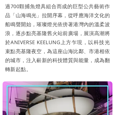
過700顆捕魚燈具組合而成的巨型公共藝術作
品「山海鳴光」拉開序幕，從呼應海洋文化的
船鳴聲開始，璀璨燈光依傍著港灣內的溫柔波
浪，逐步點亮基隆舊火站前廣場，展演高潮將
於ANIVERSE KEELUNG上方乍現，以科技光
束點亮基隆夜空，為這座山海比鄰、市港相依
的城市，注入嶄新的科技體質與能量，成為翻
轉新起點。