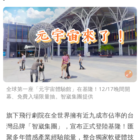
全球第一座「元宇宙體驗館」在基隆！12/17晚間開
幕、免費入場限量抽。智崴集團提供
旗下飛行劇院在全世界擁有近九成市佔率的台
灣品牌「智崴集團」，宣布正式登陸基隆！匯
聚多年體感產業經驗能量，整合獨家軟硬體技