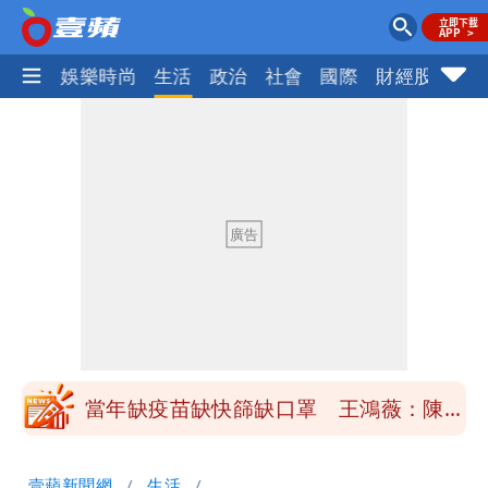
熱門
娛樂時尚
生活
政治
社會
國際
財經股市
體
慈濟買BNT遭詐10億元 蔡英文：政府
很多謹慎判斷當時未被理解
抄襲造假當上劍橋大學教授 神鬼級履歷
「攏係假」
陳時中給沈伯洋「3個建議」：別因選市
長變猙獰，否則就跟對手一樣
「慈濟別想躲在受害者3字後面」 她：
10.6億顧問費決策過程在哪
當年缺疫苗缺快篩缺口罩 王鴻薇：陳時
中哪來勇氣要別人道歉
兆基風暴！前董座李建成移送北檢 是否
壹蘋新聞網
生活