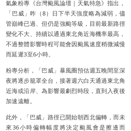
氣象粉專《台灣颱風論壇｜天氣特急》指出，
「巴威」昨（8）日下半天強度略為減弱，儘
管巔峰已過、但仍是強颱等級，目前最新路徑
變化不大、持續以通過東北角近海機率最高，
不過整體影響時程可能會因颱風速度稍微減慢
而延遲3至6小時。
粉專分析，「巴威」暴風圈預估週五晚間至深
夜將逐步籠罩全台，接著週六白天通過東北角
近海或沿岸、為影響最劇烈時段，直到入夜後
加速遠離。
此外，「巴威」路徑已開始朝西北偏轉，而未
來36小時偏轉幅度將決定颱風會是擦邊而