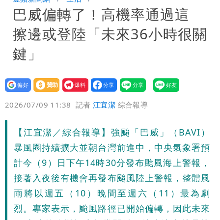
巴威偏轉了！高機率通過這
聲押？交保？複訊後揭曉
慈濟買BNT遭詐10億元 蔡英文：政府
擦邊或登陸「未來36小時很關
很多謹慎判斷當時未被理解
抄襲造假當上劍橋大學教授 神鬼級履歷
鍵」
「攏係假」
設為
贊助
我要
偏好
壹蘋
爆料
2026/07/09 11:38
記者
江宜潔
綜合報導
【江宜潔／綜合報導】強颱「巴威」（BAVI）
暴風圈持續擴大並朝台灣前進中，中央氣象署預
計今（9）日下午14時30分發布颱風海上警報，
接著入夜後有機會再發布颱風陸上警報，整體風
雨將以週五（10）晚間至週六（11）最為劇
烈。專家表示，颱風路徑已開始偏轉，因此未來