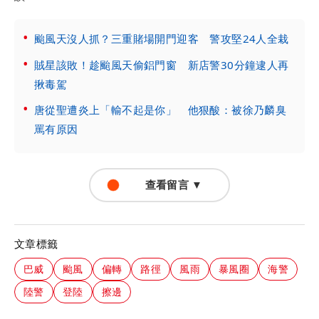
颱風天沒人抓？三重賭場開門迎客 警攻堅24人全栽
賊星該敗！趁颱風天偷鋁門窗 新店警30分鐘逮人再
揪毒駕
唐從聖遭炎上「輸不起是你」 他狠酸：被徐乃麟臭
罵有原因
查看留言 ▼
文章標籤
巴威
颱風
偏轉
路徑
風雨
暴風圈
海警
陸警
登陸
擦邊