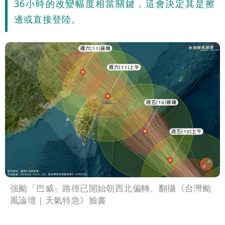
36小時的改變幅度相當關鍵，這會決定其是擦
邊或直接登陸。
強颱「巴威」路徑已開始朝西北偏轉。翻攝《台灣颱
風論壇｜天氣特急》臉書