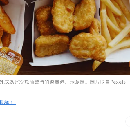
成為此次癌油暫時的避風港。示意圖。圖片取自Pexels
油風暴〉