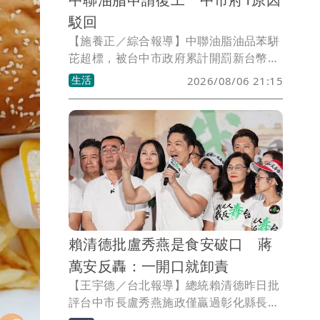
駁回
【施養正／綜合報導】中聯油脂油品苯駢
芘超標，被台中市政府累計開罰新台幣
600萬元並勒令停工。中聯公司於7月31
生活
2026/08/06 21:15
日提出復工申請，市府於8月5日依法駁
回。台中市政府強調，在各項風險獲得有
效控制前，絕不同意復工。
賴清德批盧秀燕是食安破口 蔣
萬安反轟：一開口就卸責
【王宇德／台北報導】總統賴清德昨日批
評台中市長盧秀燕施政僅贏過彰化縣長，
還指台中是「食安破口」。台北市長蔣萬