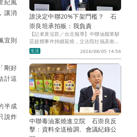
世紀風
，讓消
誰決定中聯20%下架門檻？ 石
崇良坦承拍板：我負責
【記者黃泓哲／台北報導】中聯油脂苯駢
佩宜則
芘超標事件持續延燒，立法院社福及衛環
委員會針對問題油品流向及下架標準展開
生活
2026/08/05 14:56
攻防。其中，使用問題油品含量達20%的
食品必須下架的決策過程，成為朝野立委
「剛好
追問焦點。衛福部長石崇良在備詢時表
估計這
示，相關標準是依據專家會議討論結果訂
定，但當被問到究竟是誰拍板時，他也明
確表示：「這個我負責，沒有問題。」並
進一步承認，20%下架標準最終由他決
的半成
定。
只說炸
中聯毒油案燒進立院 石崇良反
擊：資料全送檢調、會議紀錄公