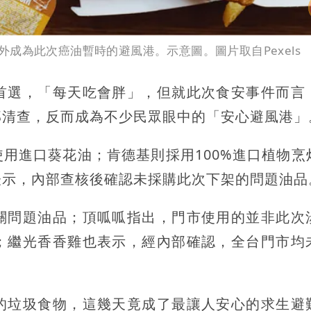
成為此次癌油暫時的避風港。示意圖。圖片取自Pexels
首選，「每天吃會胖」，但就此次食安事件而言
部清查，反而成為不少民眾眼中的「安心避風港」
用進口葵花油；肯德基則採用100%進口植物烹
表示，內部查核後確認未採購此次下架的問題油品
關問題油品；頂呱呱指出，門市使用的並非此次
；繼光香香雞也表示，經內部確認，全台門市均
的垃圾食物，這幾天竟成了最讓人安心的求生避