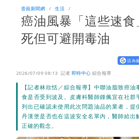
木瓜霞｜姜厚任戀上奇女子撞哏「香港
壹蘋新聞網
生活
癌油風暴「這些速食
離核戰更近？美軍擬鬆綁川普動用戰術
有人利用「上人」掏空慈濟？ 張景森提
死但可避開毒油
設為偏
2026/07/09 08:13
記者
即時中心
綜合報導
【記者林欣恬／綜合報導】中聯油脂致癌油
食是否受到波及。皮膚科醫師鍾佩宜在社群
列出已確認未使用此次問題油品的業者，提
丹漢堡是否也在這波安全名單內，醫師給出
正確的觀念。