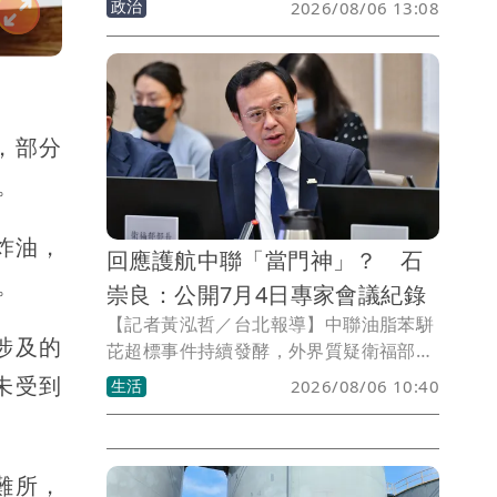
政治
2026/08/06 13:08
安今（6）日重砲回擊，質疑賴清德「神
隱一個多月，一出來講話就是推卸責
任」，並要求中央針對毒油事件說清楚、
負起責任。
，部分
。
炸油，
回應護航中聯「當門神」？ 石
。
崇良：公開7月4日專家會議紀錄
【記者黃泓哲／台北報導】中聯油脂苯駢
涉及的
芘超標事件持續發酵，外界質疑衛福部處
理過程不夠透明。立法院社福及衛環委員
未受到
生活
2026/08/06 10:40
會通過提案，要求公開7月4日專家會議紀
錄、影音及相關文件。衛福部長石崇良表
示，相關錄音、影音與文件資料先前已全
難所，
數送交檢調機關調查，為了回應外界質