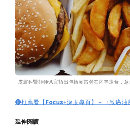
皮膚科醫師鍾佩宜指出包括麥當勞在內等速食，意外
🔴推薦看【Focus+深度專頁】－〈致癌
延伸閱讀