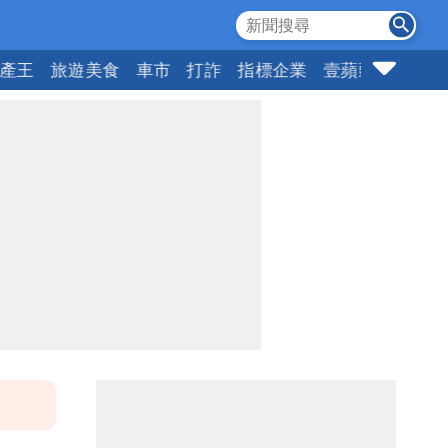
產王
旅遊美食
車市
打詐
指標企業
壹蘋頭家
健康