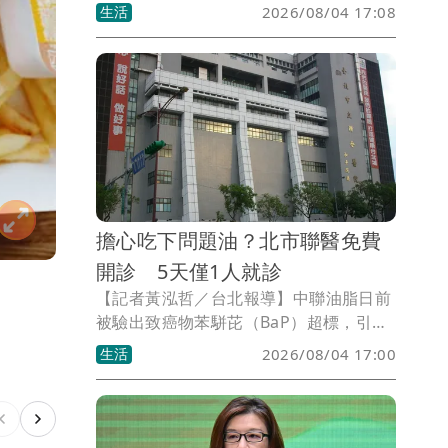
助民眾了解中聯油脂苯駢芘超標事件可能
生活
2026/08/04 17:08
帶來的健康風險。然而，門診開設不到一
週，截至8月3日下午，竟然只有1人掛
號。這個數字不只是尷尬，更像是一記響
亮耳光，狠狠打在決策者臉上。
擔心吃下問題油？北市聯醫免費
開診 5天僅1人就診
【記者黃泓哲／台北報導】中聯油脂日前
被驗出致癌物苯駢芘（BaP）超標，引發
民眾擔憂是否吃下問題油品、影響健康。
生活
2026/08/04 17:00
為回應外界疑慮，台北市立聯合醫院全台
首創設立「食用油品健康諮詢門診」，自
7月30日起開放民眾預約，希望透過專業
醫療團隊提供健康評估與諮詢服務，但統