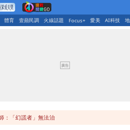
體育
壹蘋民調
火線話題
愛美
AI科技
地
Focus+
性核武
2建議：這是保護慈濟
事痛罵「蔣萬安無能無恥」
斥小三傳言：你在講三小？
醫師：「幻謊者」無法治