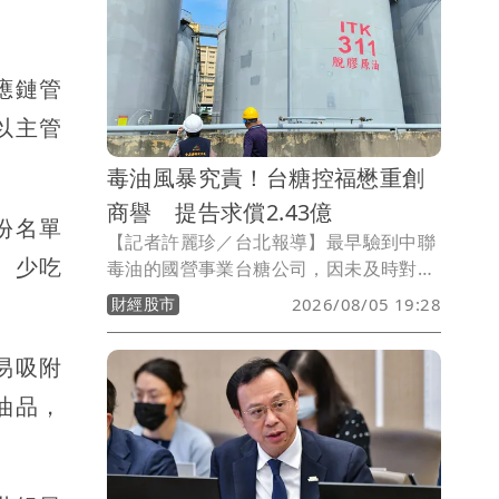
疑，衛福部將公開所有會議紀錄，讓社會
了解當時決策過程，釐清相關爭議。
應鏈管
以主管
毒油風暴究責！台糖控福懋重創
商譽 提告求償2.43億
份名單
【記者許麗珍／台北報導】最早驗到中聯
、少吃
毒油的國營事業台糖公司，因未及時對外
揭露引發批評。台糖公司今（5日）表
財經股市
2026/08/05 19:28
示，今年5月向福懋公司購買的粗油，針
對福懋公司提供來自中聯公司的粗油油
易吸附
源，造成台糖商譽受損、商品下架，沙拉
油商品損失至少有2.43億元，且遭外界指
油品，
出油品有問題，對此將研議提出告訴以正
視聽，盼外界勿以訛傳訛。