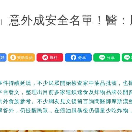
爺孫戀」 75歲男星傻淪小王一場空
」意外成安全名單！醫：
性核武
2建議：這是保護慈濟
好
贊助壹蘋
我要爆料
事件持續延燒，不少民眾開始檢查家中油品批號，也
平台發文，整理出目前多家連鎖速食及炸物品牌公開
供外食族參考。不少網友見文後留言詢問醫師摩斯漢
解答外，仍提醒民眾，在癌油風暴後仍儘量少吃炸物