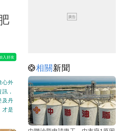
肥
相關
新聞
擔心外
資訊，
堡及丹
，才是
中聯油脂申請復工 中市府1原因