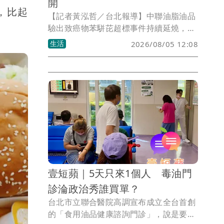
開
，比起
【記者黃泓哲／台北報導】中聯油脂油品
驗出致癌物苯駢芘超標事件持續延燒，外
界質疑衛福部食藥署7月4日召開的專家會
生活
2026/08/05 12:08
議程序是否妥當。衛福部長石崇良在立法
院衛環委員會表示，相關資料已全部送交
檢調機關調查，希望釐清外界爭議、還原
事實，同時承諾將公開7月4日專家會議的
完整紀錄，讓外界了解當天討論過程與決
策依據。
壹短蘋｜5天只來1個人 毒油門
診淪政治秀誰買單？
台北市立聯合醫院高調宣布成立全台首創
的「食用油品健康諮詢門診」，說是要協