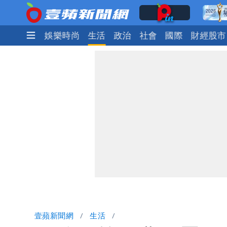
焦點
熱門
娛樂時尚
生活
政治
社會
國際
財經股市
壹蘋新聞網
生活