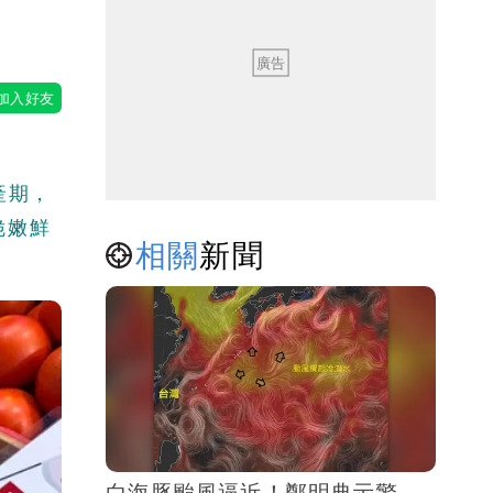
產期，
脆嫩鮮
相關
新聞
白海豚颱風逼近！鄭明典示警