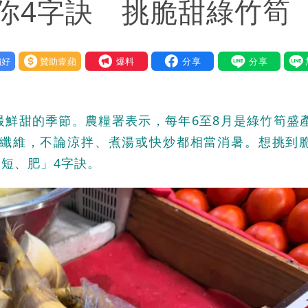
你4字訣 挑脆甜綠竹筍
好
贊助壹蘋
我要爆料
最鮮甜的季節。農糧署表示，每年6至8月是綠竹筍盛
纖維，不論涼拌、煮湯或快炒都相當消暑。想挑到
短、肥」4字訣。