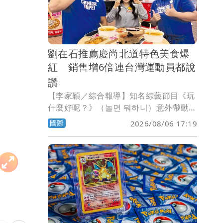
劉在石推薦慶尚北道特色美食爆
紅 銷售增6倍連台灣運動員都說
讚
【李家穎／綜合報導】知名綜藝節目《玩
什麼好呢？》（놀면 뭐하니）意外帶動地
方美食熱潮！慶尚北道龜尾市（Gumi）
國際
2026/08/06 17:19
招牌特色美食「現炸拉麵（갓 튀긴 라
면）」在節目播出後人氣暴衝，不僅
YouTube相關影片累積突破560萬次觀
看，泡麵銷量更比節目前暴增超過6倍，
成為近期最夯的打卡美食。