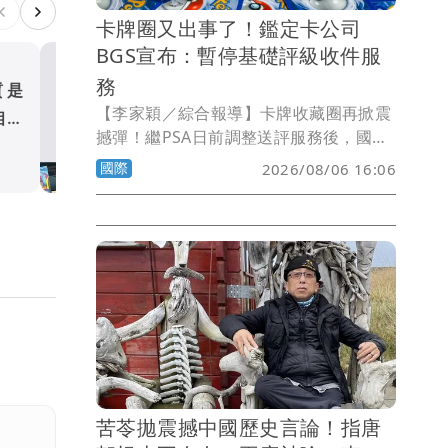
卡牌圈又出事了！鑑定卡公司
BGS宣布：暫停基礎評級收件服
務
質是
內馬爾開到「寶可夢神包」
【李家穎／綜合報導】卡牌收藏圈再掀震
相：
底入坑 砸重金再買一整桌卡
撼彈！繼PSA日前調整送評服務後，國際
體育
評級龍頭之一的Beckett Grading
國際
2026/08/06 16:06
Services（BGS）也無預警宣布，即日起
暫停受理旗下最受玩家使用的Base與
Standard兩大平價評級方案，預計最快
要到9月15日才會恢復收件，引發全球卡
牌玩家熱議。
苦苓拋震撼中國歷史言論！指唐