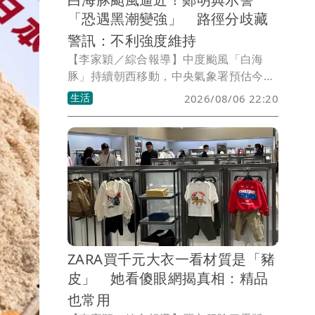
「恐遇黑潮變強」 路徑分歧藏
警訊：不利強度維持
【李家穎／綜合報導】中度颱風「白海
豚」持續朝西移動，中央氣象署預估今
（6日）晚起外圍雲系將逐漸接近台灣。
生活
2026/08/06 22:20
前中央氣象局長鄭明典就在臉書分享海溫
與洋流分析圖指出，白海豚一路行經海域
已攪動冷海水，不過接近沖繩時，將通過
由黑潮維持的高海洋熱容區，過去曾有不
少颱風因此對流增強，未來強度變化仍值
得持續觀察。
ZARA買千元大衣一看材質是「豬
皮」 她看傻眼網揭真相：精品
也常用