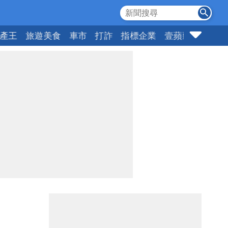
產王
旅遊美食
車市
打詐
指標企業
壹蘋頭家
健康