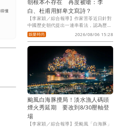
朝根本不存在 再度被嗆：李
白、杜甫用鮮卑文寫詩？
看得懂
【李家穎／綜合報導】作家苦苓近日針對
中國歷史朝代提出一連串看法，認為歷史
上不存在「順理成章傳承」的朝代，直言
娛樂時尚
2026/08/06 15:28
「唐朝是鮮卑人建立」、「漢唐文明、唐
人街都是後人塑造」，甚至批評以「X
朝」劃分歷史是黨國教育的一部分，引發
各界熱議。對此，歷史網紅Cheap發文反
擊，直批相關說法「根本是瞎編歷史」，
還酸稱這是「苦氏史觀」。
颱風白海豚攪局！淡水漁人碼頭
煙火秀延期 要改到8/30壓軸登
場
【李家穎／綜合報導】受颱風「白海豚」