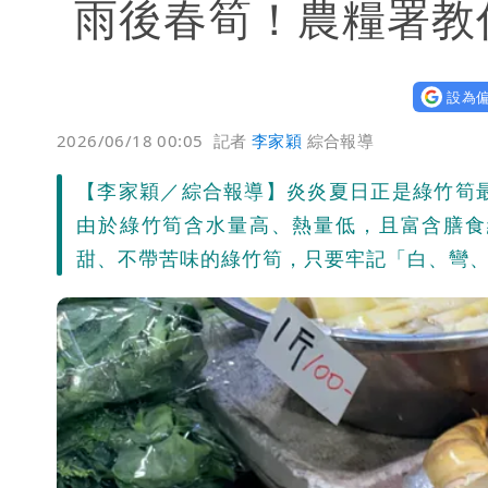
雨後春筍！農糧署教
設為偏
2026/06/18 00:05
記者
李家穎
綜合報導
【李家穎／綜合報導】炎炎夏日正是綠竹筍
由於綠竹筍含水量高、熱量低，且富含膳食
甜、不帶苦味的綠竹筍，只要牢記「白、彎、