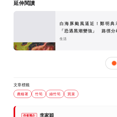
延伸閱讀
白海豚颱風逼近！鄭明典
「恐遇黑潮變強」 路徑分
警訊：不利強度維持
生活
文章標籤
農糧署
竹筍
綠竹筍
買菜
李家穎
作者簡介