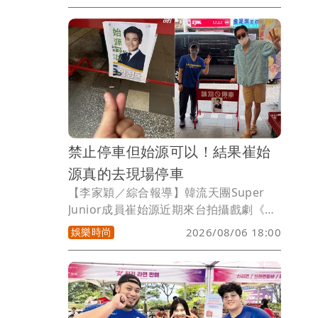
賽，首日便遭淘汰，原本被外界笑稱「牌
桌運氣低迷」，沒想到回家改開寶可夢卡
包，竟直接抽出玩家夢寐以求的「神
包」，一次開出多張超人氣稀有卡，也讓
他徹底入坑，又買了一整桌寶可夢卡盒。
禁止停車但始源可以！結果崔始
源真的去現場停車
【李家穎／綜合報導】韓流天團Super
Junior成員崔始源近期來台拍攝戲劇《要
是未曾相遇就好了》，不少粉絲頻頻巧遇
娛樂時尚
2026/08/06 18:00
偶像，也掀起一波「野生始源」熱潮。沒
想到近日一家餐廳擺放的「只有崔始源可
以停車」趣味拒馬，竟真的把本尊釣出現
身朝聖，逗趣互動笑翻大批網友。