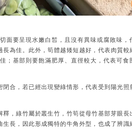
切面要呈現水嫩白皙，且沒有異味或腐敗味，
過長為佳。此外，筍體越矮短越好，代表肉質較
佳；基部則要飽滿肥厚、直徑較大，代表可食
密閉合，若已經出現變綠情形，代表受到陽光照
解釋，綠竹屬於叢生竹，竹筍從母竹基部芽眼長
曲生長，因此形成獨特的牛角外型，也成了辨識