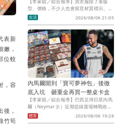
【李家穎／綜合報導】買衣服除了看版
型、價格，不少人也會留意材質標示。一
名網友近日逛服飾品牌ZARA時，意外發
生活
2026/08/06 21:05
現一件售價超過7000元的真皮外套，仔細
查看標籤後，竟寫著「100％豬皮」，讓
她當場愣住，直呼「豬皮也算是真皮
代表新
嗎？」更好奇若販售到中東等穆斯林市場
細嫩，
是否會有疑慮。貼文曝光後掀起熱議，也
釣出不少內行人解答。
部位較
內馬爾開到「寶可夢神包」後徹
射，容
底入坑 砸重金再買一整桌卡盒
【李家穎／綜合報導】巴西足球巨星內馬
爾（Neymar Jr.）近期從綠茵場轉戰收藏
出後，
圈，沒想到竟靠「寶可夢手氣」逆轉人
體育
2026/08/06 19:28
綠竹筍
生！剛在世界盃足球賽完成生涯最後舞台
後，內馬爾飛往拉斯維加斯參加撲克錦標