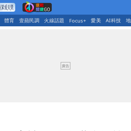
體育
壹蘋民調
火線話題
愛美
AI科技
地
Focus+