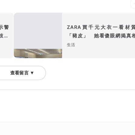
示警
ZARA買千元大衣一看材
歧藏
「豬皮」 她看傻眼網揭真
精品也常用
生活
查看留言 ▼