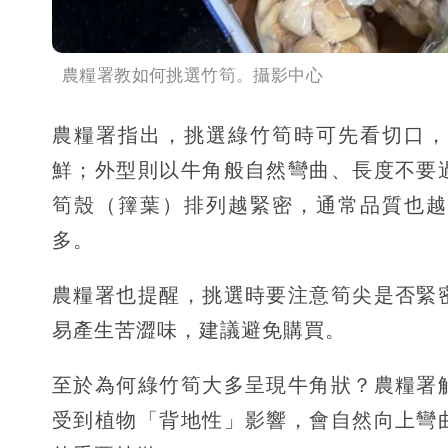
農糧署教如何挑選竹筍。攝影中心
農糧署指出，挑選綠竹筍時可先看切口，
鮮；外型則以牛角般自然彎曲、長度不要
筍殼（籜葉）排列越緊密，通常品質也越
多。
農糧署也提醒，挑選時要注意筍尖是否緊
易產生苦澀味，建議避免購買。
至於為何綠竹筍大多呈現牛角狀？農糧署
受到植物「背地性」影響，會自然向上彎