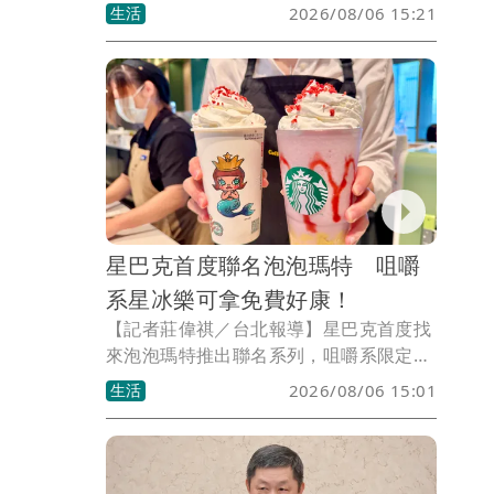
包含生鮮蔬果總備貨量提升2倍達180噸等
生活
2026/08/06 15:21
措施，且配合中元普渡採買需求同步推出
買1送1、第2件5折，以及葉菜每包39元
等優惠。
星巴克首度聯名泡泡瑪特 咀嚼
系星冰樂可拿免費好康！
【記者莊偉祺／台北報導】星巴克首度找
來泡泡瑪特推出聯名系列，咀嚼系限定口
味星冰樂附經典角色MOLLY杯款，還可
生活
2026/08/06 15:01
拿免費周邊，另有6大商品每項880元起，
包含水杯、馬克杯盤組及手提袋等。