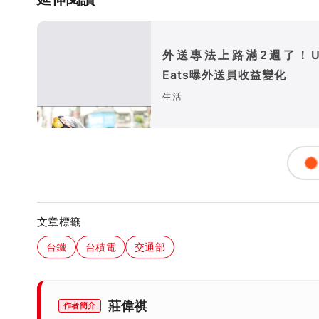
外送專法上路滿2週了！Ub
Eats曝外送員收益變化
生活
文章標籤
台鐵
台積電
交通部
莊偉祺
作者簡介