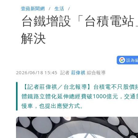
外送專法上路滿2週！Uber Eats曝外
壹蘋新聞網
生活
台鐵增設「台積電站
內馬爾開到「寶可夢神包」後徹底入坑
解決
設為偏
2026/06/18 15:45
記者
莊偉祺
綜合報導
【記者莊偉祺／台北報導】台積電不只股價
體鐵路立體化延伸總經費破1000億元，交
慢車，也提出應變方式。