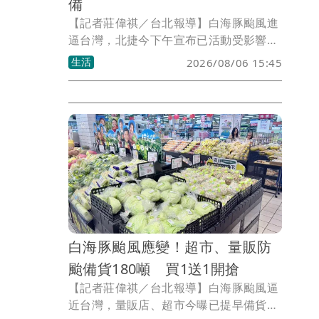
備
【記者莊偉祺／台北報導】白海豚颱風進
逼台灣，北捷今下午宣布已活動受影響，
包含星空電影院延期一週播放，貓空纜
生活
2026/08/06 15:45
車、兒童新樂園、台北小巨蛋則全面戒
備，將視颱風動態調整營運。
白海豚颱風應變！超市、量販防
颱備貨180噸 買1送1開搶
【記者莊偉祺／台北報導】白海豚颱風逼
近台灣，量販店、超市今曝已提早備貨，