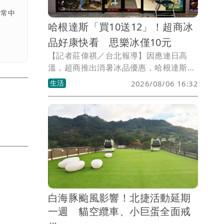
日常中
哈根達斯「買10送12」！超商冰
品好康快看 思樂冰僅10元
【記者莊偉祺／台北報導】因應連日高
溫，超商推出消暑冰品優惠，哈根達斯竟
買10送12、買30送36，還有配合飲料冰
生活
2026/08/06 16:32
品活動推出韓團Super Junior成員的圭賢
主題店，另一超商更有霜淇淋、思樂冰特
大杯優惠。
白海豚颱風影響！北捷活動延期
一週 貓空纜車、小巨蛋全面戒