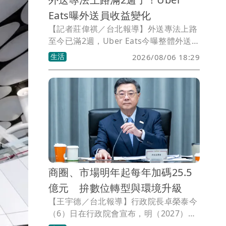
Eats曝外送員收益變化
【記者莊偉祺／台北報導】外送專法上路
至今已滿2週，Uber Eats今曝整體外送
員收益結構呈現正面成長，但各別實際收
生活
2026/08/06 18:29
入受市場供需、上線人數等影響，並強調
疊單內的各趟行程仍分別適用完整的基本
報酬最低金額保障。
商圈、市場明年起每年加碼25.5
億元 拚數位轉型與環境升級
【王宇德／台北報導】行政院長卓榮泰今
（6）日在行政院會宣布，明（2027）年
起將透過「中小微企業轉型升級發展方