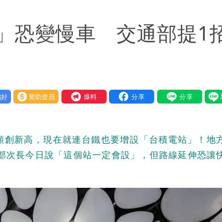
送員收益變化
」恐變慢車 交通部提1
 砸重金再買一整桌卡盒
好
贊助壹蘋
我要爆料
頻創新高，現在就連台鐵也要增設「台積電站」！地
通部次長今日說「這個站一定會設」，但路線延伸恐讓