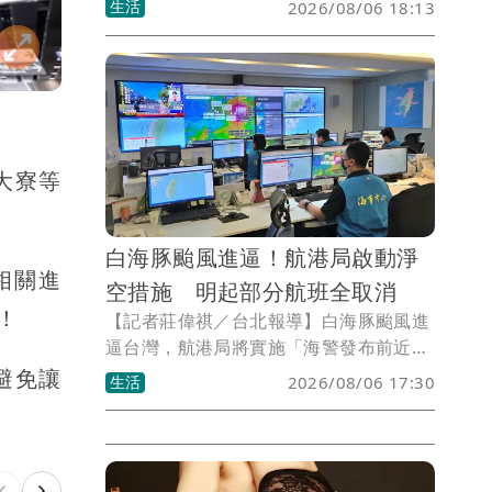
生活
2026/08/06 18:13
案」，每年加碼25.5億元，推動全台商
圈、市場及夜市數位化、國際化與環境升
級，改善公共設施與消費環境，提升小
型、微型商家競爭力。
大寮等
白海豚颱風進逼！航港局啟動淨
相關進
空措施 明起部分航班全取消
！
【記者莊偉祺／台北報導】白海豚颱風進
逼台灣，航港局將實施「海警發布前近岸
12浬海域淨空措施」，籲請警戒區內船舶
避免讓
生活
2026/08/06 17:30
及早駛離近岸12浬海域警戒區避風。同
時，受外圍環流影響，今起已有部分航班
停航，明起更有航線全取消的狀況。