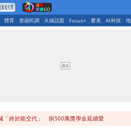
體育
壹蘋民調
火線話題
愛美
AI科技
地
Focus+
送員收益變化
 砸重金再買一整桌卡盒
發布 陸警可能相對低
 女師右眼虹膜斷裂恐失明
「終於能交代」 捐500萬獎學金延續愛