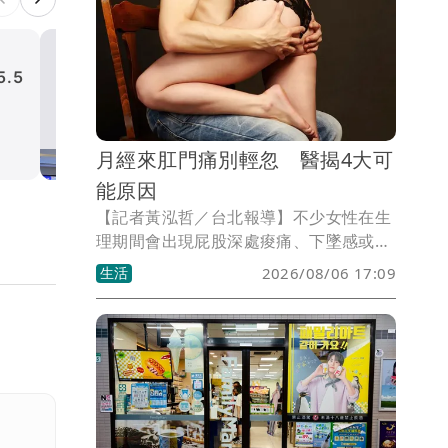
.5
白海豚颱風進逼！航港局啟
空措施 明起部分航班全取消
生活
月經來肛門痛別輕忽 醫揭4大可
能原因
【記者黃泓哲／台北報導】不少女性在生
理期間會出現屁股深處痠痛、下墜感或排
便不適，第一時間往往以為是痔瘡發作。
生活
2026/08/06 17:09
不過大腸直腸外科醫師張良實提醒，經期
出現肛門或臀部疼痛，不一定都是痔瘡造
成，背後可能與荷爾蒙變化、骨盆腔問題
或婦科疾病有關。