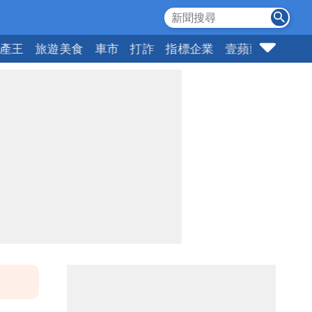
產王
旅遊美食
車市
打詐
指標企業
壹蘋頭家
健康