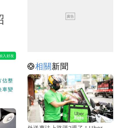
招
相關
新聞
方估整
快車變
外送專法上路滿2週了！Uber