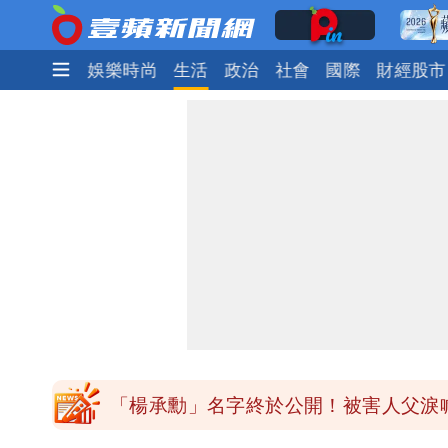
焦點
熱門
娛樂時尚
生活
政治
社會
國際
財經股市
外送專法上路滿2週！Uber Eats曝外
內馬爾開到「寶可夢神包」後徹底入坑
白海豚驚險掠過北部 專家估：海警明
獨家｜台中國一特教生持掃把攻擊老師
「楊承勳」名字終於公開！被害人父淚喊