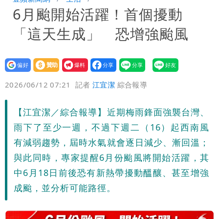
6月颱開始活躍！首個擾動
原因「模仿超人力霸王」
原本對小S印象差 家長曝她「私下1舉
「這天生成」 恐增強颱風
動」徹底改觀
姜厚任小24歲女友「舊身分」曝光！昔
交往3個月閃嫁農業處科長
柯文哲陪媽媽過父親節 分享「爸爸留給
設為
贊助
我要
偏好
壹蘋
爆料
2026/06/12 07:21
記者
江宜潔
綜合報導
我最重要的一課」
【江宜潔／綜合報導】近期梅雨鋒面強襲台灣、
雨下了至少一週，不過下週二（16）起西南風
有減弱趨勢，屆時水氣就會逐日減少、漸回溫；
與此同時，專家提醒6月份颱風將開始活躍，其
中6月18日前後恐有新熱帶擾動醞釀、甚至增強
成颱，並分析可能路徑。