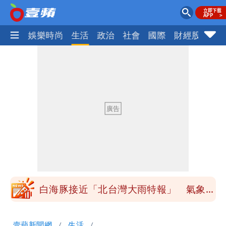
熱門
娛樂時尚
生活
政治
社會
國際
財經股市
體
姜厚任小24歲女友「舊身分」曝光！昔
交往3個月閃嫁農業處科長
柯文哲陪媽媽過父親節 分享「爸爸留給
我最重要的一課」
慈濟內部信流出！公開遭騙10億採購過
程
白海豚颱風來了！8地大雨特報 24小時
恐下500毫米
白海豚接近「北台灣大雨特報」 氣象
署：本島陸警機率低
男童躍下2.6米高台摔斷腳後跟 妹妹揭
壹蘋新聞網
生活