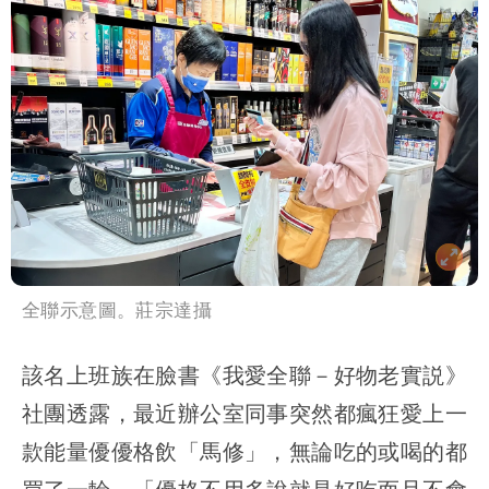
勝：時間久看出睿智
中國賣家被踢爆在網購平台「租人頭」
吳欣岱：完美偽裝台灣企業
全聯示意圖。莊宗達攝
該名上班族在臉書《我愛全聯－好物老實説》
社團透露，最近辦公室同事突然都瘋狂愛上一
款能量優優格飲「馬修」，無論吃的或喝的都