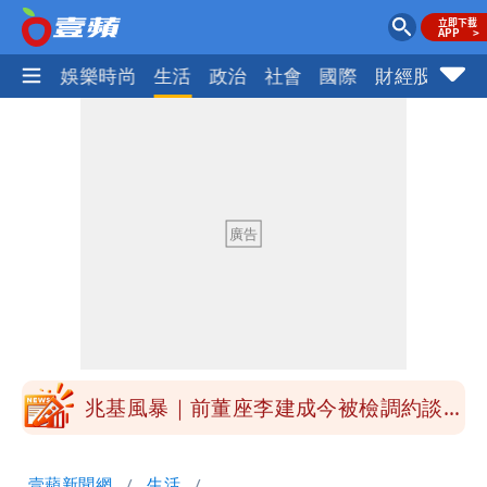
熱門
娛樂時尚
生活
政治
社會
國際
財經股市
體
慈濟被騙10億！陳時中一語成讖 王必
勝：時間久看出睿智
中國賣家被踢爆在網購平台「租人頭」
吳欣岱：完美偽裝台灣企業
白海豚今下午2點半發海警！陸警機率最
高是這縣市
關之琳爆「奶孫戀」愛上小36歲男模
她親發聲回應了
兆基風暴｜前董座李建成今被檢調約談
最快今晚移送北檢複訊
買疫苗被詐10億！她籲慈濟公開說明
壹蘋新聞網
生活