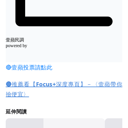
🔴壹蘋投票請點此
🔴推薦看【Focus+深度專頁】－〈壹蘋帶你
撿便宜〉
延伸閱讀