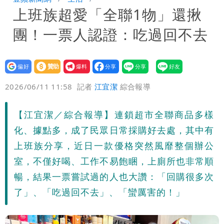
上班族超愛「全聯1物」還揪
捐款人有權知真相
蔡英文變「台東蔡主委」嚇壞一堆人！他
團！一票人認證：吃過回不去
驚：戰局變五五波
白海豚颱風攪局父親節！明雨量「紅到發
紫」
女律師詐慈濟10億 坐擁232公斤黃金仍
設為
贊助
我要
偏好
壹蘋
爆料
2026/06/11 11:58
記者
江宜潔
綜合報導
接案！同業酸：我輩楷模
明金成離世留下雙胞胎 4歲兒與老師一
段對話催淚
演習登場！搭雙鐵、航班3大注意事項快
【江宜潔／綜合報導】連鎖超市全聯商品多樣
化、據點多，成了民眾日常採購好去處，其中有
看
慈濟遭詐10.6億！網紅揪聲明「疑點重
上班族分享，近日一款優格突然風靡整個辦公
室，不僅好喝、工作不易飽睏，上廁所也非常順
重」 1細節避而不談
蔣萬安民調只贏5％「現任優勢去哪？」
暢，結果一票嘗試過的人也大讚：「回購很多次
媒體人嘆：真的該緊張了
97萬網紅「肥大叔」驚傳猝逝！最後身
了」、「吃過回不去」、「蠻厲害的！」
影曝 網驚覺不對
慈濟被騙10億！陳時中一語成讖 王必