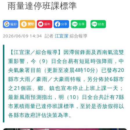
雨量達停班課標準
設為
贊助
我要
偏好
壹蘋
爆料
2026/06/09 14:34
記者
江宜潔
綜合報導
【江宜潔／綜合報導】因滯留鋒面及西南氣流雙
重影響，今（9）日全台易有短延時強降雨，中
央氣象署目前（更新至凌晨4時10分）已發布20
縣市大雨／豪雨／大豪雨特報，另分佈於6縣市
之21個區、鄉、鎮也宣布停止上班上課一天；
最新風雨預測指出，明（10）日全台共計有7縣
市累積雨量已達停班課標準，至於是否放假得以
各縣市政府評估決策為準。