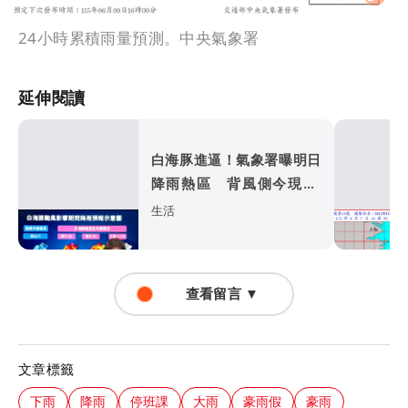
24小時累積雨量預測。中央氣象署
延伸閱讀
白海豚進逼！氣象署曝明日
降雨熱區 背風側今現37
度焚風
生活
查看留言 ▼
文章標籤
下雨
降雨
停班課
大雨
豪雨假
豪雨