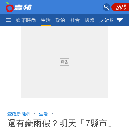
熱門
娛樂時尚
生活
政治
社會
國際
財經股市
體
壹蘋新聞網
生活
還有豪雨假？明天「7縣市」