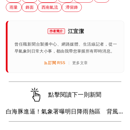
雨量
鋒面
西南氣流
滯留鋒
江宜潔
作者簡介
曾任職新聞台製播中心、網路媒體、生活線記者，從一
早氣象到日常大小事，都由我帶您掌握所有即時消息。
訂閱 RSS
更多文章
|
點擊閱讀下一則新聞
白海豚進逼！氣象署曝明日降雨熱區 背風側今現37度焚風