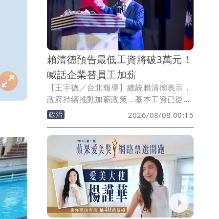
賴清德預告最低工資將破3萬元！
喊話企業替員工加薪
【王宇德／台北報導】總統賴清德表示，
政府持續推動加薪政策，基本工資已從
2016年的2萬8元提高至目前2萬9500
政治
2026/08/08 00:15
元，「再調整就會突破3萬元」，並呼籲
上市櫃公司在獲利成長下，應為基層員工
加薪，讓經濟成長成果由全民共享。