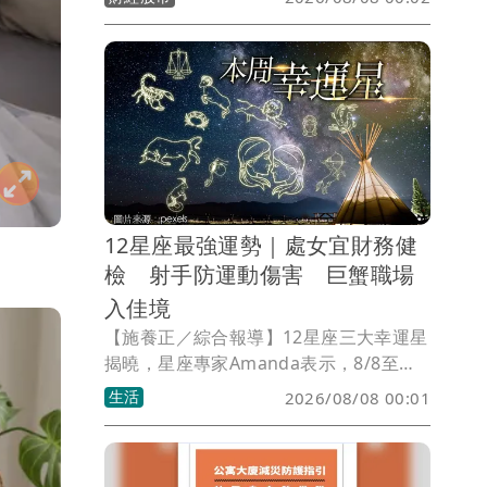
代表李文詳接掌董事長，盼強化公司治
理，但接任僅2天，宏碁7日晚間發布重大
訊息指出，李文詳接手後發現兆基屋管存
在內部管理缺失，因此辭去董事長、法人
董事及總經理等職務，宏碁並同步退出經
營層。
12星座最強運勢｜處女宜財務健
檢 射手防運動傷害 巨蟹職場
入佳境
【施養正／綜合報導】12星座三大幸運星
揭曉，星座專家Amanda表示，8/8至
8/14間，處女座第一名，對於非必要支出
生活
2026/08/08 00:01
展現極佳的克制力，適合進行財務檢視。
射手座第二名，需注意腿部肌肉拉傷或關
節保健。巨蟹座第三名，職場表現漸入佳