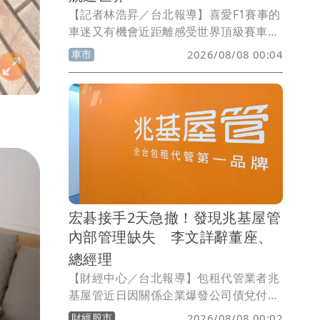
【記者林浩昇／台北報導】喜愛F1賽事的
車迷又有機會近距離感受世界頂級賽車魅
力！台灣奧迪宣布推出「2026 Formula
車市
2026/08/08 00:04
1 Singapore Grand Prix 新加坡大獎賽
Audi 極速之旅」，即日起正式開放報
名，邀請Audi車主及四環品牌車迷前進新
加坡，親臨Formula 1唯一夜間街道賽，
除了欣賞頂尖車手在濱海灣街頭展開高速
競逐，更將安排Paddock圍場、車庫導覽
及品牌專屬活動，深入感受Audi的賽車文
化與競速基因。
宏碁接手2天急撤！發現兆基屋管
內部管理缺失 李文詳辭董座、
總經理
【財經中心／台北報導】包租代管業者兆
基屋管近日因關係企業爆發公司債兌付爭
議，身為第二大股東的宏碁原本派任法人
財經股市
2026/08/08 00:02