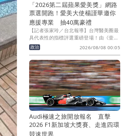
「2026第二屆蘋果愛美獎」網路
票選開跑！愛美大使楊謹華邀你
應援專業 抽40萬豪禮
【記者張家玲／台北報導】台灣醫美圈最
具代表性的指標評選重磅登場！由《壹蘋
新聞網》主辦的「2026第二屆蘋果愛美
政治
2026/08/08 00:05
獎」，將在10月15日於台北寒舍艾美酒店
眾星雲集盛大舉行，全民網路票選於8月5
日起跑。本屆賽事特別邀請金鐘影后楊謹
華擔任「愛美大使」，她表示：「變美是
一件值得被慎重看待的事，每一票都是為
專業與用心而投，期盼透過大眾參與，讓
真正用心的醫療團隊被看見。」
Audi極速之旅開放報名 直擊
2026 F1新加坡大獎賽、走進四環
競速世界