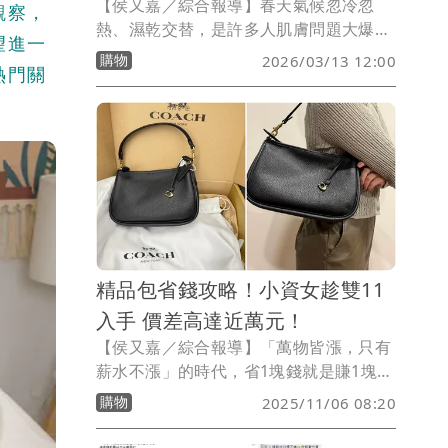
【侯又嘉／綜合報導】春天氣候忽冷忽
觀察，
熱、濕乾交替，是許多人肌膚問題大爆發
望進一
的季節。明明才剛穩定的膚況，卻因氣溫
購物
2026/03/13 12:00
熱門關
與濕度劇烈變化，開始出現泛紅、乾癢、
脫皮、出油甚至冒痘等困擾。尤其在季節
轉換時期，敏感族群更是首當其衝，膚色
暗沉蠟黃、妝感不服貼，讓人相當困擾。
一名女網友近日在網路上發文，剛做完醫
美療程，趁著檔期促銷補貨美妝保養品，
特別尋找術後適用的修護保養品，意外挖
到高CP值組合，省下近萬元，直呼「贈品
比正品還多，真的買爆！」
精品包省錢攻略！小資女趁雙11
入手 價差高達近萬元！
【侯又嘉／綜合報導】「萬物皆漲，只有
薪水不漲」的時代，省1塊錢就是賺1塊
錢！對小資女而言，能擁有一只精品包，
購物
2025/11/06 08:20
是努力生活後最甜的獎賞。那份質感與成
就感，不只是時尚，更是自我肯定。然而