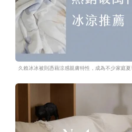
久賴冰冰被則憑藉涼感親膚特性，成為不少家庭夏