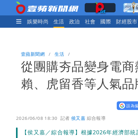
焦點
熱門
娛樂時尚
生活
政治
社會
國際
財經股市
壹蘋新聞網
生活
從團購夯品變身電商
賴、虎留香等人氣品
設為偏
2026/06/08 18:30
記者
侯又嘉
綜合報導
【侯又嘉／綜合報導】根據2026年經濟部