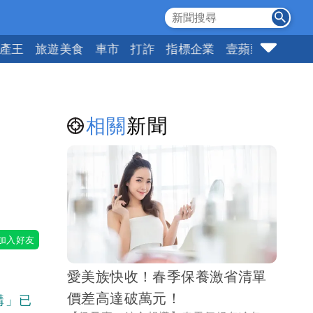
產王
旅遊美食
車市
打詐
指標企業
壹蘋頭家
健康
相關
新聞
愛美族快收！春季保養激省清單
價差高達破萬元！
購」已