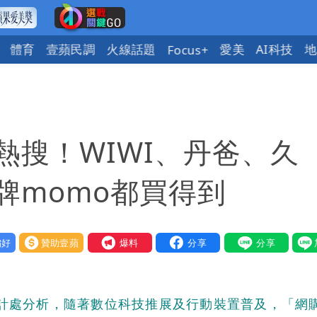
體育
壹蘋民調
火線話題
愛美
AI科技
地
Focus+
熱搜！WIWI、丹爸、久
牌momo都買得到
好
贊助壹蘋
我要爆料
統計處分析，隨著數位科技推展及行動裝置普及，「網