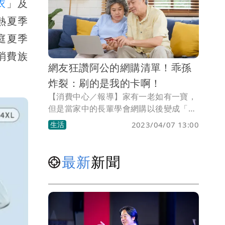
衣
」及
報復性睡眠，導致臉色慘不忍睹，讓一票
人直呼「還以為我發的文」，而原PO也
熱夏季
忍不住趁連假著手研究補充精神的好物，
庭夏季
並大方秀出煩躁感秒掰的3大法寶，讓眾
人狂讚「果真精神都來了！」
消費族
網友狂讚阿公的網購清單！乖孫
炸裂：刷的是我的卡啊！
【消費中心／報導】家有一老如有一寶，
但是當家中的長輩學會網購以後變成「閃
靈刷手」，究竟該開心？還是憂心？一名
生活
2023/04/07 13:00
網友日前教82歲的阿公網購後，阿公閒來
無事就上網血拚，這個月還刷掉他一個月
的薪水，讓他忍不住上網PO文取暖，不
最新
新聞
過當他公開網購清單後，網友卻反過來大
讚：「連你阿公都比你還懂！」