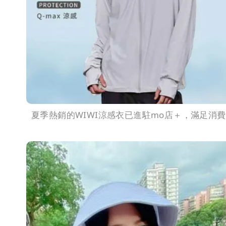
夏季熱銷的WIWI涼感衣已進駐mo店＋，滿足消