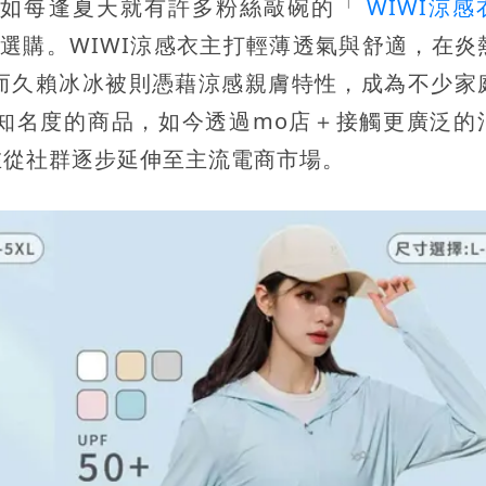
例如每逢夏天就有許多粉絲敲碗的「
WIWI涼感
選購。WIWI涼感衣主打輕薄透氣與舒適，在炎
而久賴冰冰被則憑藉涼感親膚特性，成為不少家
知名度的商品，如今透過mo店＋接觸更廣泛的
在從社群逐步延伸至主流電商市場。