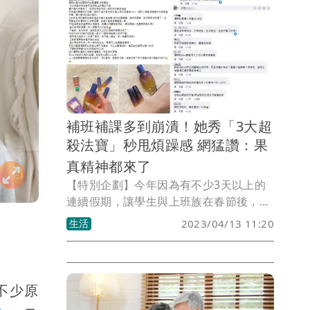
精品動輒上萬元的價格，常讓人卻步。有
些人會找海外代購，或是到OUTLET與免
稅店挖好康。不過這些方式價格仍偏高，
想聰明省錢，最划算的莫過於趁雙11大型
購物節下手！一名女網友近日趁雙11電商
平台大打折扣戰時，以原價不到4折的價
格入手一只黑色COACH夢幻包，現省了
補班補課多到崩潰！她秀「3大超
整整近萬元，相當於她1整個月的生活
殺法寶」秒甩煩躁感 網猛讚：果
費，讓她直呼「買起來超有成就
感！！！」
真精神都來了
【特別企劃】今年因為有不少3天以上的
連續假期，讓學生與上班族在春節後，陸
續哀嚎補班補課日太多，更一度成為熱門
生活
2023/04/13 11:20
網路話題。近來電商社團也出現類似文
章，立刻湧入大批網友點讚認同，只見一
名女網友苦嘆「過完年後怎麼覺得一直在
補班補課？」更慘的是，要享受連假就得
不少原
先加班趕工作進度，好不容易放假又因為