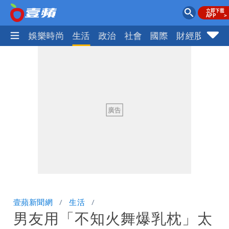
熱門
娛樂時尚
生活
政治
社會
國際
財經股市
體
壹蘋新聞網
生活
男友用「不知火舞爆乳枕」太