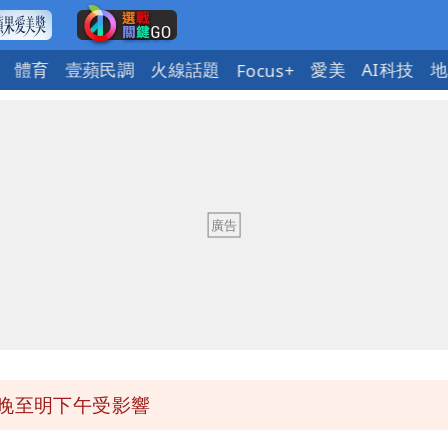
體育
壹蘋民調
火線話題
愛美
AI科技
地
Focus+
今晚至明下午受影響
區8校停課不停班
OL哀號：在同事眼前顏面盡失
ap：愛台灣只是發財的口號
今晚至明下午受影響