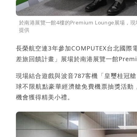
於南港展覽一館4樓的Premium Lounge展
提供
長榮航空連3年參加COMPUTEX台北國際
差旅回饋計畫」展場於南港展覽一館Premiu
現場結合遊戲與波音787客機「皇璽桂冠
球不限航點豪華經濟艙免費機票抽獎活動
機會獲得精美小禮。