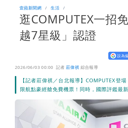
颱風假來了！連江縣明停班課 竹縣山
壹蘋新聞網
生活
逛COMPUTEX一
越7星級」認證
設為偏
2026/06/03 00:00
記者
莊偉祺
綜合報導
【記者莊偉祺／台北報導】COMPUTEX
限航點豪經艙免費機票！同時，國際評鑑最新