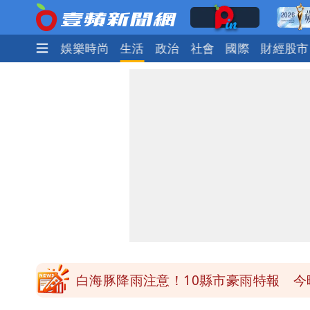
焦點
熱門
娛樂時尚
生活
政治
社會
國際
財經股市
白海豚降雨注意！10縣市豪雨特報 
颱風假來了！連江縣明停班課 竹縣山
穿中國貨內褲逛街「整件掉出裙底」 
「我是台灣人」胸章竟是中國製 Che
白海豚降雨注意！10縣市豪雨特報 