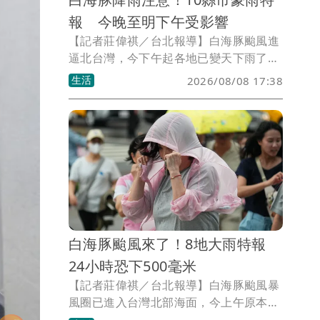
報 今晚至明下午受影響
【記者莊偉祺／台北報導】白海豚颱風進
逼北台灣，今下午起各地已變天下雨了！
氣象署傍晚也針對10縣市地區發布豪雨特
生活
2026/08/08 17:38
報，幾乎半個台灣都受影響，須嚴防大雨
至大豪雨等級降雨狀況。
白海豚颱風來了！8地大雨特報
24小時恐下500毫米
【記者莊偉祺／台北報導】白海豚颱風暴
風圈已進入台灣北部海面，今上午原本多
地還陽光露臉，一瞬間就變天下大雨了！