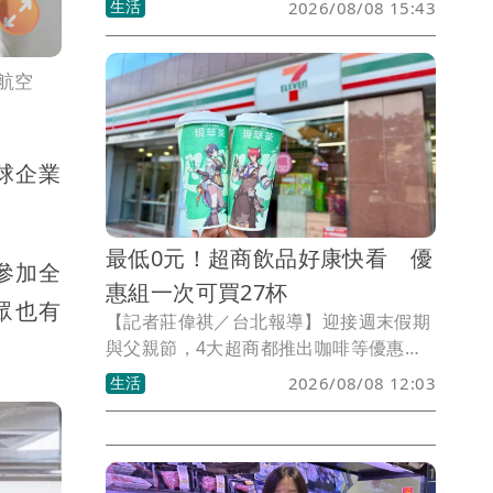
生活
2026/08/08 15:43
氣象署估今晚到明日風雨最明顯，也針全
台8地區發布大雨特報，最高累積雨量500
毫米恐24小時內下完。
榮航空
全球企業
最低0元！超商飲品好康快看 優
參加全
惠組一次可買27杯
眾也有
【記者莊偉祺／台北報導】迎接週末假期
與父親節，4大超商都推出咖啡等優惠搶
客，包含指飲品任選2杯可享最低0元起好
生活
2026/08/08 12:03
康，還有優惠組一次可買27杯，更有能量
飲2件5折、買啤酒迷冰桶。