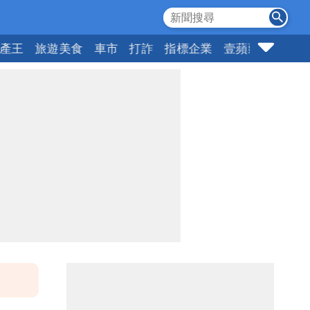
產王
旅遊美食
車市
打詐
指標企業
壹蘋頭家
健康