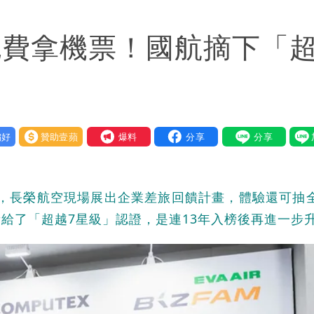
區8校停課不停班
招免費拿機票！國航摘下「
好
贊助壹蘋
我要爆料
登場，長榮航空現場展出企業差旅回饋計畫，體驗還可抽
給了「超越7星級」認證，是連13年入榜後再進一步