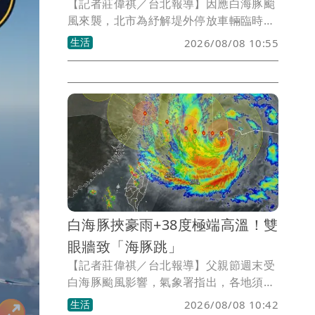
【記者莊偉祺／台北報導】因應白海豚颱
風來襲，北市為紓解堤外停放車輛臨時停
車需求，即刻起開放疏散門周邊區域8公
生活
2026/08/08 10:55
尺以上道路紅黃線（附條件）停車，包含
士林、萬華、大同區範圍一次看。
白海豚挾豪雨+38度極端高溫！雙
眼牆致「海豚跳」
【記者莊偉祺／台北報導】父親節週末受
白海豚颱風影響，氣象署指出，各地須防
豪雨、雷雨，更有局部38度極端高溫須注
生活
2026/08/08 10:42