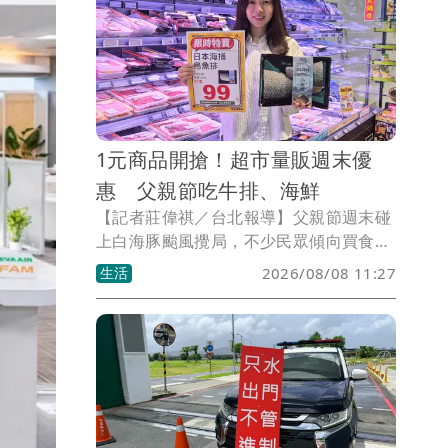
1元商品開搶！超市量販週末優
惠 父親節吃牛排、海鮮
【記者莊偉祺／台北報導】父親節週末碰
上白海豚颱風攪局，不少民眾傾向買食材
在料理聚餐，超市、量販順勢推出生鮮優
生活
2026/08/08 11:27
惠，包含可提早享受中秋烤肉的牛排、海
鮮，還有1元、10元商品各限量2萬份開
搶。