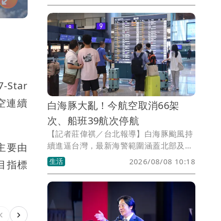
意！氣象粉專則指出，白海豚颱風因有雙
眼牆結構，整體動向恐持續出現「海豚
跳」的擺線運動。
Star
空連續
白海豚大亂！今航空取消66架
次、船班39航次停航
【記者莊偉祺／台北報導】白海豚颱風持
續進逼台灣，最新海警範圍涵蓋北部及東
主要由
北部海面，今日海空交通都受到影響，包
生活
2026/08/08 10:18
項目指標
含長榮、星宇全日停飛沖繩等，整體國內
外線共取消66架次，海運船班則有39航次
停航。