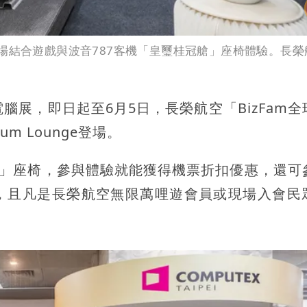
場，現場結合遊戲與波音787客機「皇璽桂冠艙」座椅體驗。長
電腦展，即日起至6月5日，長榮航空「BizFam
m Lounge登場。
艙」座椅，參與體驗就能獲得機票折扣優惠，還可
，且凡是長榮航空無限萬哩遊會員或現場入會民