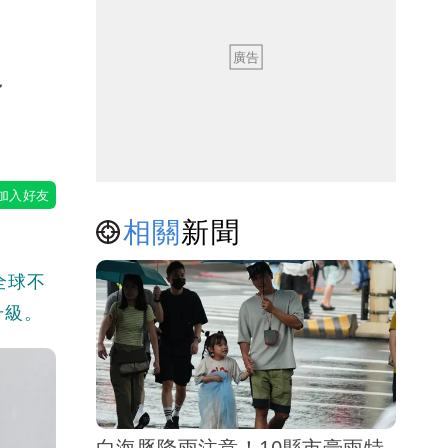
超
相關
新聞
全球不
升級。
白海豚降雨注意！10縣市豪雨特