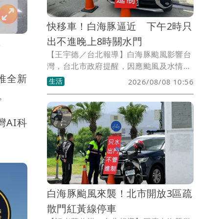
快移車！白海豚逼近 下午2時只
出不進晚上8時關水門
供
【王宇德／台北報導】白海豚颱風影響台
灣，台北市政府提醒，因應颱風及水情變
推全新
化，今（8）日1下午2時起，基隆河中山
生活
2026/08/08 10:56
橋以下，以及淡水河沿線「新3-2華翠至
。
淡6敦煌」區域，將實施水門只出不進管
制，並自晚上8時起陸續關閉疏散門及越
AI科
堤坡道，呼籲民眾儘速將停放於河濱區域
的車輛移走，以免受困。
白海豚颱風來襲！北市開放3區疏
散門紅黃線停車