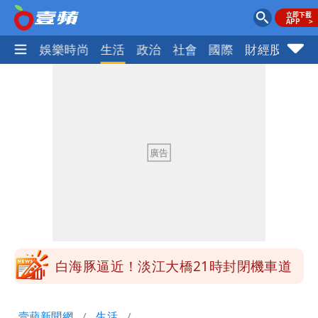
熱門
娛樂時尚
生活
政治
社會
國際
財經股市
體
明年總預算「史上最強」10大亮點 李
慧芝：今年的送立院345天還在審
穿中國貨內褲逛街「整件掉出裙底」
OL哀號：在同事眼前顏面盡失
「我是台灣人」胸章竟是中國製
Cheap：愛台灣只是發財的口號
白海豚降雨注意！10縣市豪雨特報 今
晚至明下午受影響
白海豚逼近！淡江大橋21時封閉機車道
明年總預算「史上最強」10大亮點 李
壹蘋新聞網
生活