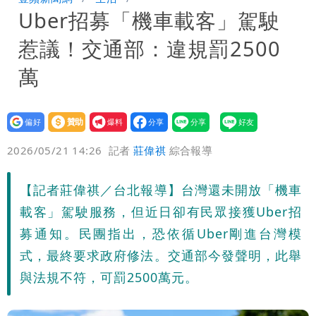
Uber招募「機車載客」駕駛
慧芝：今年的送立院345天還在審
穿中國貨內褲逛街「整件掉出裙底」
惹議！交通部：違規罰2500
OL哀號：在同事眼前顏面盡失
萬
設為
贊助
我要
偏好
壹蘋
爆料
2026/05/21 14:26
記者
莊偉祺
綜合報導
【記者莊偉祺／台北報導】台灣還未開放「機車
載客」駕駛服務，但近日卻有民眾接獲Uber招
募通知。民團指出，恐依循Uber剛進台灣模
式，最終要求政府修法。交通部今發聲明，此舉
與法規不符，可罰2500萬元。